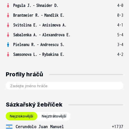
Pegula J.
-
Shnaider D.
4-0
Brantmeier R.
-
Mandlik E.
0-3
Svitolina E.
-
Anisimova A.
4-1
Sabalenka A.
-
Alexandrova E.
5-4
Pieleanu R.
-
Andreescu S.
3-4
Samsonova L.
-
Rybakina E.
4-2
Profily hráčů
Sázkařský žebříček
Nejziskovější
Nejztrátovější
Cerundolo Juan Manuel
+1737