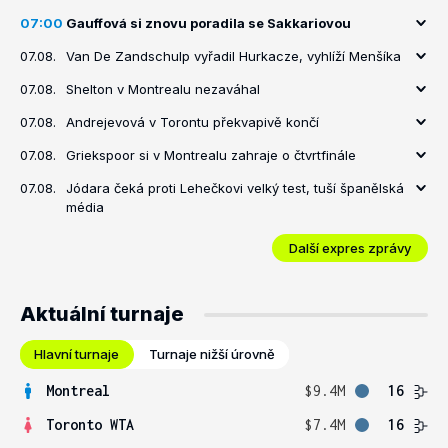
07:00
Gauffová si znovu poradila se Sakkariovou
07.08.
Van De Zandschulp vyřadil Hurkacze, vyhlíží Menšíka
07.08.
Shelton v Montrealu nezaváhal
07.08.
Andrejevová v Torontu překvapivě končí
07.08.
Griekspoor si v Montrealu zahraje o čtvrtfinále
07.08.
Jódara čeká proti Lehečkovi velký test, tuší španělská
média
Další expres zprávy
Aktuální turnaje
Hlavní turnaje
Turnaje nižší úrovně
Montreal
$9.4M
16
Toronto WTA
$7.4M
16