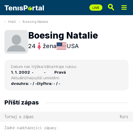
Hráči
Boesing Natalie
Boesing Natalie
24
žena
USA
Datum nar.:
Výška:
Váha:
Hraje rukou:
1. 1. 2002
-
-
Pravá
Aktuální/nejvyšší umístění:
dvouhra: - / -
čtyřhra: - / -
Příští zápas
Turnaj a zápas
Kurs
Žádné nadcházející zápasy.