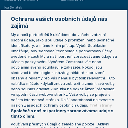
Iga Swiatek
Marie Bouzková
Ochrana vašich osobních údajů nás
Žebříčky
Kalendář turnajů
zajímá
My a naši partneři
999
ukládáme do vašeho zařízení
Žebříček ATP (muži)
Australian Open
osobní údaje, jako jsou údaje o prohlížení nebo jedinečné
Žebříček WTA (ženy)
French Open
identifikátory, a máme k nim přístup. Výběr Souhlasím
umožňuje, aby sledovací technologie podporovaly účely
Sázkařský žebříček
Wimbledon
uvedené v části My a naši partneři zpracováváme údaje za
US Open
účelem poskytování. Výběrem Zamítnout vše nebo
odvoláním svého souhlasu je zakážete. Pokud jsou
Turnaj mistrů
sledovací technologie zakázány, některé zobrazené
Turnaj mistryň
obsahy a reklamy pro vás nemusí být tolik relevantní. Tuto
Aktualní trendy
nabídku můžete kdykoli znovu zobrazit a změnit své volby
nebo souhlas odvolat kliknutím na odkaz Řízení předvoleb
ve spodní části webové stránky. Vaše volby se projeví v
Fotbalové přestupy
našem Internetová stránka. Další podrobnosti naleznete v
Livesport Daily
našich Zásadách ochrany osobních údajů.
Třetí strany
Společně s našimi partnery zpracováváme údaje s
LS Prague Open
tímto cílem:
Používání přesných údajů o zeměpisné poloze . Aktivní