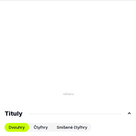
Tituly
Dvouhry
Čtyřhry
Smíšené čtyřhry