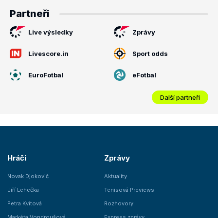
Partneři
Live výsledky
Zprávy
Livescore.in
Sport odds
EuroFotbal
eFotbal
Další partneři
Hráči
Zprávy
Novak Djokovič
Aktuality
Jiří Lehečka
Tenisová Previews
Petra Kvitová
Rozhovory
Markéta Vondroušová
Express zprávy