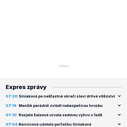
Expres zprávy
07:20
Siniaková po nešťastné skreči slaví drtivé vítězství
07:16
Menšík parádně zvládl nebezpečnou hrozbu
07:10
Rozjetá Ealaová urvala sedmou výhru v řadě
07:04
Bencicová udolala parťačku Siniakové