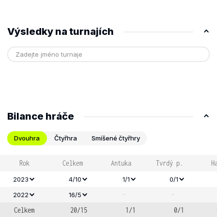
Výsledky na turnajích
Bilance hráče
Dvouhra
Čtyřhra
Smíšené čtyřhry
Rok
Celkem
Antuka
Tvrdý p.
H
2023
4/10
1/1
0/1
-
-
2022
16/5
Celkem
20/15
1/1
0/1