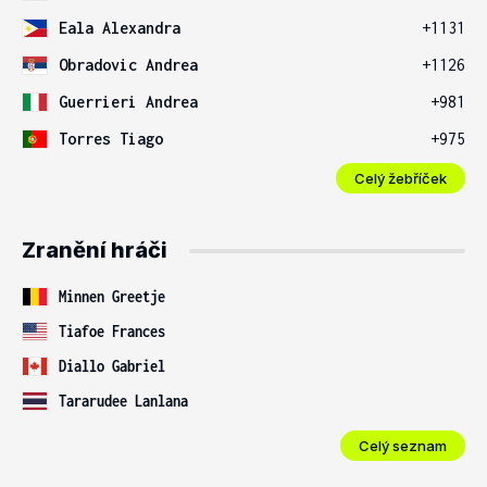
Eala Alexandra
+1131
Obradovic Andrea
+1126
Guerrieri Andrea
+981
Torres Tiago
+975
Celý žebříček
Zranění hráči
Minnen Greetje
Tiafoe Frances
Diallo Gabriel
Tararudee Lanlana
Celý seznam