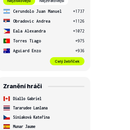
Nejziskovější
Nejztrátovější
Cerundolo Juan Manuel
+1737
Obradovic Andrea
+1126
Eala Alexandra
+1072
Torres Tiago
+975
Aguiard Enzo
+936
Celý žebříček
Zranění hráči
Diallo Gabriel
Tararudee Lanlana
Siniaková Kateřina
Munar Jaume