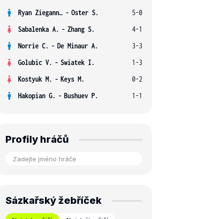
Ryan Ziegann S.
-
Oster S.
5-0
Sabalenka A.
-
Zhang S.
4-1
Norrie C.
-
De Minaur A.
3-3
Golubic V.
-
Swiatek I.
1-3
Kostyuk M.
-
Keys M.
0-2
Hakopian G.
-
Bushuev P.
1-1
Profily hráčů
Sázkařský žebříček