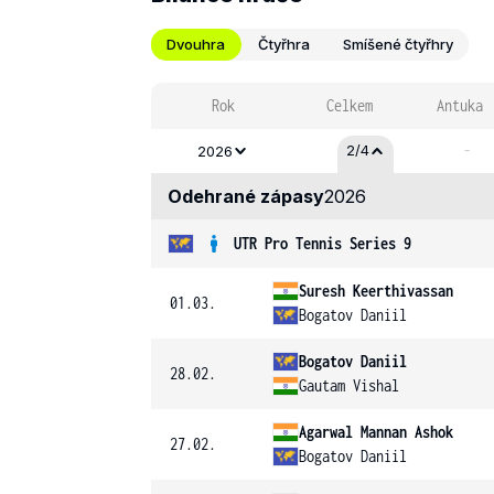
Dvouhra
Čtyřhra
Smíšené čtyřhry
Rok
Celkem
Antuka
-
2/4
2026
Odehrané zápasy
2026
UTR Pro Tennis Series 9
Suresh Keerthivassan
01.03.
Bogatov Daniil
Bogatov Daniil
28.02.
Gautam Vishal
Agarwal Mannan Ashok
27.02.
Bogatov Daniil