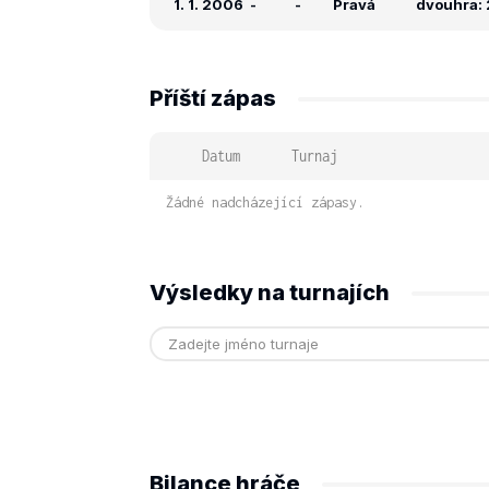
1. 1. 2006
-
-
Pravá
dvouhra: 
Příští zápas
Datum
Turnaj
Žádné nadcházející zápasy.
Výsledky na turnajích
Bilance hráče