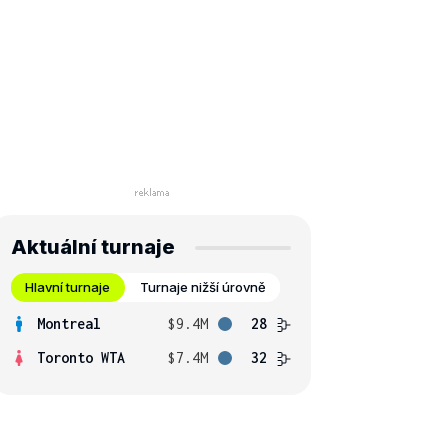
Aktuální turnaje
Hlavní turnaje
Turnaje nižší úrovně
Montreal
$9.4M
28
Toronto WTA
$7.4M
32