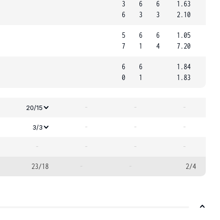
3
6
6
1.63
6
3
3
2.10
5
6
6
1.05
7
1
4
7.20
6
6
1.84
0
1
1.83
-
-
-
20/15
-
-
-
3/3
-
-
-
-
23/18
-
-
2/4