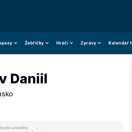
ápasy
Žebříčky
Hráči
Zprávy
Kalendář t
 Daniil
usko
jvyšší umístění: