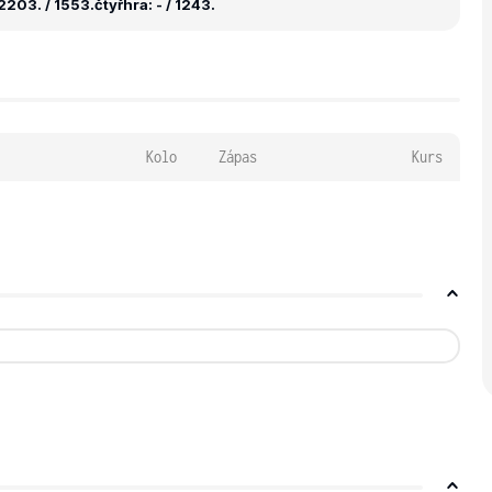
2203. / 1553.
čtyřhra: - / 1243.
Kolo
Zápas
Kurs