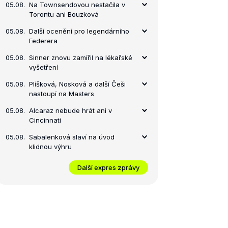
05.08.
Na Townsendovou nestačila v
Torontu ani Bouzková
05.08.
Další ocenění pro legendárního
Federera
05.08.
Sinner znovu zamířil na lékařské
vyšetření
05.08.
Plíšková, Nosková a další Češi
nastoupí na Masters
05.08.
Alcaraz nebude hrát ani v
Cincinnati
05.08.
Sabalenková slaví na úvod
klidnou výhru
Další expres zprávy