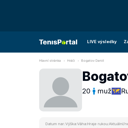
LIVE výsledky
Z
Hlavní stránka
Hráči
Bogatov Daniil
Bogatov
20
muž
R
Datum nar.:
Výška:
Váha:
Hraje rukou:
Aktuální/ne