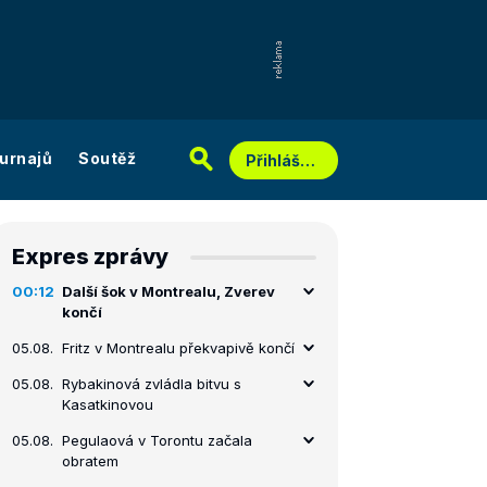
urnajů
Soutěž
Přihlášení
Expres zprávy
00:12
Další šok v Montrealu, Zverev
končí
05.08.
Fritz v Montrealu překvapivě končí
05.08.
Rybakinová zvládla bitvu s
Kasatkinovou
05.08.
Pegulaová v Torontu začala
obratem