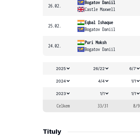
Bogatov Daniil
26.02.
Castle Maxwell
Eqbal Ishaque
25.02.
Bogatov Daniil
Puri Moksh
24.02.
Bogatov Daniil
2025
26/22
6/7
2024
4/4
1/1
2023
1/1
1/1
Celkem
33/31
8/9
Tituly