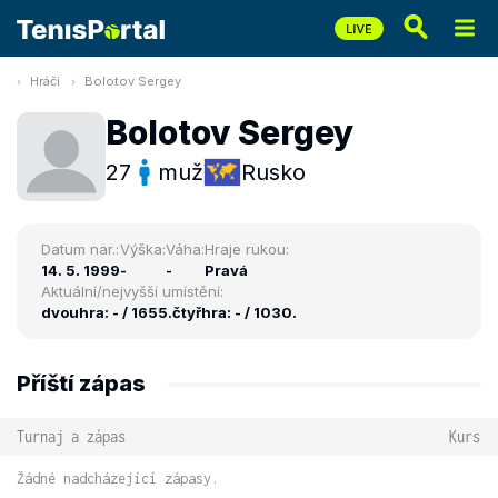
Hráči
Bolotov Sergey
Bolotov Sergey
27
muž
Rusko
Datum nar.:
Výška:
Váha:
Hraje rukou:
14. 5. 1999
-
-
Pravá
Aktuální/nejvyšší umístění:
dvouhra: - / 1655.
čtyřhra: - / 1030.
Příští zápas
Turnaj a zápas
Kurs
Žádné nadcházející zápasy.