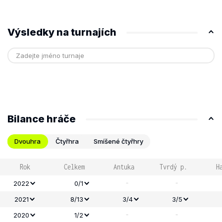
Výsledky na turnajích
Bilance hráče
Dvouhra
Čtyřhra
Smíšené čtyřhry
Rok
Celkem
Antuka
Tvrdý p.
H
-
-
2022
0/1
2021
8/13
3/4
3/5
-
-
2020
1/2