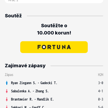
Soutěž
Soutěžte o
10.000 korun!
Zajímavé zápasy
Zápas
H2H
Ryan Ziegann S.
-
Gadecki T.
3-0
Sabalenka A.
-
Zhang S.
4-1
Brantmeier R.
-
Mandlik E.
0-3
Sakkari M.
-
Gauff C.
5-6