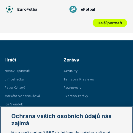
EuroFotbal
eFotbal
Další partneři
Hráči
Zprávy
Novak Djokovič
Aktuality
Jiří Lehečka
Tenisová Previews
Petra Kvitová
Rozhovory
Markéta Vondroušová
Express zprávy
Iga Swiatek
Marie Bouzková
Ochrana vašich osobních údajů nás
Žebříčky
Kalendář turnajů
zajímá
My a naši partneři
997
ukládáme do vašeho zařízení
Žebříček ATP (muži)
Australian Open