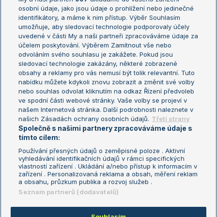
osobní údaje, jako jsou údaje o prohlížení nebo jedinečné
Žebříček WTA (ženy)
French Open
identifikátory, a máme k nim přístup. Výběr Souhlasím
umožňuje, aby sledovací technologie podporovaly účely
Sázkařský žebříček
Wimbledon
uvedené v části My a naši partneři zpracováváme údaje za
US Open
účelem poskytování. Výběrem Zamítnout vše nebo
odvoláním svého souhlasu je zakážete. Pokud jsou
Turnaj mistrů
sledovací technologie zakázány, některé zobrazené
Turnaj mistryň
obsahy a reklamy pro vás nemusí být tolik relevantní. Tuto
Aktualní trendy
nabídku můžete kdykoli znovu zobrazit a změnit své volby
nebo souhlas odvolat kliknutím na odkaz Řízení předvoleb
ve spodní části webové stránky. Vaše volby se projeví v
Fotbalové přestupy
našem Internetová stránka. Další podrobnosti naleznete v
Livesport Daily
našich Zásadách ochrany osobních údajů.
Třetí strany
Společně s našimi partnery zpracováváme údaje s
LS Prague Open
tímto cílem:
Používání přesných údajů o zeměpisné poloze . Aktivní
vyhledávání identifikačních údajů v rámci specifických
vlastností zařízení . Ukládání a/nebo přístup k informacím v
Podmínky užití
Nastavení soukromí
zařízení . Personalizovaná reklama a obsah, měření reklam
GDPR a žurnalistika
Reklama
a obsahu, průzkum publika a rozvoj služeb .
Informace o zpracování osobních
Kontakt
Seznam partnerů (dodavatelů)
údajů
Tiráž
Souhlasím