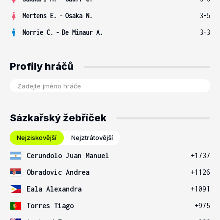
Mertens E.
-
Osaka N.
3-5
Norrie C.
-
De Minaur A.
3-3
Profily hráčů
Sázkařský žebříček
Nejziskovější
Nejztrátovější
Cerundolo Juan Manuel
+1737
Obradovic Andrea
+1126
Eala Alexandra
+1091
Torres Tiago
+975