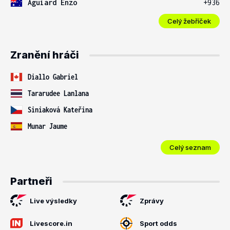
Aguiard Enzo
+936
Celý žebříček
Zranění hráči
Diallo Gabriel
Tararudee Lanlana
Siniaková Kateřina
Munar Jaume
Celý seznam
Partneři
Live výsledky
Zprávy
Livescore.in
Sport odds