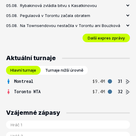
05.08.
Rybakinová zvládla bitvu s Kasatkinovou
05.08.
Pegulaová v Torontu začala obratem
05.08.
Na Townsendovou nestačila v Torontu ani Bouzková
Další expres zprávy
Aktuální turnaje
Hlavní turnaje
Turnaje nižší úrovně
Montreal
$9.4M
31
Toronto WTA
$7.4M
32
Vzájemné zápasy