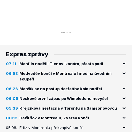
Expres zprávy
07:11
Monfils nadělil Tienovi kanára, přesto padl
06:53
Medveděv končí v Montrealu hned na úvodním
soupeři
06:26
Menšík se na postup do třetího kola nadřel
06:05
Noskové první zápas po Wimbledonu nevyšel
05:39
Krejčíková nestačila v Torontu na Samsonovovou
00:12
Další šok v Montrealu, Zverev končí
05.08.
Fritz v Montrealu překvapivě končí