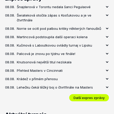
08.08.
Šnajderová v Torontu nedala šanci Pegulaové
08.08.
Šwiateková otočila zápas s Kosťukovou a je ve
čtvrtfinále
08.08.
Norrie se ocitl pod palbou kritiky některých fanoušků
08.08.
Martincová podstoupila další operaci kolena
08.08.
Kučmová s Laboutkovou ovládly turnaj v Lipsku
08.08.
Palicová je znovu po týdnu ve finále!
08.08.
Knutsonová největší titul nezískala
08.08.
Přehled Masters v Cincinnati
08.08.
Krádež v přímém přenosu
08.08.
Lehečku čeká těžký boj o čtvrtfinále na Masters
Další expres zprávy