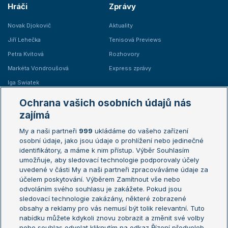
Hráči
Zprávy
Novak Djokovič
Aktuality
Jiří Lehečka
Tenisová Previews
Petra Kvitová
Rozhovory
Markéta Vondroušová
Express zprávy
Iga Swiatek
Marie Bouzková
Ochrana vašich osobních údajů nás
Žebříčky
Kalendář turnajů
zajímá
My a naši partneři
999
ukládáme do vašeho zařízení
Žebříček ATP (muži)
Australian Open
osobní údaje, jako jsou údaje o prohlížení nebo jedinečné
Žebříček WTA (ženy)
French Open
identifikátory, a máme k nim přístup. Výběr Souhlasím
umožňuje, aby sledovací technologie podporovaly účely
Sázkařský žebříček
Wimbledon
uvedené v části My a naši partneři zpracováváme údaje za
US Open
účelem poskytování. Výběrem Zamítnout vše nebo
odvoláním svého souhlasu je zakážete. Pokud jsou
Turnaj mistrů
sledovací technologie zakázány, některé zobrazené
Turnaj mistryň
obsahy a reklamy pro vás nemusí být tolik relevantní. Tuto
Aktualní trendy
nabídku můžete kdykoli znovu zobrazit a změnit své volby
nebo souhlas odvolat kliknutím na odkaz Řízení předvoleb