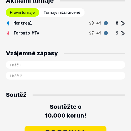
Aktuální turnaje
Hlavní turnaje
Turnaje nižší úrovně
Montreal
$9.4M
8
Toronto WTA
$7.4M
9
Vzájemné zápasy
Soutěž
Soutěžte o
10.000 korun!