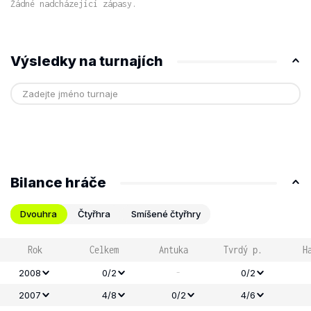
Žádné nadcházející zápasy.
Výsledky na turnajích
Bilance hráče
Dvouhra
Čtyřhra
Smíšené čtyřhry
Rok
Celkem
Antuka
Tvrdý p.
H
-
2008
0/2
0/2
2007
4/8
0/2
4/6