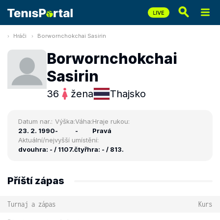
Hráči
Borwornchokchai Sasirin
Borwornchokchai
Sasirin
36
žena
Thajsko
Datum nar.:
Výška:
Váha:
Hraje rukou:
23. 2. 1990
-
-
Pravá
Aktuální/nejvyšší umístění:
dvouhra: - / 1107.
čtyřhra: - / 813.
Příští zápas
Turnaj a zápas
Kurs