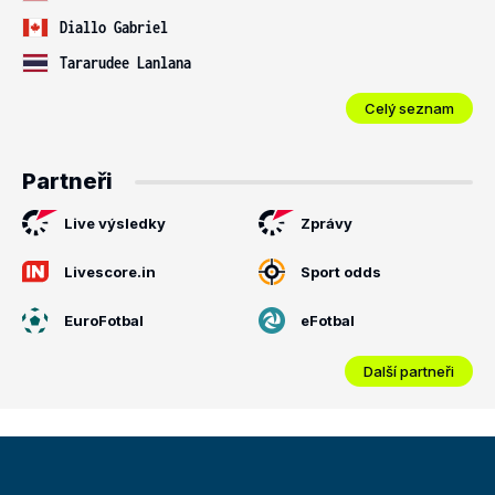
Diallo Gabriel
Tararudee Lanlana
Celý seznam
Partneři
Live výsledky
Zprávy
Livescore.in
Sport odds
EuroFotbal
eFotbal
Další partneři