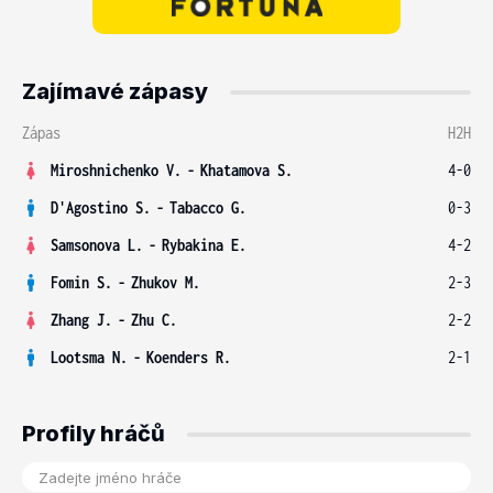
Zajímavé zápasy
Zápas
H2H
Miroshnichenko V.
-
Khatamova S.
4-0
D'Agostino S.
-
Tabacco G.
0-3
Samsonova L.
-
Rybakina E.
4-2
Fomin S.
-
Zhukov M.
2-3
Zhang J.
-
Zhu C.
2-2
Lootsma N.
-
Koenders R.
2-1
Profily hráčů