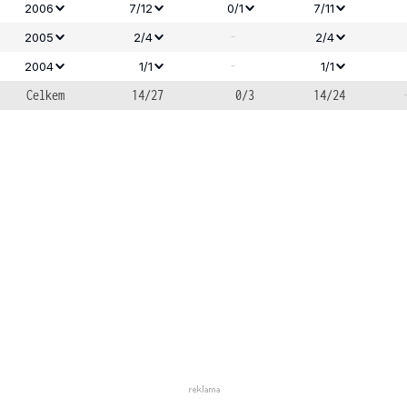
2006
7/12
0/1
7/11
-
2005
2/4
2/4
-
2004
1/1
1/1
Celkem
14/27
0/3
14/24