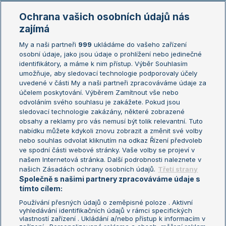
Marie Bouzková
Ochrana vašich osobních údajů nás
Žebříčky
Kalendář turnajů
zajímá
My a naši partneři
999
ukládáme do vašeho zařízení
Žebříček ATP (muži)
Australian Open
osobní údaje, jako jsou údaje o prohlížení nebo jedinečné
Žebříček WTA (ženy)
French Open
identifikátory, a máme k nim přístup. Výběr Souhlasím
umožňuje, aby sledovací technologie podporovaly účely
Sázkařský žebříček
Wimbledon
uvedené v části My a naši partneři zpracováváme údaje za
US Open
účelem poskytování. Výběrem Zamítnout vše nebo
odvoláním svého souhlasu je zakážete. Pokud jsou
Turnaj mistrů
sledovací technologie zakázány, některé zobrazené
Turnaj mistryň
obsahy a reklamy pro vás nemusí být tolik relevantní. Tuto
Aktualní trendy
nabídku můžete kdykoli znovu zobrazit a změnit své volby
nebo souhlas odvolat kliknutím na odkaz Řízení předvoleb
ve spodní části webové stránky. Vaše volby se projeví v
Fotbalové přestupy
našem Internetová stránka. Další podrobnosti naleznete v
Livesport Daily
našich Zásadách ochrany osobních údajů.
Třetí strany
Společně s našimi partnery zpracováváme údaje s
LS Prague Open
tímto cílem:
Používání přesných údajů o zeměpisné poloze . Aktivní
vyhledávání identifikačních údajů v rámci specifických
vlastností zařízení . Ukládání a/nebo přístup k informacím v
Podmínky užití
Nastavení soukromí