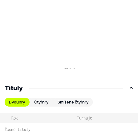
Tituly
Dvouhry
Čtyřhry
Smíšené čtyřhry
Rok
Turnaje
Žádné tituly