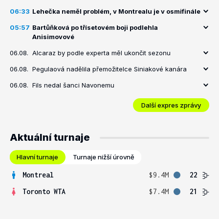
06:33
Lehečka neměl problém, v Montrealu je v osmifinále
05:57
Bartůňková po třísetovém boji podlehla
Anisimovové
06.08.
Alcaraz by podle experta měl ukončit sezonu
06.08.
Pegulaová nadělila přemožitelce Siniakové kanára
06.08.
Fils nedal šanci Navonemu
Další expres zprávy
Aktuální turnaje
Hlavní turnaje
Turnaje nižší úrovně
Montreal
$9.4M
22
Toronto WTA
$7.4M
21