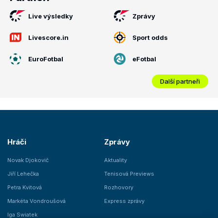
Live výsledky
Zprávy
Livescore.in
Sport odds
EuroFotbal
eFotbal
Další partneři
Hráči
Zprávy
Novak Djokovič
Aktuality
Jiří Lehečka
Tenisová Previews
Petra Kvitová
Rozhovory
Markéta Vondroušová
Express zprávy
Iga Swiatek