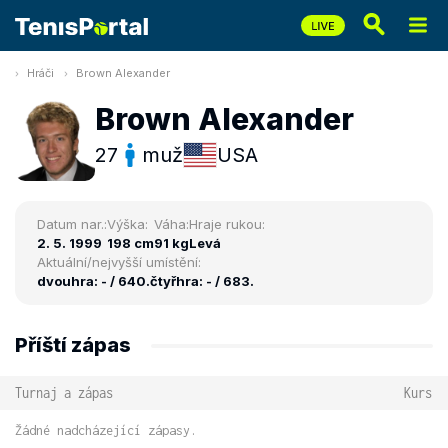
Hráči
Brown Alexander
Brown Alexander
27
muž
USA
Datum nar.:
Výška:
Váha:
Hraje rukou:
2. 5. 1999
198 cm
91 kg
Levá
Aktuální/nejvyšší umístění:
dvouhra: - / 640.
čtyřhra: - / 683.
Příští zápas
Turnaj a zápas
Kurs
Žádné nadcházející zápasy.