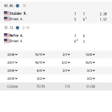
05.06.
1K
Stalder R.
7
7
2.20
3
Brown A.
5
6
1.57
31.12.
Q-1K
Nefve A.
7
6
8
Brown A.
6
3
2018
15/11
2/1
13/8
2017
16/11
2/2
10/5
2016
6/5
2/1
3/3
-
2015
3/2
3/2
Celkem
75/95
7/6
51/68