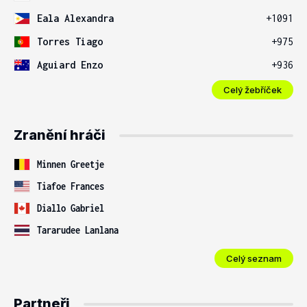
Eala Alexandra
+1091
Torres Tiago
+975
Aguiard Enzo
+936
Celý žebříček
Zranění hráči
Minnen Greetje
Tiafoe Frances
Diallo Gabriel
Tararudee Lanlana
Celý seznam
Partneři