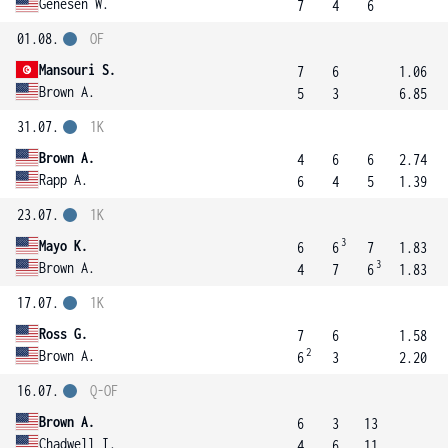
Genesen W.
7
4
6
01.08.
OF
Mansouri S.
7
6
1.06
Brown A.
5
3
6.85
31.07.
1K
Brown A.
4
6
6
2.74
Rapp A.
6
4
5
1.39
23.07.
1K
3
Mayo K.
6
6
7
1.83
3
Brown A.
4
7
6
1.83
17.07.
1K
Ross G.
7
6
1.58
2
Brown A.
6
3
2.20
16.07.
Q-OF
Brown A.
6
3
13
Chadwell I.
4
6
11