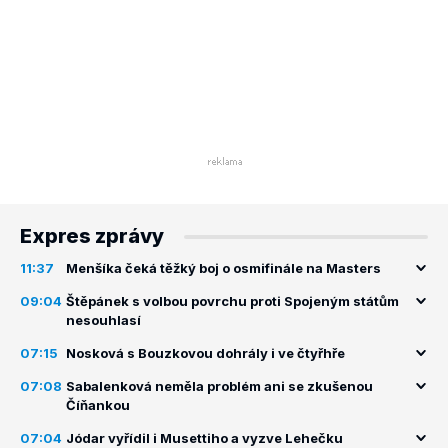
Expres zprávy
11:37
Menšíka čeká těžký boj o osmifinále na Masters
09:04
Štěpánek s volbou povrchu proti Spojeným státům
nesouhlasí
07:15
Nosková s Bouzkovou dohrály i ve čtyřhře
07:08
Sabalenková neměla problém ani se zkušenou
Číňankou
07:04
Jódar vyřídil i Musettiho a vyzve Lehečku