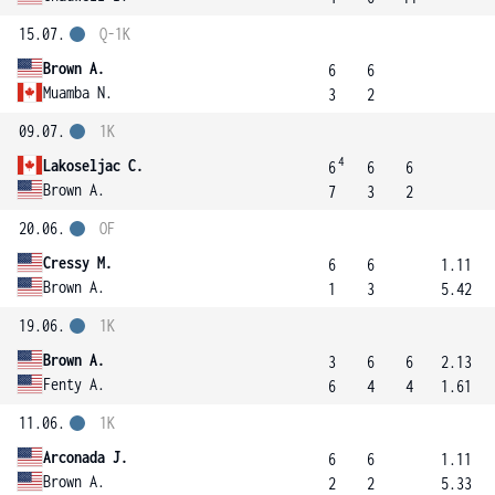
15.07.
Q-1K
Brown A.
6
6
Muamba N.
3
2
09.07.
1K
4
Lakoseljac C.
6
6
6
Brown A.
7
3
2
20.06.
OF
Cressy M.
6
6
1.11
Brown A.
1
3
5.42
19.06.
1K
Brown A.
3
6
6
2.13
Fenty A.
6
4
4
1.61
11.06.
1K
Arconada J.
6
6
1.11
Brown A.
2
2
5.33