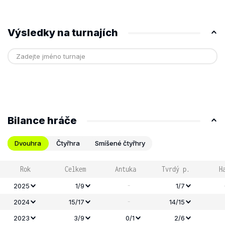
Výsledky na turnajích
Bilance hráče
Dvouhra
Čtyřhra
Smíšené čtyřhry
Rok
Celkem
Antuka
Tvrdý p.
H
-
2025
1/9
1/7
-
2024
15/17
14/15
2023
3/9
0/1
2/6