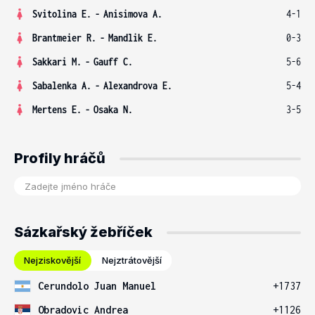
Svitolina E.
-
Anisimova A.
4-1
Brantmeier R.
-
Mandlik E.
0-3
Sakkari M.
-
Gauff C.
5-6
Sabalenka A.
-
Alexandrova E.
5-4
Mertens E.
-
Osaka N.
3-5
Profily hráčů
Sázkařský žebříček
Nejziskovější
Nejztrátovější
Cerundolo Juan Manuel
+1737
Obradovic Andrea
+1126