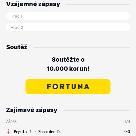
Vzájemné zápasy
Soutěž
Soutěžte o
10.000 korun!
Zajímavé zápasy
Zápas
H2H
Pegula J.
-
Shnaider D.
4-0