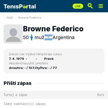
Hráči
Browne Federico
Browne Federico
50
muž
Argentina
Datum nar.:
Výška:
Váha:
Hraje rukou:
7. 4. 1976
-
-
Pravá
Aktuální/nejvyšší umístění:
dvouhra: - / 107.
čtyřhra: - / 77.
Příští zápas
Turnaj a zápas
Kurs
Žádné nadcházející zápasy.