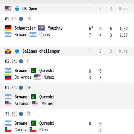
US Open
1
2
3
Kurs
02.09.
1K
4
Schuettler
/
Youzhny
6
6
6
1.32
Browne
/
Canas
7
4
3
2.87
Salinas challenger
1
2
3
Kurs
02.04.
F
Browne
/
Qureshi
6
6
De Armas
/
Nunez
3
3
01.04.
SF
Browne
/
Qureshi
Armando
/
Weiner
31.03.
ČF
Browne
/
Qureshi
6
6
Garcia
/
Rios
1
2