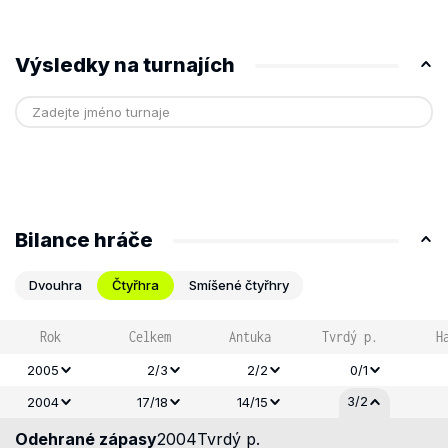
Výsledky na turnajích
Bilance hráče
Dvouhra
Čtyřhra
Smíšené čtyřhry
Rok
Celkem
Antuka
Tvrdý p.
H
2005
2/3
2/2
0/1
3/2
2004
17/18
14/15
Odehrané zápasy
2004
Tvrdý p.