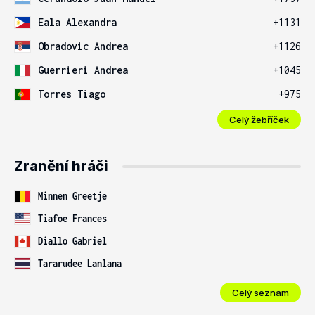
Eala Alexandra
+1131
Obradovic Andrea
+1126
Guerrieri Andrea
+1045
Torres Tiago
+975
Celý žebříček
Zranění hráči
Minnen Greetje
Tiafoe Frances
Diallo Gabriel
Tararudee Lanlana
Celý seznam