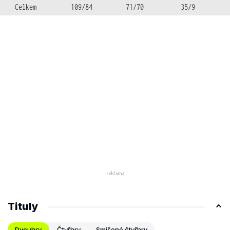
Celkem
109/84
71/70
35/9
Tituly
Dvouhry
Čtyřhry
Smíšené čtyřhry