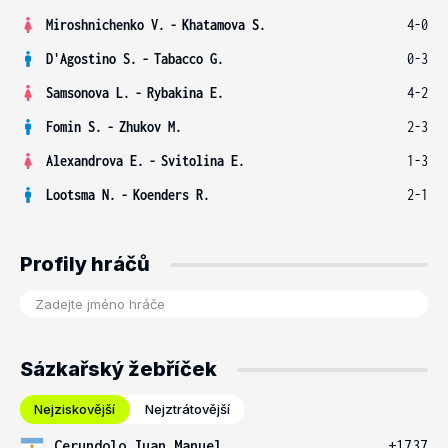
Miroshnichenko V.
-
Khatamova S.
4-0
D'Agostino S.
-
Tabacco G.
0-3
Samsonova L.
-
Rybakina E.
4-2
Fomin S.
-
Zhukov M.
2-3
Alexandrova E.
-
Svitolina E.
1-3
Lootsma N.
-
Koenders R.
2-1
Profily hráčů
Sázkařský žebříček
Nejziskovější
Nejztrátovější
Cerundolo Juan Manuel
+1737