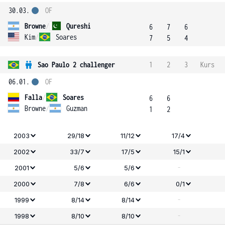
30.03.
OF
Browne
/
Qureshi
6
7
6
Kim
/
Soares
7
5
4
Sao Paulo 2 challenger
1
2
3
Kurs
06.01.
OF
Falla
/
Soares
6
6
Browne
/
Guzman
1
2
2003
29/18
11/12
17/4
2002
33/7
17/5
15/1
-
2001
5/6
5/6
2000
7/8
6/6
0/1
-
1999
8/14
8/14
-
1998
8/10
8/10