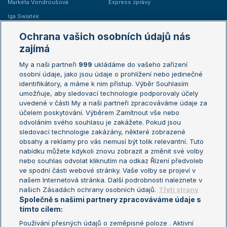
Markéta Vondroušová
Express zprávy
Iga Swiatek
Marie Bouzková
Ochrana vašich osobních údajů nás
Žebříčky
Kalendář turnajů
zajímá
My a naši partneři
999
ukládáme do vašeho zařízení
Žebříček ATP (muži)
Australian Open
osobní údaje, jako jsou údaje o prohlížení nebo jedinečné
Žebříček WTA (ženy)
French Open
identifikátory, a máme k nim přístup. Výběr Souhlasím
umožňuje, aby sledovací technologie podporovaly účely
Sázkařský žebříček
Wimbledon
uvedené v části My a naši partneři zpracováváme údaje za
US Open
účelem poskytování. Výběrem Zamítnout vše nebo
odvoláním svého souhlasu je zakážete. Pokud jsou
Turnaj mistrů
sledovací technologie zakázány, některé zobrazené
Turnaj mistryň
obsahy a reklamy pro vás nemusí být tolik relevantní. Tuto
Aktualní trendy
nabídku můžete kdykoli znovu zobrazit a změnit své volby
nebo souhlas odvolat kliknutím na odkaz Řízení předvoleb
ve spodní části webové stránky. Vaše volby se projeví v
Fotbalové přestupy
našem Internetová stránka. Další podrobnosti naleznete v
Livesport Daily
našich Zásadách ochrany osobních údajů.
Třetí strany
Společně s našimi partnery zpracováváme údaje s
LS Prague Open
tímto cílem:
Používání přesných údajů o zeměpisné poloze . Aktivní