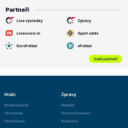
Partneři
Live výsledky
Zprávy
Livescore.in
Sport odds
EuroFotbal
eFotbal
Další partneři
Hráči
Zprávy
Novak Djokovič
Aktuality
Jiří Lehečka
Tenisová Previews
Petra Kvitová
Rozhovory