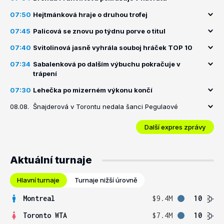
07:50
Hejtmánková hraje o druhou trofej
07:45
Palicová se znovu po týdnu porve o titul
07:40
Svitolinová jasně vyhrála souboj hráček TOP 10
07:34
Sabalenková po dalším výbuchu pokračuje v
trápení
07:30
Lehečka po mizerném výkonu končí
08.08.
Šnajderová v Torontu nedala šanci Pegulaové
Další expres zprávy
Aktuální turnaje
Hlavní turnaje
Turnaje nižší úrovně
Montreal
$9.4M
10
Toronto WTA
$7.4M
10