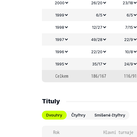
2000
26/20
23/18
1999
6/5
6/5
1998
12/27
7/15
1997
49/28
22/9
1996
22/20
10/8
1995
35/17
24/9
Celkem
186/167
116/91
Tituly
Dvouhry
Čtyřhry
Smíšené čtyřhry
Rok
Hlavní turnaje