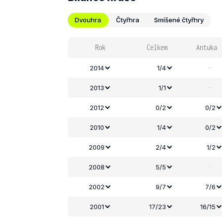
Dvouhra
Čtyřhra
Smíšené čtyřhry
Rok
Celkem
Antuka
-
2014
1/4
-
2013
1/1
2012
0/2
0/2
2010
1/4
0/2
2009
2/4
1/2
-
2008
5/5
2002
9/7
7/6
2001
17/23
16/15