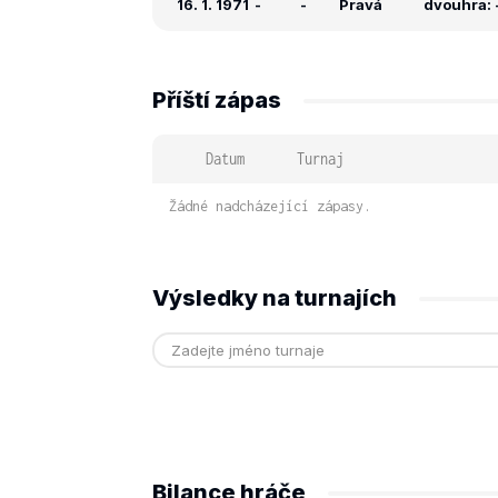
16. 1. 1971
-
-
Pravá
dvouhra: -
Příští zápas
Datum
Turnaj
Žádné nadcházející zápasy.
Výsledky na turnajích
Bilance hráče