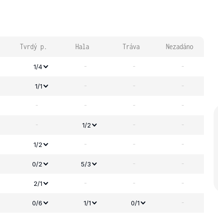
Tvrdý p.
Hala
Tráva
Nezadáno
-
-
-
1/4
-
-
-
1/1
-
-
-
-
-
-
-
1/2
-
-
-
1/2
-
-
0/2
5/3
-
-
-
2/1
-
0/6
1/1
0/1