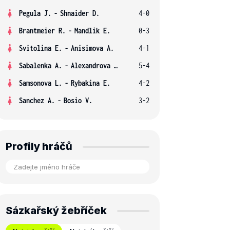
Pegula J.
-
Shnaider D.
4-0
Brantmeier R.
-
Mandlik E.
0-3
Svitolina E.
-
Anisimova A.
4-1
Sabalenka A.
-
Alexandrova E.
5-4
Samsonova L.
-
Rybakina E.
4-2
Sanchez A.
-
Bosio V.
3-2
Profily hráčů
Sázkařský žebříček