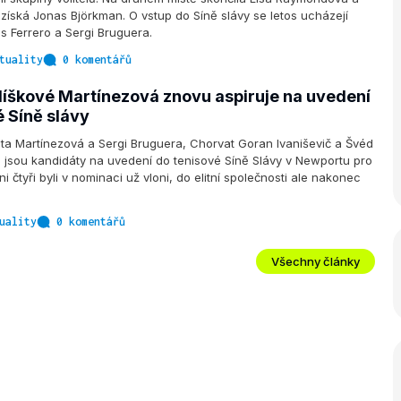
získá Jonas Björkman. O vstup do Síně slávy se letos ucházejí
s Ferrero a Sergi Bruguera.
tuality
0 komentářů
líškové Martínezová znovu aspiruje na uvedení
é Síně slávy
ta Martínezová a Sergi Bruguera, Chorvat Goran Ivaniševič a Švéd
 jsou kandidáty na uvedení do tenisové Síně Slávy v Newportu pro
i čtyři byli v nominaci už vloni, do elitní společnosti ale nakonec
uality
0 komentářů
Všechny články