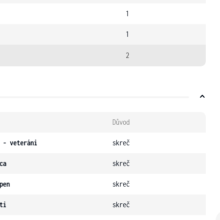
1
1
2
Důvod
 - veteráni
skreč
ca
skreč
pen
skreč
ti
skreč