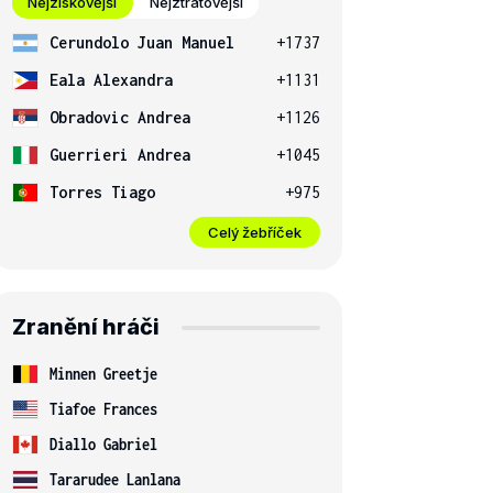
Nejziskovější
Nejztrátovější
Cerundolo Juan Manuel
+1737
Eala Alexandra
+1131
Obradovic Andrea
+1126
Guerrieri Andrea
+1045
Torres Tiago
+975
Celý žebříček
Zranění hráči
Minnen Greetje
Tiafoe Frances
Diallo Gabriel
Tararudee Lanlana