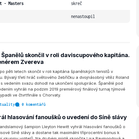
t - Masters
skreč
nenastoupil
 Španělů skončil v roli daviscupového kapitána.
renérem Zvereva
o pěti letech skončil v roli kapitána španělských tenistů v
. Bývalý třetí hráč světového žebříčku a dvojnásobný vítěz Roland
 s vedením svazu dohodl na ukončení spolupráce. Španělé pod
dením vyhráli na podzim 2019 premiérový finálový turnaj týmové
ypadli ve čtvrtfinále s Chorvaty.
tuality
0 komentářů
rál hlasování fanoušků o uvedení do Síně slávy
andslamový šampion Lleyton Hewitt vyhrál hlasování fanoušků o
isové Síně slávy a dostane tak maximální tříprocentní bonus k
í skupiny volitelů. Na druhém místě skončila Lisa Raymondová a