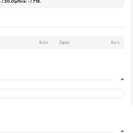
 / 20.
čtyřhra: - / 718.
Kolo
Zápas
Kurs