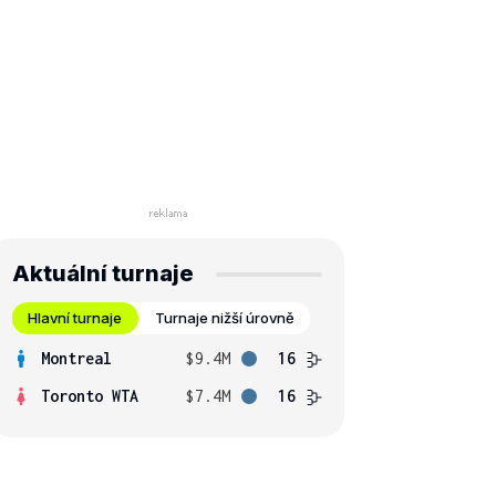
Aktuální turnaje
Hlavní turnaje
Turnaje nižší úrovně
Montreal
$9.4M
16
Toronto WTA
$7.4M
16