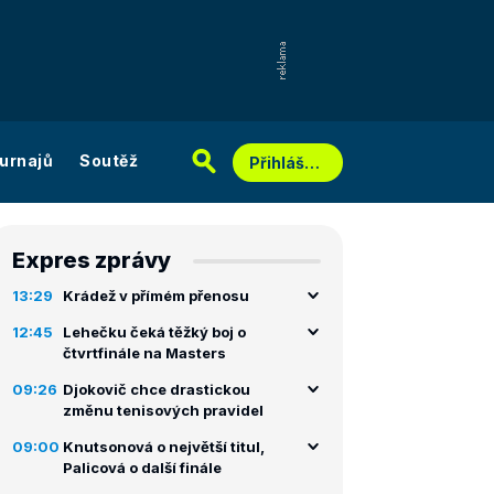
urnajů
Soutěž
Přihlášení
Expres zprávy
13:29
Krádež v přímém přenosu
12:45
Lehečku čeká těžký boj o
čtvrtfinále na Masters
09:26
Djokovič chce drastickou
změnu tenisových pravidel
09:00
Knutsonová o největší titul,
Palicová o další finále