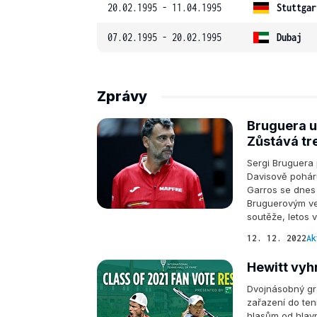
20.02.1995 - 11.04.1995
Stuttgar
07.02.1995 - 20.02.1995
Dubaj
Zprávy
Bruguera u
Zůstává t
Sergi Bruguera p
Davisově poháru
Garros se dnes
Bruguerovým ve
soutěže, letos v
12. 12. 2022
Ak
Hewitt vyh
Dvojnásobný gr
zařazení do ten
hlasům od hlavn