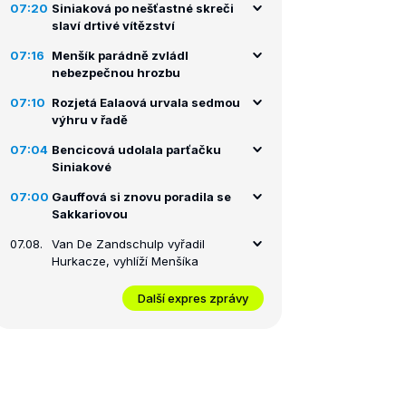
07:20
Siniaková po nešťastné skreči
slaví drtivé vítězství
07:16
Menšík parádně zvládl
nebezpečnou hrozbu
07:10
Rozjetá Ealaová urvala sedmou
výhru v řadě
07:04
Bencicová udolala parťačku
Siniakové
07:00
Gauffová si znovu poradila se
Sakkariovou
07.08.
Van De Zandschulp vyřadil
Hurkacze, vyhlíží Menšíka
Další expres zprávy