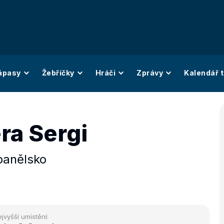
ápasy
Žebříčky
Hráči
Zprávy
Kalendář t
ra Sergi
panělsko
jvyšší umístění: