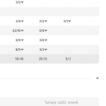
-
-
-
3/2
-
-
-
-
-
3/9
2/2
0/1
-
-
22/10
5/9
-
-
9/6
3/6
-
-
8/5
3/3
50/48
20/26
0/2
-
Turnaje nižší úrovně