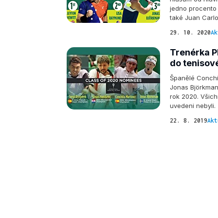
jedno procento 
také Juan Carlo
29. 10. 2020
Ak
Trenérka P
do tenisov
Španělé Conchi
Jonas Björkman
rok 2020. Všichn
uvedeni nebyli.
22. 8. 2019
Akt