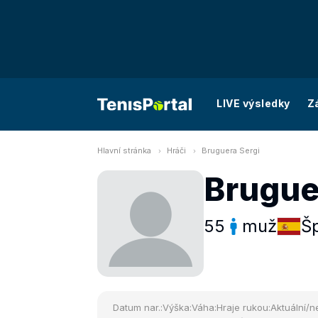
LIVE výsledky
Z
Hlavní stránka
Hráči
Bruguera Sergi
Brugue
55
muž
Š
Datum nar.:
Výška:
Váha:
Hraje rukou:
Aktuální/ne