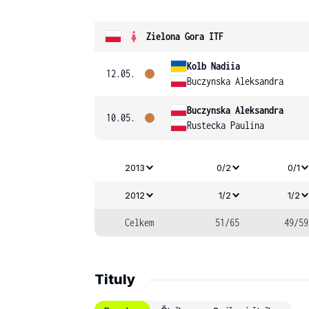
Zielona Gora ITF
Kolb Nadiia
12.05.
Buczynska Aleksandra
Buczynska Aleksandra
10.05.
Rustecka Paulina
2013
0/2
0/1
2012
1/2
1/2
Celkem
51/65
49/59
Tituly