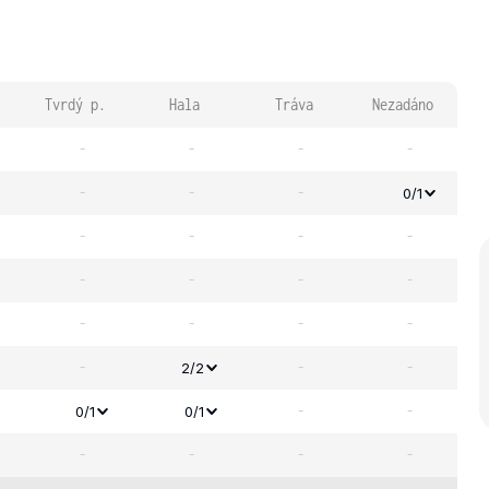
Tvrdý p.
Hala
Tráva
Nezadáno
-
-
-
-
-
-
-
0/1
-
-
-
-
-
-
-
-
-
-
-
-
-
-
-
2/2
-
-
0/1
0/1
-
-
-
-