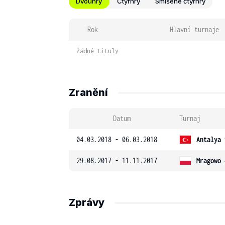
Dvouhry
Čtyřhry
Smíšené čtyřhry
Rok
Hlavní turnaje
Žádné tituly
Zranění
Datum
Turnaj
04.03.2018 - 06.03.2018
Antalya 
29.08.2017 - 11.11.2017
Mragowo 
Zprávy