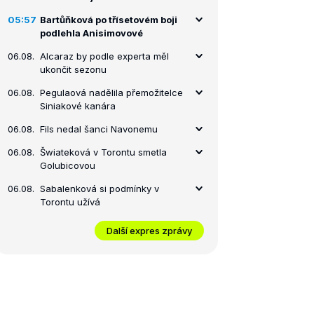
05:57
Bartůňková po třísetovém boji
podlehla Anisimovové
06.08.
Alcaraz by podle experta měl
ukončit sezonu
06.08.
Pegulaová nadělila přemožitelce
Siniakové kanára
06.08.
Fils nedal šanci Navonemu
06.08.
Šwiateková v Torontu smetla
Golubicovou
06.08.
Sabalenková si podmínky v
Torontu užívá
Další expres zprávy