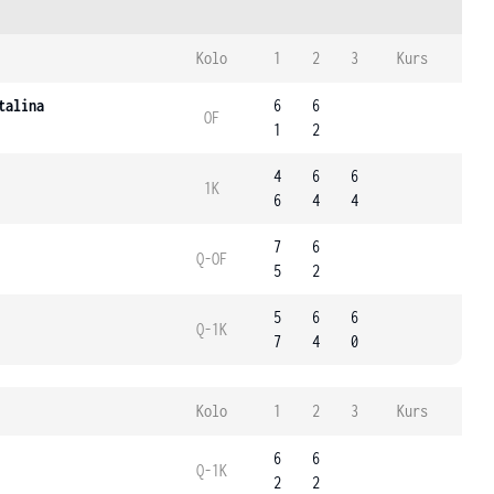
Kolo
1
2
3
Kurs
talina
6
6
OF
1
2
4
6
6
1K
6
4
4
7
6
Q-OF
5
2
5
6
6
Q-1K
7
4
0
Kolo
1
2
3
Kurs
6
6
Q-1K
2
2