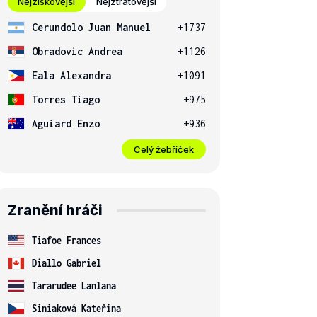
Nejziskovější
Nejztrátovější
Cerundolo Juan Manuel
+1737
Obradovic Andrea
+1126
Eala Alexandra
+1091
Torres Tiago
+975
Aguiard Enzo
+936
Celý žebříček
Zranění hráči
Tiafoe Frances
Diallo Gabriel
Tararudee Lanlana
Siniaková Kateřina