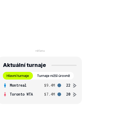
Aktuální turnaje
Hlavní turnaje
Turnaje nižší úrovně
Montreal
$9.4M
22
Toronto WTA
$7.4M
20