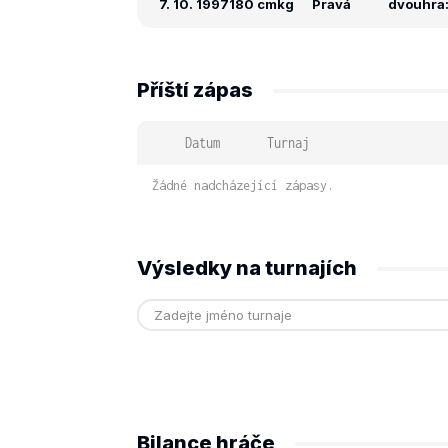
7. 10. 1997
180 cm
kg
Pravá
dvouhra: 
Příští zápas
Datum
Turnaj
Žádné nadcházející zápasy.
Výsledky na turnajích
Bilance hráče