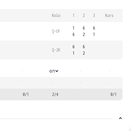
Kolo
1
2
3
Kurs
1
6
6
Q-OF
6
2
1
6
6
Q-2K
1
2
-
-
-
0/1
-
-
-
-
0/1
2/4
-
0/1