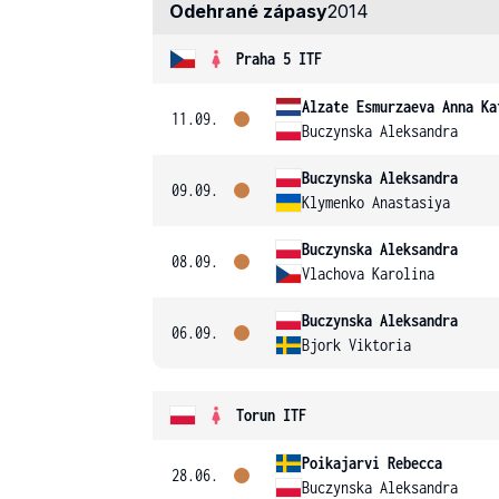
Odehrané zápasy
2014
Praha 5 ITF
Alzate Esmurzaeva Anna Ka
11.09.
Buczynska Aleksandra
Buczynska Aleksandra
09.09.
Klymenko Anastasiya
Buczynska Aleksandra
08.09.
Vlachova Karolina
Buczynska Aleksandra
06.09.
Bjork Viktoria
Torun ITF
Poikajarvi Rebecca
28.06.
Buczynska Aleksandra