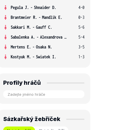
Pegula J.
-
Shnaider D.
4-0
Brantmeier R.
-
Mandlik E.
0-3
Sakkari M.
-
Gauff C.
5-6
Sabalenka A.
-
Alexandrova E.
5-4
Mertens E.
-
Osaka N.
3-5
Kostyuk M.
-
Swiatek I.
1-3
Profily hráčů
Sázkařský žebříček