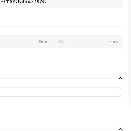
- / 1157.
čtyřhra: - / 676.
Kolo
Zápas
Kurs