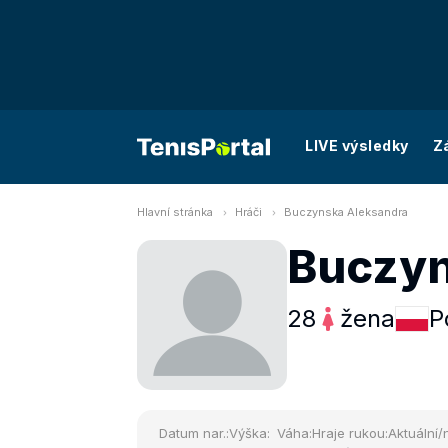
LIVE výsledky
Z
Hlavní stránka
Hráči
Buczynska Aleksandra
Buczyn
28
žena
P
Datum nar.:
Výška:
Váha:
Hraje rukou:
Aktuální/