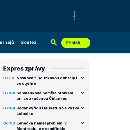
urnajů
Soutěž
Přihlášení
Expres zprávy
07:15
Nosková s Bouzkovou dohrály i
ve čtyřhře
07:08
Sabalenková neměla problém
ani se zkušenou Číňankou
07:04
Jódar vyřídil i Musettiho a vyzve
Lehečku
06:33
Lehečka neměl problém, v
Montrealu je v osmifinále