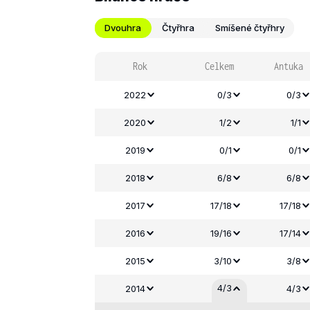
Dvouhra
Čtyřhra
Smíšené čtyřhry
Rok
Celkem
Antuka
2022
0/3
0/3
2020
1/2
1/1
2019
0/1
0/1
2018
6/8
6/8
2017
17/18
17/18
2016
19/16
17/14
2015
3/10
3/8
4/3
2014
4/3