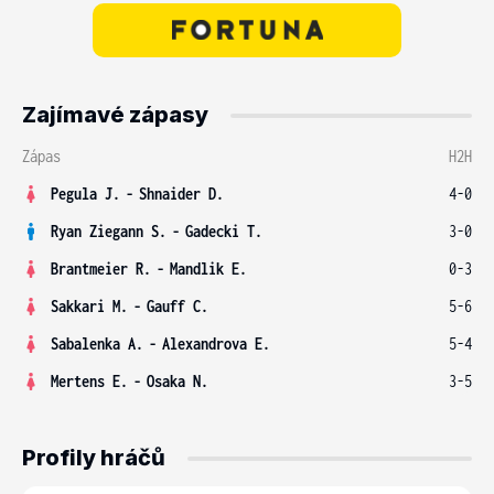
Zajímavé zápasy
Zápas
H2H
Pegula J.
-
Shnaider D.
4-0
Ryan Ziegann S.
-
Gadecki T.
3-0
Brantmeier R.
-
Mandlik E.
0-3
Sakkari M.
-
Gauff C.
5-6
Sabalenka A.
-
Alexandrova E.
5-4
Mertens E.
-
Osaka N.
3-5
Profily hráčů