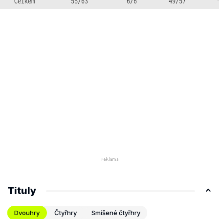
Celkem
55/63
6/6
49/57
Tituly
Dvouhry
Čtyřhry
Smíšené čtyřhry