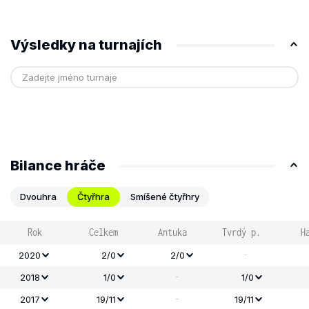
Výsledky na turnajích
Bilance hráče
Dvouhra
Čtyřhra
Smíšené čtyřhry
Rok
Celkem
Antuka
Tvrdý p.
H
-
2020
2/0
2/0
-
2018
1/0
1/0
-
2017
19/11
19/11