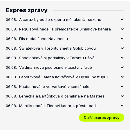
Expres zprávy
06.08.
Alcaraz by podle experta měl ukončit sezonu
06.08.
Pegulaová nadělila přemožitelce Siniakové kanára
06.08.
Fils nedal šanci Navonemu
06.08.
Šwiateková v Torontu smetla Golubicovou
06.08.
Sabalenková si podmínky v Torontu užívá
06.08.
Valdmannová píše osmé vítězství v řadě
06.08.
Laboutková i Alena Kovačková v Lipsku postupují
06.08.
Knutsonová je ve Varšavě v semifinále
06.08.
Lehečka a Bartůňková o osmifinále na Masters
06.08.
Monfils nadělil Tienovi kanára, přesto padl
Další expres zprávy