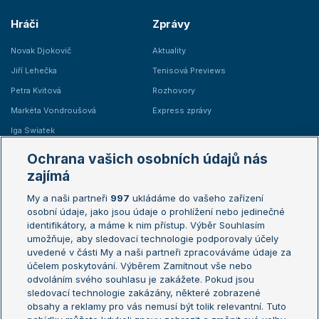
Hráči
Zprávy
Novak Djokovič
Aktuality
Jiří Lehečka
Tenisová Previews
Petra Kvitová
Rozhovory
Markéta Vondroušová
Express zprávy
Iga Swiatek
Marie Bouzková
Ochrana vašich osobních údajů nás
Žebříčky
Kalendář turnajů
zajímá
My a naši partneři
997
ukládáme do vašeho zařízení
Žebříček ATP (muži)
Australian Open
osobní údaje, jako jsou údaje o prohlížení nebo jedinečné
Žebříček WTA (ženy)
French Open
identifikátory, a máme k nim přístup. Výběr Souhlasím
umožňuje, aby sledovací technologie podporovaly účely
Sázkařský žebříček
Wimbledon
uvedené v části My a naši partneři zpracováváme údaje za
US Open
účelem poskytování. Výběrem Zamítnout vše nebo
odvoláním svého souhlasu je zakážete. Pokud jsou
Turnaj mistrů
sledovací technologie zakázány, některé zobrazené
Turnaj mistryň
obsahy a reklamy pro vás nemusí být tolik relevantní. Tuto