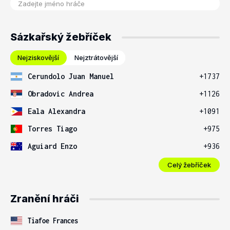
Sázkařský žebříček
Nejziskovější
Nejztrátovější
Cerundolo Juan Manuel
+1737
Obradovic Andrea
+1126
Eala Alexandra
+1091
Torres Tiago
+975
Aguiard Enzo
+936
Celý žebříček
Zranění hráči
Tiafoe Frances