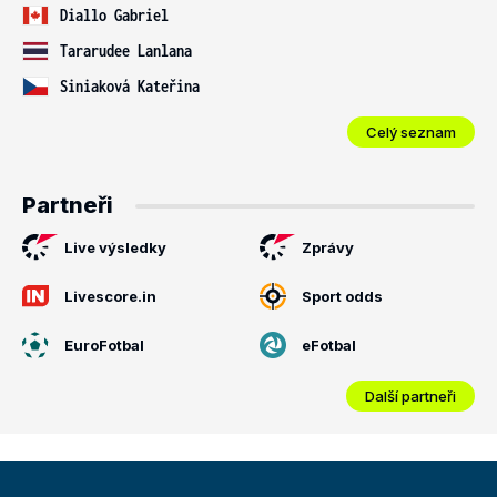
Diallo Gabriel
Tararudee Lanlana
Siniaková Kateřina
Celý seznam
Partneři
Live výsledky
Zprávy
Livescore.in
Sport odds
EuroFotbal
eFotbal
Další partneři