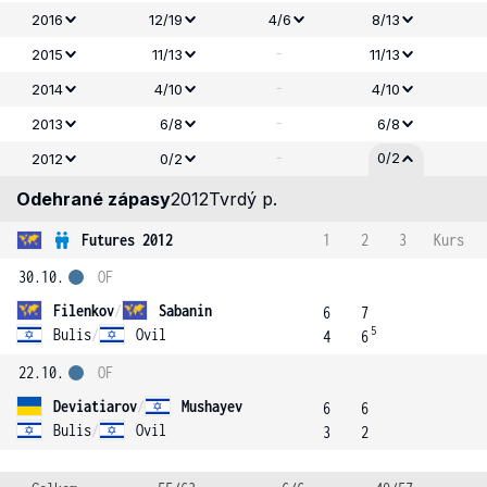
2016
12/19
4/6
8/13
-
2015
11/13
11/13
-
2014
4/10
4/10
-
2013
6/8
6/8
-
0/2
2012
0/2
Odehrané zápasy
2012
Tvrdý p.
Futures 2012
1
2
3
Kurs
30.10.
OF
Filenkov
/
Sabanin
6
7
5
Bulis
/
Ovil
4
6
22.10.
OF
Deviatiarov
/
Mushayev
6
6
Bulis
/
Ovil
3
2