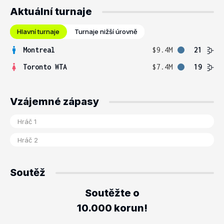
Aktuální turnaje
Hlavní turnaje
Turnaje nižší úrovně
Montreal
$9.4M
21
Toronto WTA
$7.4M
19
Vzájemné zápasy
Soutěž
Soutěžte o
10.000 korun!