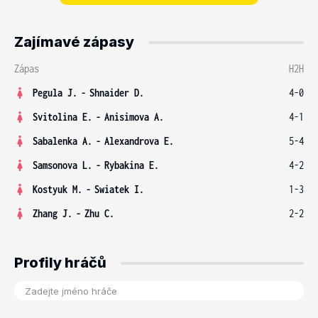
Zajímavé zápasy
Zápas
H2H
Pegula J.
-
Shnaider D.
4-0
Svitolina E.
-
Anisimova A.
4-1
Sabalenka A.
-
Alexandrova E.
5-4
Samsonova L.
-
Rybakina E.
4-2
Kostyuk M.
-
Swiatek I.
1-3
Zhang J.
-
Zhu C.
2-2
Profily hráčů