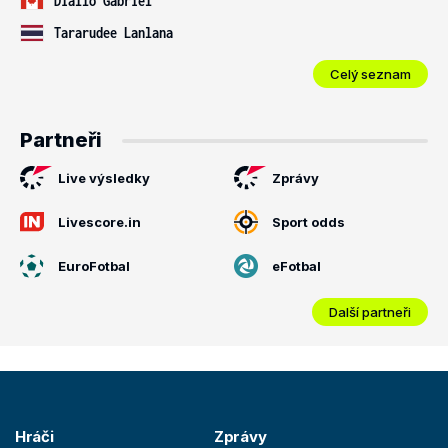
Diallo Gabriel
Tararudee Lanlana
Celý seznam
Partneři
Live výsledky
Zprávy
Livescore.in
Sport odds
EuroFotbal
eFotbal
Další partneři
Hráči
Zprávy