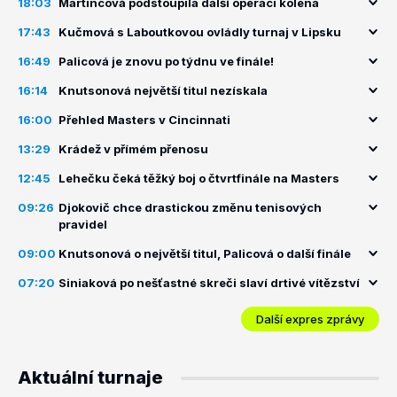
18:03
Martincová podstoupila další operaci kolena
17:43
Kučmová s Laboutkovou ovládly turnaj v Lipsku
16:49
Palicová je znovu po týdnu ve finále!
16:14
Knutsonová největší titul nezískala
16:00
Přehled Masters v Cincinnati
13:29
Krádež v přímém přenosu
12:45
Lehečku čeká těžký boj o čtvrtfinále na Masters
09:26
Djokovič chce drastickou změnu tenisových
pravidel
09:00
Knutsonová o největší titul, Palicová o další finále
07:20
Siniaková po nešťastné skreči slaví drtivé vítězství
Další expres zprávy
Aktuální turnaje