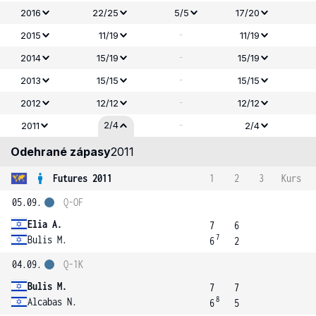
2016
22/25
5/5
17/20
-
2015
11/19
11/19
-
2014
15/19
15/19
-
2013
15/15
15/15
-
2012
12/12
12/12
-
2/4
2011
2/4
Odehrané zápasy
2011
Futures 2011
1
2
3
Kurs
05.09.
Q-OF
Elia A.
7
6
7
Bulis M.
6
2
04.09.
Q-1K
Bulis M.
7
7
8
Alcabas N.
6
5