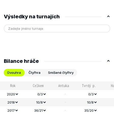
Výsledky na turnajích
Bilance hráče
Dvouhra
Čtyřhra
Smíšené čtyřhry
Rok
Celkem
Antuka
Tvrdý p.
H
-
2020
0/3
0/3
-
2018
10/8
10/8
-
2017
36/21
35/20