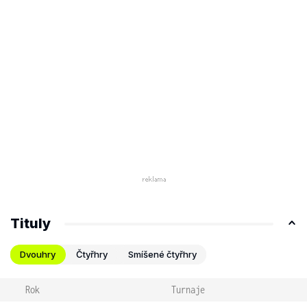
Tituly
Dvouhry
Čtyřhry
Smíšené čtyřhry
Rok
Turnaje