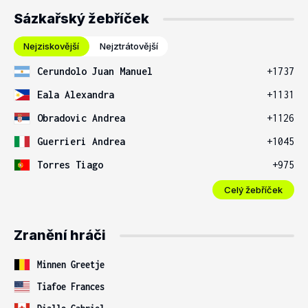
Sázkařský žebříček
Nejziskovější
Nejztrátovější
Cerundolo Juan Manuel
+1737
Eala Alexandra
+1131
Obradovic Andrea
+1126
Guerrieri Andrea
+1045
Torres Tiago
+975
Celý žebříček
Zranění hráči
Minnen Greetje
Tiafoe Frances