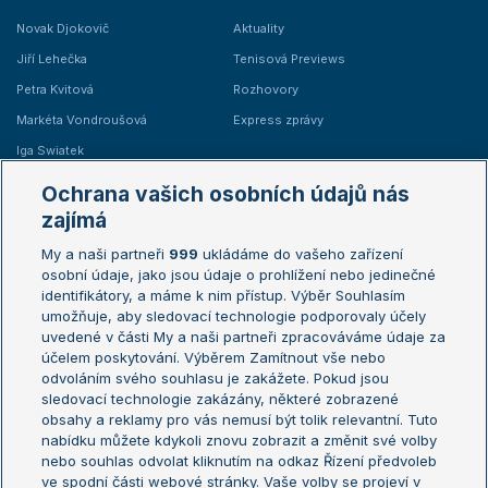
Novak Djokovič
Aktuality
Jiří Lehečka
Tenisová Previews
Petra Kvitová
Rozhovory
Markéta Vondroušová
Express zprávy
Iga Swiatek
Marie Bouzková
Ochrana vašich osobních údajů nás
Žebříčky
Kalendář turnajů
zajímá
My a naši partneři
999
ukládáme do vašeho zařízení
Žebříček ATP (muži)
Australian Open
osobní údaje, jako jsou údaje o prohlížení nebo jedinečné
Žebříček WTA (ženy)
French Open
identifikátory, a máme k nim přístup. Výběr Souhlasím
umožňuje, aby sledovací technologie podporovaly účely
Sázkařský žebříček
Wimbledon
uvedené v části My a naši partneři zpracováváme údaje za
US Open
účelem poskytování. Výběrem Zamítnout vše nebo
odvoláním svého souhlasu je zakážete. Pokud jsou
Turnaj mistrů
sledovací technologie zakázány, některé zobrazené
Turnaj mistryň
obsahy a reklamy pro vás nemusí být tolik relevantní. Tuto
Aktualní trendy
nabídku můžete kdykoli znovu zobrazit a změnit své volby
nebo souhlas odvolat kliknutím na odkaz Řízení předvoleb
ve spodní části webové stránky. Vaše volby se projeví v
Fotbalové přestupy