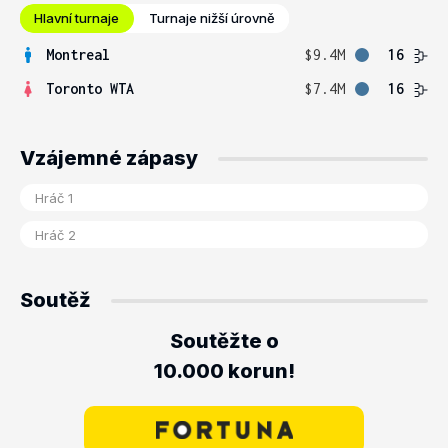
Hlavní turnaje
Turnaje nižší úrovně
Montreal
$9.4M
16
Toronto WTA
$7.4M
16
Vzájemné zápasy
Soutěž
Soutěžte o
10.000 korun!