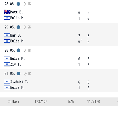
28.08.
Q-1K
Mott B.
6
6
Bulis M.
1
0
29.05.
Q-2K
Bar D.
7
6
6
Bulis M.
6
2
28.05.
Q-1K
Bulis M.
6
6
Ziv T.
1
3
21.05.
Q-1K
Itzhaki T.
6
6
Bulis M.
1
3
Celkem
123/126
5/5
117/120