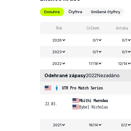
Dvouhra
Čtyřhra
Smíšené čtyřhry
Rok
Celkem
Antuka
2026
0/1
0/1
2023
0/1
0/1
2022
17/18
12/14
Odehrané zápasy
2022
Nezadáno
UTR Pro Match Series
Mbithi Mwendwa
22.03.
Bybel Nicholas
2021
16/14
0/2