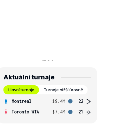
Aktuální turnaje
Hlavní turnaje
Turnaje nižší úrovně
Montreal
$9.4M
22
Toronto WTA
$7.4M
21