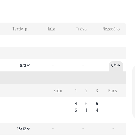
Tvrdý p.
Hala
Tráva
Nezadáno
-
-
-
-
-
-
-
-
-
-
0/1
5/3
Kolo
1
2
3
Kurs
4
6
6
6
1
4
-
-
-
16/12