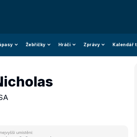
ápasy
Žebříčky
Hráči
Zprávy
Kalendář t
Nicholas
SA
nejvyšší umístění: