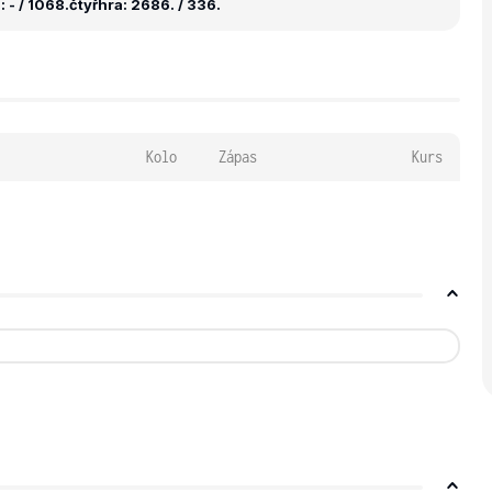
 - / 1068.
čtyřhra: 2686. / 336.
Kolo
Zápas
Kurs