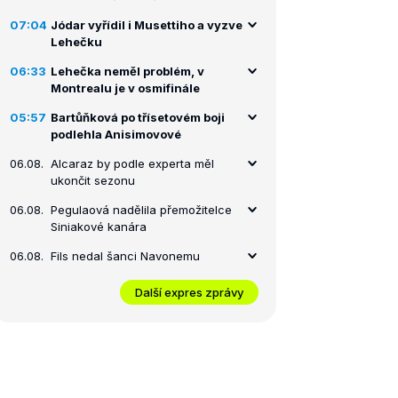
07:04
Jódar vyřídil i Musettiho a vyzve
Lehečku
06:33
Lehečka neměl problém, v
Montrealu je v osmifinále
05:57
Bartůňková po třísetovém boji
podlehla Anisimovové
06.08.
Alcaraz by podle experta měl
ukončit sezonu
06.08.
Pegulaová nadělila přemožitelce
Siniakové kanára
06.08.
Fils nedal šanci Navonemu
Další expres zprávy