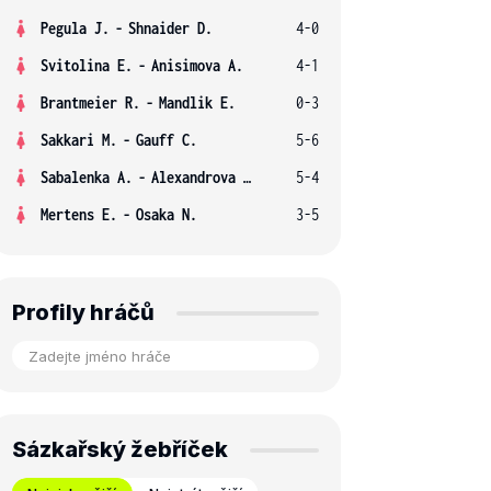
Pegula J.
-
Shnaider D.
4-0
Svitolina E.
-
Anisimova A.
4-1
Brantmeier R.
-
Mandlik E.
0-3
Sakkari M.
-
Gauff C.
5-6
Sabalenka A.
-
Alexandrova E.
5-4
Mertens E.
-
Osaka N.
3-5
Profily hráčů
Sázkařský žebříček