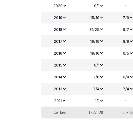
-
2020
0/1
2019
15/19
7/9
2018
31/25
9/7
2017
19/19
8/9
2016
19/10
6/5
-
2015
0/1
2014
7/6
6/4
2013
7/4
7/4
-
2011
1/1
Celkem
132/120
55/56