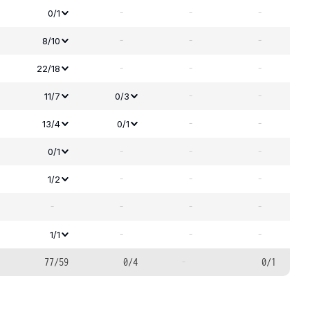
-
-
-
0/1
-
-
-
8/10
-
-
-
22/18
-
-
11/7
0/3
-
-
13/4
0/1
-
-
-
0/1
-
-
-
1/2
-
-
-
-
-
-
-
1/1
77/59
0/4
-
0/1