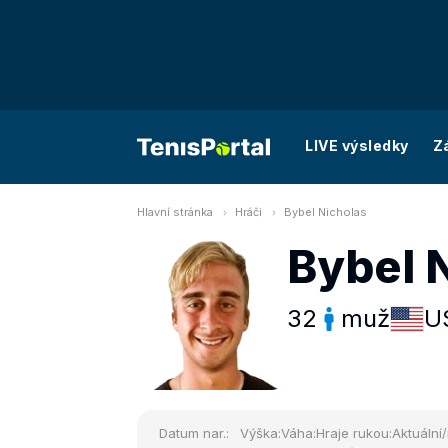
LIVE výsledky
Z
Hlavní stránka
Hráči
Bybel Nicholas
Bybel 
32
muž
U
Datum nar.:
Výška:
Váha:
Hraje rukou:
Aktuální/