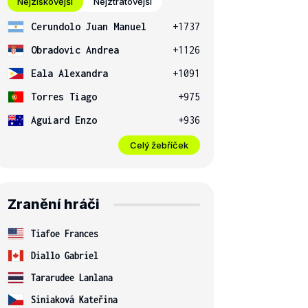
Nejziskovější
Nejztrátovější
Cerundolo Juan Manuel
+1737
Obradovic Andrea
+1126
Eala Alexandra
+1091
Torres Tiago
+975
Aguiard Enzo
+936
Celý žebříček
Zranění hráči
Tiafoe Frances
Diallo Gabriel
Tararudee Lanlana
Siniaková Kateřina