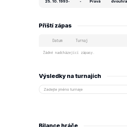
25. 10. 1993
-
-
Pravá
dvouhra:
Příští zápas
Datum
Turnaj
Žádné nadcházející zápasy.
Výsledky na turnajích
Bilance hráče