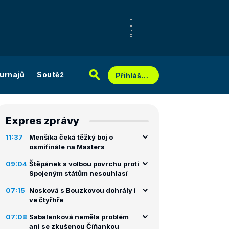
urnajů
Soutěž
Přihlášení
Expres zprávy
11:37
Menšíka čeká těžký boj o
osmifinále na Masters
09:04
Štěpánek s volbou povrchu proti
Spojeným státům nesouhlasí
07:15
Nosková s Bouzkovou dohrály i
ve čtyřhře
07:08
Sabalenková neměla problém
ani se zkušenou Číňankou