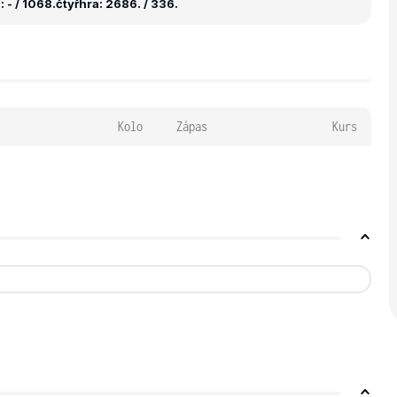
 - / 1068.
čtyřhra: 2686. / 336.
Kolo
Zápas
Kurs