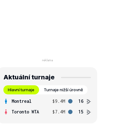
Aktuální turnaje
Hlavní turnaje
Turnaje nižší úrovně
Montreal
$9.4M
16
Toronto WTA
$7.4M
15