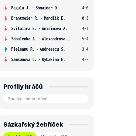
Pegula J.
-
Shnaider D.
4-0
Brantmeier R.
-
Mandlik E.
0-3
Svitolina E.
-
Anisimova A.
4-1
Sabalenka A.
-
Alexandrova E.
5-4
Pieleanu R.
-
Andreescu S.
3-4
Samsonova L.
-
Rybakina E.
4-2
Profily hráčů
Sázkařský žebříček