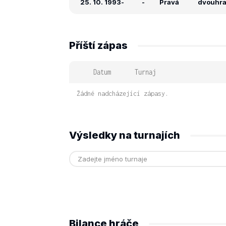
25. 10. 1993
-
-
Pravá
dvouhra:
Příští zápas
Datum
Turnaj
Žádné nadcházející zápasy.
Výsledky na turnajích
Bilance hráče