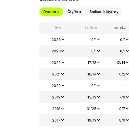
Dvouhra
Čtyřhra
Smíšené čtyřhry
Rok
Celkem
Antuka
2026
0/1
0/1
2023
0/1
0/1
2022
17/18
12/14
2021
16/14
0/2
-
2020
0/1
2019
15/19
7/9
2018
31/25
9/7
2017
19/19
8/9