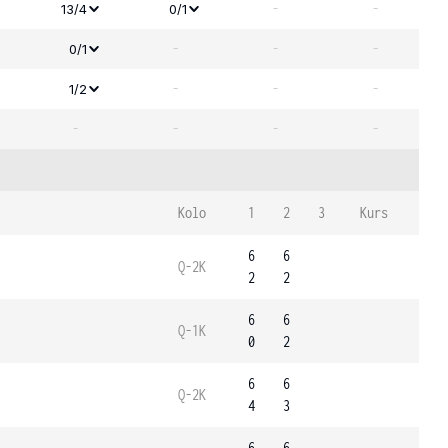
-
-
13/4
0/1
-
-
-
0/1
-
-
-
1/2
-
-
-
-
Kolo
1
2
3
Kurs
6
6
Q-2K
2
2
6
6
Q-1K
0
2
6
6
Q-2K
4
3
6
6