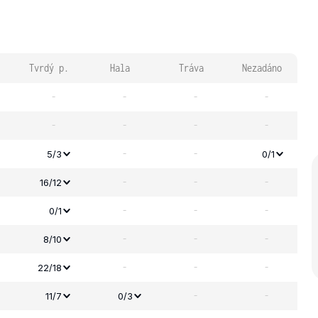
Tvrdý p.
Hala
Tráva
Nezadáno
-
-
-
-
-
-
-
-
-
-
5/3
0/1
-
-
-
16/12
-
-
-
0/1
-
-
-
8/10
-
-
-
22/18
-
-
11/7
0/3