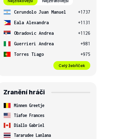
Nejziskovější
Nejztrátovější
Cerundolo Juan Manuel
+1737
Eala Alexandra
+1131
Obradovic Andrea
+1126
Guerrieri Andrea
+981
Torres Tiago
+975
Celý žebříček
Zranění hráči
Minnen Greetje
Tiafoe Frances
Diallo Gabriel
Tararudee Lanlana