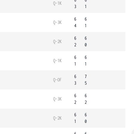
Q-1K
3
1
6
6
Q-3K
4
1
6
6
Q-2K
2
0
6
6
Q-1K
1
1
6
7
Q-OF
3
5
6
6
Q-3K
2
2
6
6
Q-2K
1
0
6
6