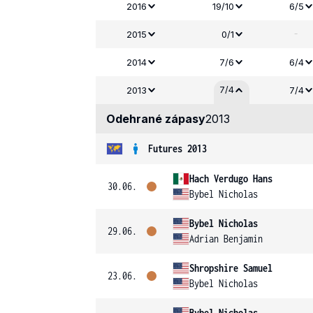
2016
19/10
6/5
-
2015
0/1
2014
7/6
6/4
7/4
2013
7/4
Odehrané zápasy
2013
Futures 2013
Hach Verdugo Hans
30.06.
Bybel Nicholas
Bybel Nicholas
29.06.
Adrian Benjamin
Shropshire Samuel
23.06.
Bybel Nicholas
Bybel Nicholas