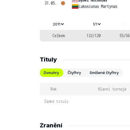
31.05.
Lukosiunas Martynas
-
2011
1/1
Celkem
132/120
55/56
Tituly
Dvouhry
Čtyřhry
Smíšené čtyřhry
Rok
Hlavní turnaje
Žádné tituly
Zranění