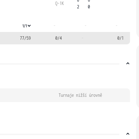
Q-1K
2
0
-
-
-
1/1
77/59
0/4
-
0/1
Turnaje nižší úrovně