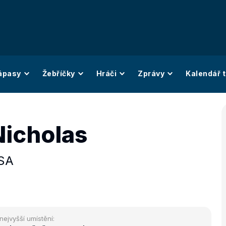
ápasy
Žebříčky
Hráči
Zprávy
Kalendář t
Nicholas
SA
nejvyšší umístění: