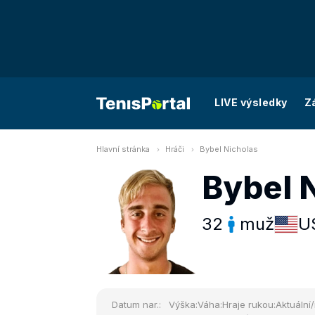
LIVE výsledky
Z
Hlavní stránka
Hráči
Bybel Nicholas
Bybel 
32
muž
U
Datum nar.:
Výška:
Váha:
Hraje rukou:
Aktuální/