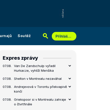
urnajů
Soutěž
Přihlášení
Expres zprávy
07.08.
Van De Zandschulp vyřadil
Hurkacze, vyhlíží Menšíka
07.08.
Shelton v Montrealu nezaváhal
07.08.
Andrejevová v Torontu překvapivě
končí
07.08.
Griekspoor si v Montrealu zahraje
o čtvrtfinále