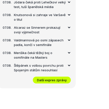
07.08.
Jódara čeká proti Lehečkovi velký
test, tuší španělská média
07.08.
Knutsonová si zahraje ve Varšavě
o titul
07.08.
Alcaraz se Sinnerem prokazují
svoji výjimečnost
07.08.
Valdmannová po osmi zápasech
padla, končí v semifinále
07.08.
Menšíka čeká těžký boj o
osmifinále na Masters
07.08.
Štěpánek s volbou povrchu proti
Spojeným státům nesouhlasí
Další expres zprávy