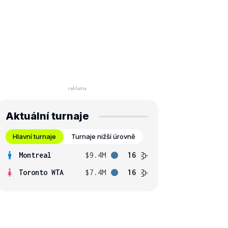
Aktuální turnaje
Hlavní turnaje
Turnaje nižší úrovně
Montreal
$9.4M
16
Toronto WTA
$7.4M
16