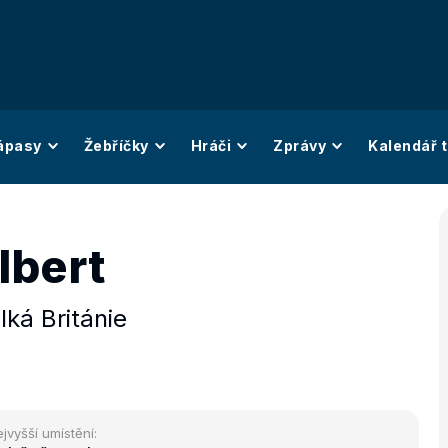
ápasy
Žebříčky
Hráči
Zprávy
Kalendář t
lbert
lká Británie
jvyšší umístění: