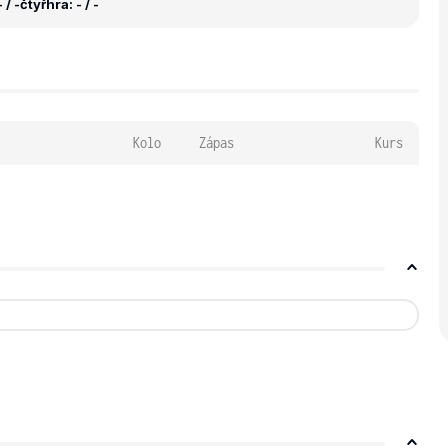
 / -
čtyřhra: - / -
Kolo
Zápas
Kurs