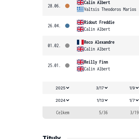
Calin Albert
28.06.
Valtsis Theodoros Marios
Ridout Freddie
26.04.
Calin Albert
Reco Alexandre
01.02.
Calin Albert
Reilly Finn
25.01.
Calin Albert
2025
3/17
1/9
2024
1/13
1/7
Celkem
5/36
3/19
Tituly