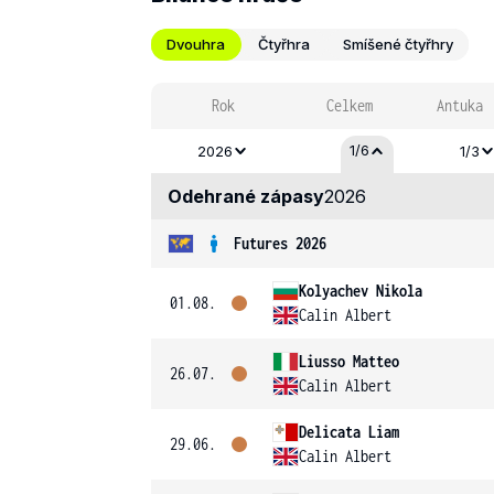
Dvouhra
Čtyřhra
Smíšené čtyřhry
Rok
Celkem
Antuka
1/6
2026
1/3
Odehrané zápasy
2026
Futures 2026
Kolyachev Nikola
01.08.
Calin Albert
Liusso Matteo
26.07.
Calin Albert
Delicata Liam
29.06.
Calin Albert