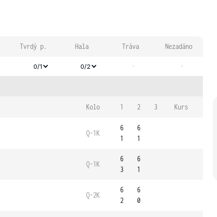
Tvrdý p.
Hala
Tráva
Nezadáno
-
-
0/1
0/2
Kolo
1
2
3
Kurs
6
6
Q-1K
1
1
6
6
Q-1K
3
1
6
6
Q-2K
2
0