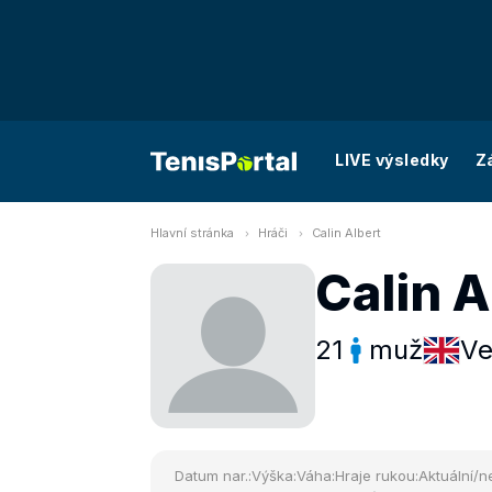
LIVE výsledky
Z
Hlavní stránka
Hráči
Calin Albert
Calin A
21
muž
Ve
Datum nar.:
Výška:
Váha:
Hraje rukou:
Aktuální/ne