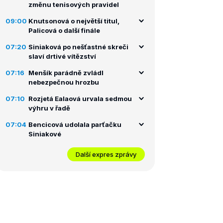
změnu tenisových pravidel
09:00
Knutsonová o největší titul,
Palicová o další finále
07:20
Siniaková po nešťastné skreči
slaví drtivé vítězství
07:16
Menšík parádně zvládl
nebezpečnou hrozbu
07:10
Rozjetá Ealaová urvala sedmou
výhru v řadě
07:04
Bencicová udolala parťačku
Siniakové
Další expres zprávy