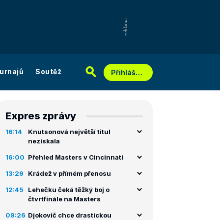
urnajů
Soutěž
Přihlášení
Expres zprávy
16:14
Knutsonová největší titul
nezískala
16:00
Přehled Masters v Cincinnati
13:29
Krádež v přímém přenosu
12:45
Lehečku čeká těžký boj o
čtvrtfinále na Masters
09:26
Djokovič chce drastickou