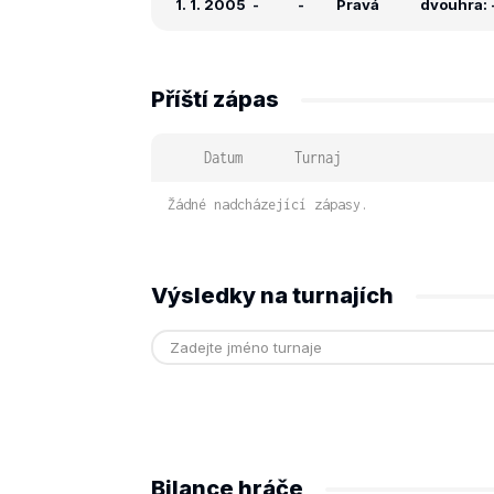
1. 1. 2005
-
-
Pravá
dvouhra: -
Příští zápas
Datum
Turnaj
Žádné nadcházející zápasy.
Výsledky na turnajích
Bilance hráče