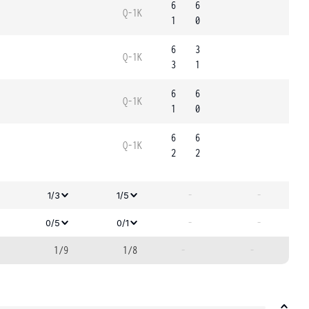
6
6
Q-1K
1
0
6
3
Q-1K
3
1
6
6
Q-1K
1
0
6
6
Q-1K
2
2
-
-
1/3
1/5
-
-
0/5
0/1
1/9
1/8
-
-