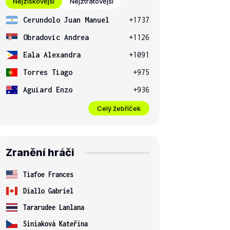
Nejziskovější
Nejztrátovější
Cerundolo Juan Manuel
+1737
Obradovic Andrea
+1126
Eala Alexandra
+1091
Torres Tiago
+975
Aguiard Enzo
+936
Celý žebříček
Zranění hráči
Tiafoe Frances
Diallo Gabriel
Tararudee Lanlana
Siniaková Kateřina