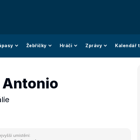
ápasy
Žebříčky
Hráči
Zprávy
Kalendář t
Antonio
álie
jvyšší umístění: