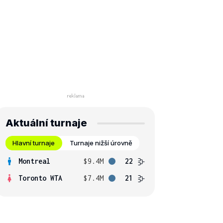
Aktuální turnaje
Hlavní turnaje
Turnaje nižší úrovně
Montreal
$9.4M
22
Toronto WTA
$7.4M
21