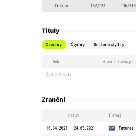
Celkem
162/134
136/110
Tituly
Dvouhry
Čtyřhry
Smíšené čtyřhry
Rok
Hlavní turnaje
Žádné tituly
Zranění
Datum
Turnaj
16.04.2021 - 24.05.2021
Futures 