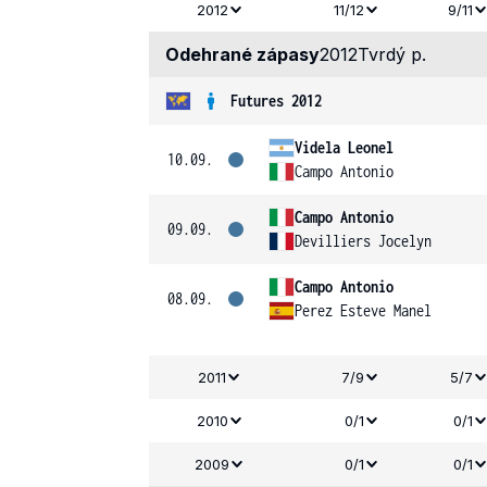
2012
11/12
9/11
Odehrané zápasy
2012
Tvrdý p.
Futures 2012
Videla Leonel
10.09.
Campo Antonio
Campo Antonio
09.09.
Devilliers Jocelyn
Campo Antonio
08.09.
Perez Esteve Manel
2011
7/9
5/7
2010
0/1
0/1
2009
0/1
0/1