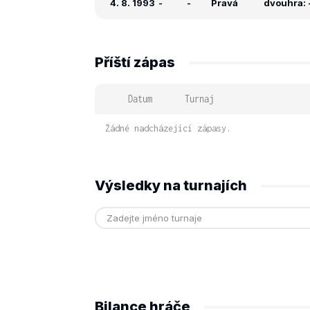
4. 8. 1993
-
-
Pravá
dvouhra: -
Příští zápas
Datum
Turnaj
Žádné nadcházející zápasy.
Výsledky na turnajích
Bilance hráče