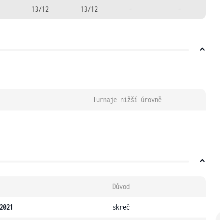
13/12
13/12
-
-
Turnaje nižší úrovně
Důvod
2021
skreč