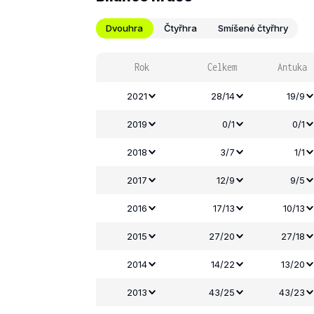
Dvouhra
Čtyřhra
Smíšené čtyřhry
Rok
Celkem
Antuka
2021
28/14
19/9
2019
0/1
0/1
2018
3/7
1/1
2017
12/9
9/5
2016
17/13
10/13
2015
27/20
27/18
2014
14/22
13/20
2013
43/25
43/23