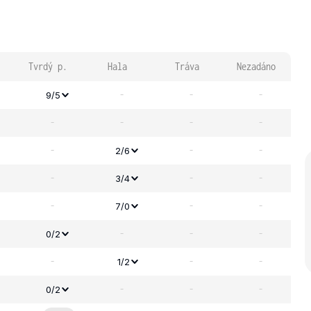
Tvrdý p.
Hala
Tráva
Nezadáno
-
-
-
9/5
-
-
-
-
-
-
-
2/6
-
-
-
3/4
-
-
-
7/0
-
-
-
0/2
-
-
-
1/2
-
-
-
0/2