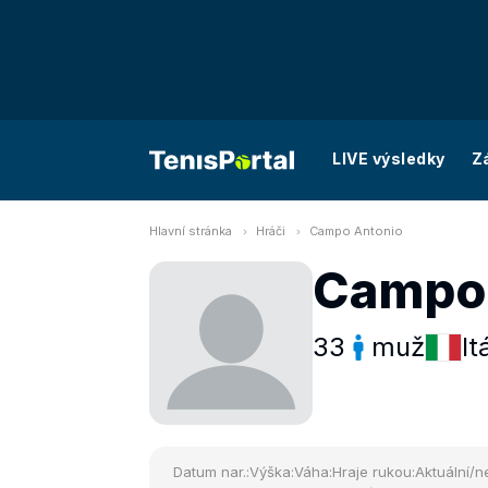
LIVE výsledky
Z
Hlavní stránka
Hráči
Campo Antonio
Campo 
33
muž
It
Datum nar.:
Výška:
Váha:
Hraje rukou:
Aktuální/ne