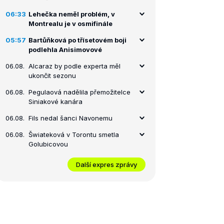
06:33
Lehečka neměl problém, v
Montrealu je v osmifinále
05:57
Bartůňková po třísetovém boji
podlehla Anisimovové
06.08.
Alcaraz by podle experta měl
ukončit sezonu
06.08.
Pegulaová nadělila přemožitelce
Siniakové kanára
06.08.
Fils nedal šanci Navonemu
06.08.
Šwiateková v Torontu smetla
Golubicovou
Další expres zprávy