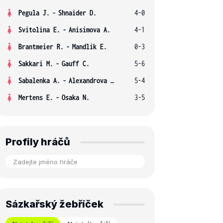
Pegula J.
-
Shnaider D.
4-0
Svitolina E.
-
Anisimova A.
4-1
Brantmeier R.
-
Mandlik E.
0-3
Sakkari M.
-
Gauff C.
5-6
Sabalenka A.
-
Alexandrova E.
5-4
Mertens E.
-
Osaka N.
3-5
Profily hráčů
Sázkařský žebříček