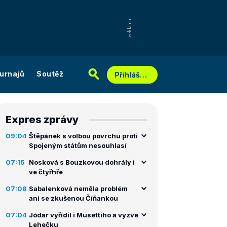
urnajů
Soutěž
Přihlášení
Expres zprávy
09:04
Štěpánek s volbou povrchu proti
Spojeným státům nesouhlasí
07:15
Nosková s Bouzkovou dohrály i
ve čtyřhře
07:08
Sabalenková neměla problém
ani se zkušenou Číňankou
07:04
Jódar vyřídil i Musettiho a vyzve
Lehečku