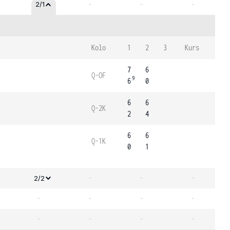
-
-
-
2/1
Kolo
1
2
3
Kurs
7
6
Q-OF
9
6
0
6
6
Q-2K
2
4
6
6
Q-1K
0
1
-
-
-
2/2
-
-
-
-
-
-
-
-