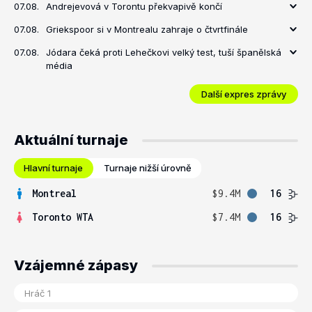
07.08.
Andrejevová v Torontu překvapivě končí
07.08.
Griekspoor si v Montrealu zahraje o čtvrtfinále
07.08.
Jódara čeká proti Lehečkovi velký test, tuší španělská
média
Další expres zprávy
Aktuální turnaje
Hlavní turnaje
Turnaje nižší úrovně
Montreal
$9.4M
16
Toronto WTA
$7.4M
16
Vzájemné zápasy