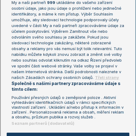
My a naši partneři
999
ukládáme do vašeho zařízení
Žebříček ATP (muži)
Australian Open
osobní údaje, jako jsou údaje o prohlížení nebo jedinečné
Žebříček WTA (ženy)
French Open
identifikátory, a máme k nim přístup. Výběr Souhlasím
umožňuje, aby sledovací technologie podporovaly účely
Sázkařský žebříček
Wimbledon
uvedené v části My a naši partneři zpracováváme údaje za
US Open
účelem poskytování. Výběrem Zamítnout vše nebo
odvoláním svého souhlasu je zakážete. Pokud jsou
Turnaj mistrů
sledovací technologie zakázány, některé zobrazené
Turnaj mistryň
obsahy a reklamy pro vás nemusí být tolik relevantní. Tuto
Aktualní trendy
nabídku můžete kdykoli znovu zobrazit a změnit své volby
nebo souhlas odvolat kliknutím na odkaz Řízení předvoleb
ve spodní části webové stránky. Vaše volby se projeví v
Fotbalové přestupy
našem Internetová stránka. Další podrobnosti naleznete v
Livesport Daily
našich Zásadách ochrany osobních údajů.
Třetí strany
Společně s našimi partnery zpracováváme údaje s
LS Prague Open
tímto cílem:
Používání přesných údajů o zeměpisné poloze . Aktivní
vyhledávání identifikačních údajů v rámci specifických
vlastností zařízení . Ukládání a/nebo přístup k informacím v
Podmínky užití
Nastavení soukromí
zařízení . Personalizovaná reklama a obsah, měření reklam
GDPR a žurnalistika
Reklama
a obsahu, průzkum publika a rozvoj služeb .
Informace o zpracování osobních
Kontakt
Seznam partnerů (dodavatelů)
údajů
Tiráž