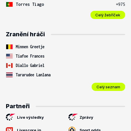
Torres Tiago
+975
Celý žebříček
Zranění hráči
Minnen Greetje
Tiafoe Frances
Diallo Gabriel
Tararudee Lanlana
Celý seznam
Partneři
Live výsledky
Zprávy
Livescore.in
Sport odds