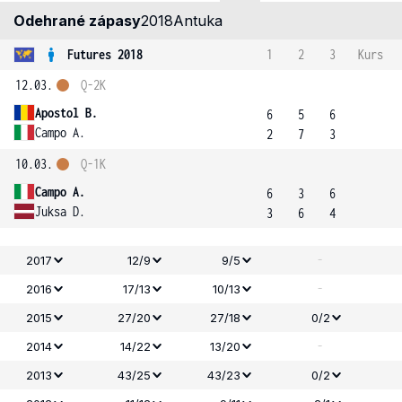
Odehrané zápasy
2018
Antuka
Futures 2018
1
2
3
Kurs
12.03.
Q-2K
Apostol B.
6
5
6
Campo A.
2
7
3
10.03.
Q-1K
Campo A.
6
3
6
Juksa D.
3
6
4
-
2017
12/9
9/5
-
2016
17/13
10/13
2015
27/20
27/18
0/2
-
2014
14/22
13/20
2013
43/25
43/23
0/2