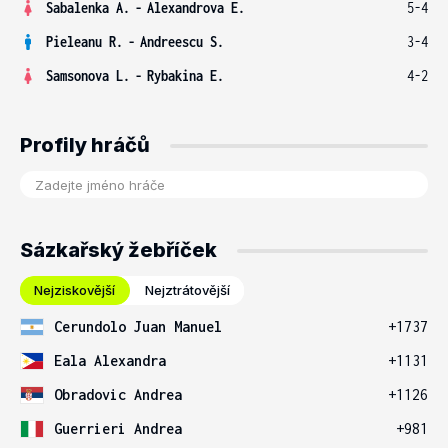
Sabalenka A.
-
Alexandrova E.
5-4
Pieleanu R.
-
Andreescu S.
3-4
Samsonova L.
-
Rybakina E.
4-2
Profily hráčů
Sázkařský žebříček
Nejziskovější
Nejztrátovější
Cerundolo Juan Manuel
+1737
Eala Alexandra
+1131
Obradovic Andrea
+1126
Guerrieri Andrea
+981