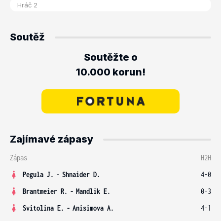
Soutěž
Soutěžte o
10.000 korun!
Zajímavé zápasy
Zápas
H2H
Pegula J.
-
Shnaider D.
4-0
Brantmeier R.
-
Mandlik E.
0-3
Svitolina E.
-
Anisimova A.
4-1