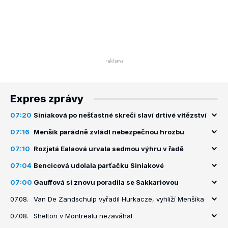
Expres zprávy
07:20
Siniaková po nešťastné skreči slaví drtivé vítězství
07:16
Menšík parádně zvládl nebezpečnou hrozbu
07:10
Rozjetá Ealaová urvala sedmou výhru v řadě
07:04
Bencicová udolala parťačku Siniakové
07:00
Gauffová si znovu poradila se Sakkariovou
07.08.
Van De Zandschulp vyřadil Hurkacze, vyhlíží Menšíka
07.08.
Shelton v Montrealu nezaváhal