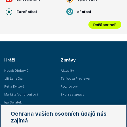
EuroFotbal
eFotbal
Další partneři
Hráči
Zprávy
Novak Djokovič
Aktuality
Jiří Lehečka
Tenisová Previews
Petra Kvitová
Rozhovory
Markéta Vondroušová
Express zprávy
Iga Swiatek
Marie Bouzková
Ochrana vašich osobních údajů nás
Žebříčky
Kalendář turnajů
zajímá