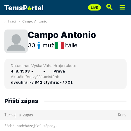
Hráči
Campo Antonio
Campo Antonio
33
muž
Itálie
Datum nar.:
Výška:
Váha:
Hraje rukou:
4. 8. 1993
-
-
Pravá
Aktuální/nejvyšší umístění:
dvouhra: - / 842.
čtyřhra: - / 701.
Příští zápas
Turnaj a zápas
Kurs
Žádné nadcházející zápasy.