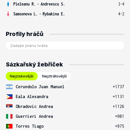
Pieleanu R.
-
Andreescu S.
3-4
Samsonova L.
-
Rybakina E.
4-2
Profily hráčů
Sázkařský žebříček
Nejziskovější
Nejztrátovější
Cerundolo Juan Manuel
+1737
Eala Alexandra
+1131
Obradovic Andrea
+1126
Guerrieri Andrea
+981
Torres Tiago
+975