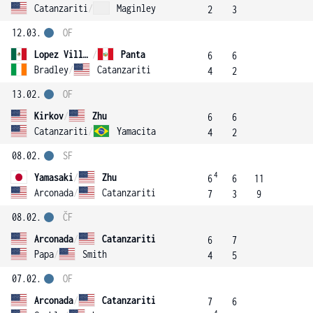
Catanzariti
/
Maginley
2
3
12.03.
OF
Lopez Villasenor
/
Panta
6
6
Bradley
/
Catanzariti
4
2
13.02.
OF
Kirkov
/
Zhu
6
6
Catanzariti
/
Yamacita
4
2
08.02.
SF
4
Yamasaki
/
Zhu
6
6
11
Arconada
/
Catanzariti
7
3
9
08.02.
ČF
Arconada
/
Catanzariti
6
7
Papa
/
Smith
4
5
07.02.
OF
Arconada
/
Catanzariti
7
6