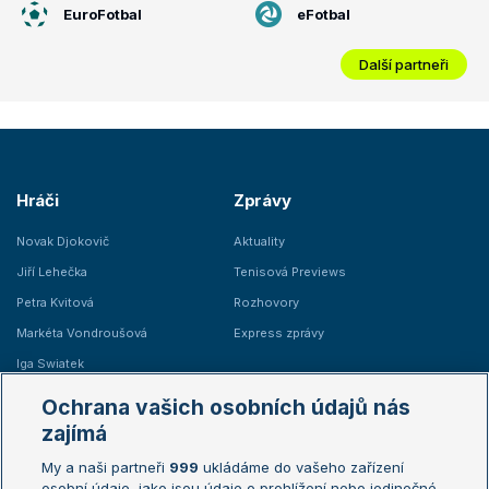
EuroFotbal
eFotbal
Další partneři
Hráči
Zprávy
Novak Djokovič
Aktuality
Jiří Lehečka
Tenisová Previews
Petra Kvitová
Rozhovory
Markéta Vondroušová
Express zprávy
Iga Swiatek
Marie Bouzková
Ochrana vašich osobních údajů nás
Žebříčky
Kalendář turnajů
zajímá
My a naši partneři
999
ukládáme do vašeho zařízení
Žebříček ATP (muži)
Australian Open
osobní údaje, jako jsou údaje o prohlížení nebo jedinečné