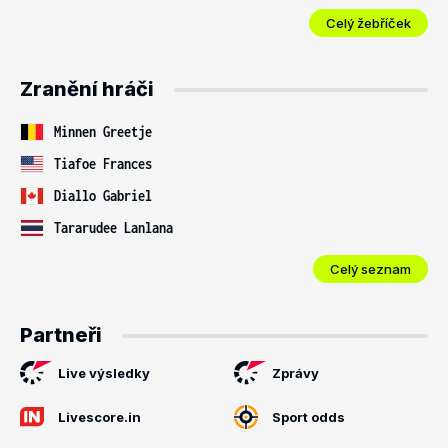
Celý žebříček
Zranění hráči
Minnen Greetje
Tiafoe Frances
Diallo Gabriel
Tararudee Lanlana
Celý seznam
Partneři
Live výsledky
Zprávy
Livescore.in
Sport odds