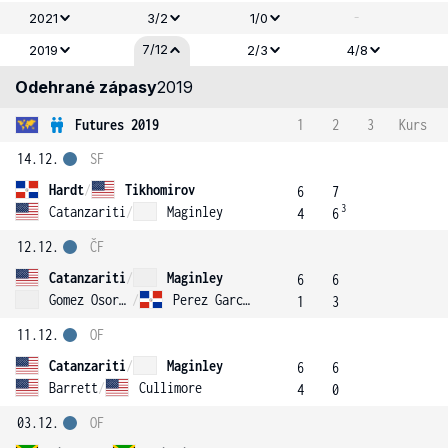
-
2021
3/2
1/0
7/12
2019
2/3
4/8
Odehrané zápasy
2019
Futures 2019
1
2
3
Kurs
14.12.
SF
Hardt
/
Tikhomirov
6
7
3
Catanzariti
/
Maginley
4
6
12.12.
ČF
Catanzariti
/
Maginley
6
6
Gomez Osorio
/
Perez Garcia
1
3
11.12.
OF
Catanzariti
/
Maginley
6
6
Barrett
/
Cullimore
4
0
03.12.
OF