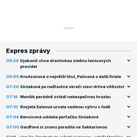
Expres zprávy
09:26
Djokovič chce drastickou změnu tenisových
pravidel
09:00
Knutsonová o největší titul, Palicová o další finále
07:20
Siniaková po nešťastné skreči slaví drtivé vítězství
07:16
Menšík parádně zvládl nebezpečnou hrozbu
07:10
Rozjetá Ealaová urvala sedmou výhru v řadě
07:04
Bencicová udolala parťačku Siniakové
07:00
Gauffová si znovu poradila se Sakkariovou