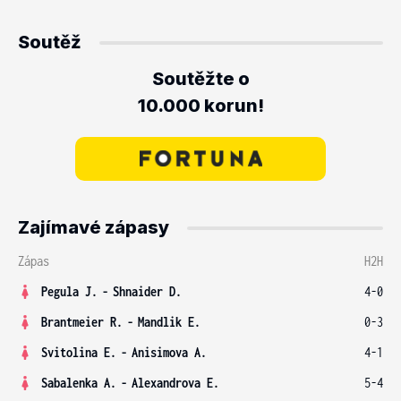
Soutěž
Soutěžte o
10.000 korun!
Zajímavé zápasy
Zápas
H2H
Pegula J.
-
Shnaider D.
4-0
Brantmeier R.
-
Mandlik E.
0-3
Svitolina E.
-
Anisimova A.
4-1
Sabalenka A.
-
Alexandrova E.
5-4