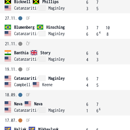
Bicknell
/
Phillips
6
7
Catanzariti
/
Maginley
3
5
27.11.
OF
Blumenberg
/
Hinsching
3
7
10
4
Catanzariti
/
Maginley
6
6
8
21.11.
ČF
Banthia
/
Story
6
6
Catanzariti
/
Maginley
4
3
19.11.
OF
Catanzariti
/
Maginley
6
7
Campbell
/
Keene
4
5
18.09.
OF
Nava
/
Nava
6
7
6
Catanzariti
/
Maginley
1
6
17.07.
OF
Haliak
/
Mikhaylyuk
6
6