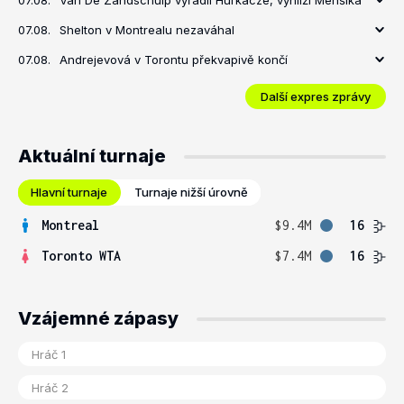
07.08.
Van De Zandschulp vyřadil Hurkacze, vyhlíží Menšíka
07.08.
Shelton v Montrealu nezaváhal
07.08.
Andrejevová v Torontu překvapivě končí
Další expres zprávy
Aktuální turnaje
Hlavní turnaje
Turnaje nižší úrovně
Montreal
$9.4M
16
Toronto WTA
$7.4M
16
Vzájemné zápasy