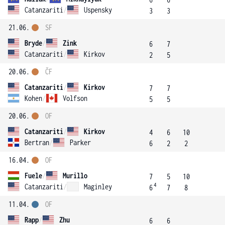
Catanzariti
/
Uspensky
3
3
21.06.
SF
Bryde
/
Zink
6
7
Catanzariti
/
Kirkov
2
5
20.06.
ČF
Catanzariti
/
Kirkov
7
7
Kohen
/
Volfson
5
5
20.06.
OF
Catanzariti
/
Kirkov
4
6
10
Bertran
/
Parker
6
2
2
16.04.
OF
Fuele
/
Murillo
7
5
10
4
Catanzariti
/
Maginley
6
7
8
11.04.
OF
Rapp
/
Zhu
6
6