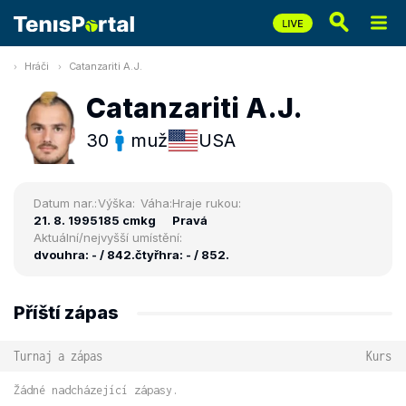
Hráči
Catanzariti A.J.
Catanzariti A.J.
30
muž
USA
Datum nar.:
Výška:
Váha:
Hraje rukou:
21. 8. 1995
185 cm
kg
Pravá
Aktuální/nejvyšší umístění:
dvouhra: - / 842.
čtyřhra: - / 852.
Příští zápas
Turnaj a zápas
Kurs
Žádné nadcházející zápasy.