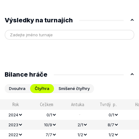
Výsledky na turnajích
Bilance hráče
Dvouhra
Čtyřhra
Smíšené čtyřhry
Rok
Celkem
Antuka
Tvrdý p.
H
-
2024
0/1
0/1
2023
10/9
2/1
8/7
2022
7/7
1/2
1/2