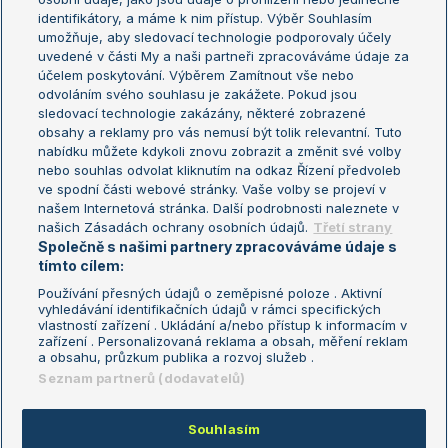
Žebříček WTA (ženy)
French Open
identifikátory, a máme k nim přístup. Výběr Souhlasím
umožňuje, aby sledovací technologie podporovaly účely
Sázkařský žebříček
Wimbledon
uvedené v části My a naši partneři zpracováváme údaje za
US Open
účelem poskytování. Výběrem Zamítnout vše nebo
odvoláním svého souhlasu je zakážete. Pokud jsou
Turnaj mistrů
sledovací technologie zakázány, některé zobrazené
Turnaj mistryň
obsahy a reklamy pro vás nemusí být tolik relevantní. Tuto
Aktualní trendy
nabídku můžete kdykoli znovu zobrazit a změnit své volby
nebo souhlas odvolat kliknutím na odkaz Řízení předvoleb
ve spodní části webové stránky. Vaše volby se projeví v
Fotbalové přestupy
našem Internetová stránka. Další podrobnosti naleznete v
Livesport Daily
našich Zásadách ochrany osobních údajů.
Třetí strany
Společně s našimi partnery zpracováváme údaje s
LS Prague Open
tímto cílem:
Používání přesných údajů o zeměpisné poloze . Aktivní
vyhledávání identifikačních údajů v rámci specifických
vlastností zařízení . Ukládání a/nebo přístup k informacím v
Podmínky užití
Nastavení soukromí
zařízení . Personalizovaná reklama a obsah, měření reklam
GDPR a žurnalistika
Reklama
a obsahu, průzkum publika a rozvoj služeb .
Informace o zpracování osobních
Kontakt
Seznam partnerů (dodavatelů)
údajů
Tiráž
Souhlasím