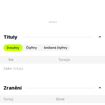
Tituly
Dvouhry
Čtyřhry
Smíšené čtyřhry
Rok
Turnaje
Žádné tituly
Zranění
Turnaj
Důvod