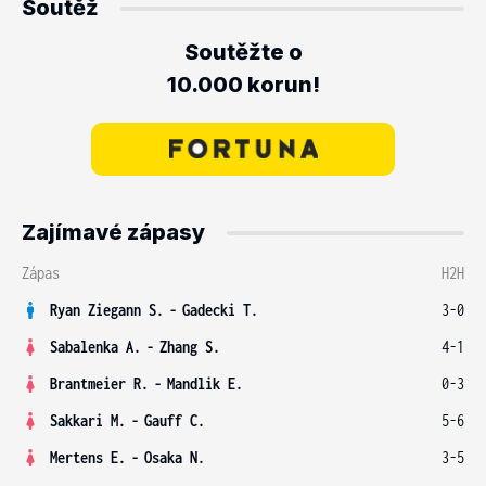
Soutěž
Soutěžte o
10.000 korun!
Zajímavé zápasy
Zápas
H2H
Ryan Ziegann S.
-
Gadecki T.
3-0
Sabalenka A.
-
Zhang S.
4-1
Brantmeier R.
-
Mandlik E.
0-3
Sakkari M.
-
Gauff C.
5-6
Mertens E.
-
Osaka N.
3-5