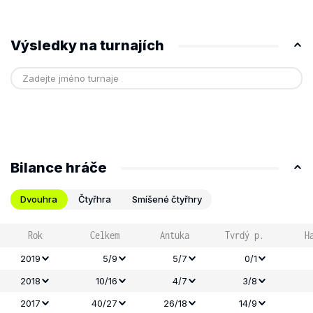
Výsledky na turnajích
Bilance hráče
Dvouhra
Čtyřhra
Smíšené čtyřhry
Rok
Celkem
Antuka
Tvrdý p.
H
2019
5/9
5/7
0/1
2018
10/16
4/7
3/8
2017
40/27
26/18
14/9