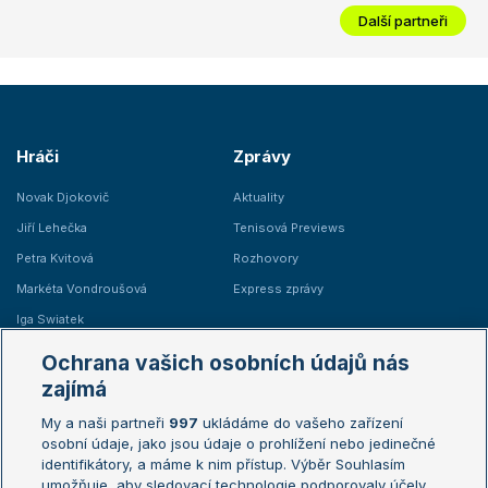
Další partneři
Hráči
Zprávy
Novak Djokovič
Aktuality
Jiří Lehečka
Tenisová Previews
Petra Kvitová
Rozhovory
Markéta Vondroušová
Express zprávy
Iga Swiatek
Marie Bouzková
Ochrana vašich osobních údajů nás
Žebříčky
Kalendář turnajů
zajímá
My a naši partneři
997
ukládáme do vašeho zařízení
Žebříček ATP (muži)
Australian Open
osobní údaje, jako jsou údaje o prohlížení nebo jedinečné
Žebříček WTA (ženy)
French Open
identifikátory, a máme k nim přístup. Výběr Souhlasím
umožňuje, aby sledovací technologie podporovaly účely
Sázkařský žebříček
Wimbledon