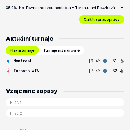
05.08.
Na Townsendovou nestačila v Torontu ani Bouzková
Další expres zprávy
Aktuální turnaje
Hlavní turnaje
Turnaje nižší úrovně
Montreal
$9.4M
31
Toronto WTA
$7.4M
32
Vzájemné zápasy