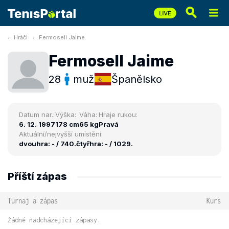
Hráči
Fermosell Jaime
Fermosell Jaime
28
muž
Španělsko
Datum nar.:
Výška:
Váha:
Hraje rukou:
6. 12. 1997
178 cm
65 kg
Pravá
Aktuální/nejvyšší umístění:
dvouhra: - / 740.
čtyřhra: - / 1029.
Příští zápas
Turnaj a zápas
Kurs
Žádné nadcházející zápasy.