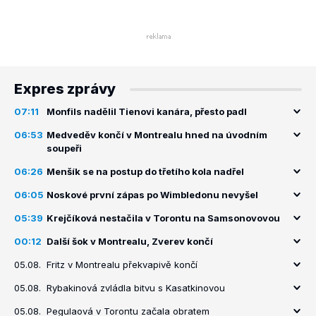
Expres zprávy
07:11
Monfils nadělil Tienovi kanára, přesto padl
06:53
Medveděv končí v Montrealu hned na úvodním
soupeři
06:26
Menšík se na postup do třetího kola nadřel
06:05
Noskové první zápas po Wimbledonu nevyšel
05:39
Krejčíková nestačila v Torontu na Samsonovovou
00:12
Další šok v Montrealu, Zverev končí
05.08.
Fritz v Montrealu překvapivě končí
05.08.
Rybakinová zvládla bitvu s Kasatkinovou
05.08.
Pegulaová v Torontu začala obratem