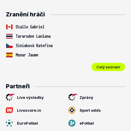
Zranění hráči
Diallo Gabriel
Tararudee Lanlana
Siniaková Kateřina
Munar Jaume
Celý seznam
Partneři
Live výsledky
Zprávy
Livescore.in
Sport odds
EuroFotbal
eFotbal