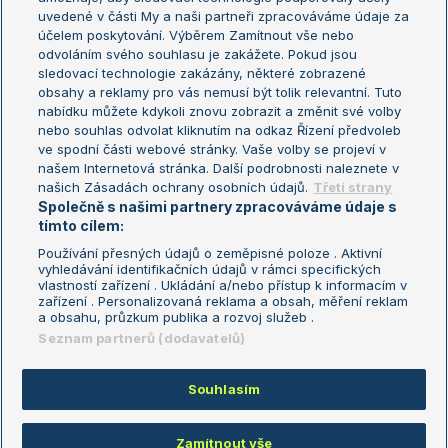
uvedené v části My a naši partneři zpracováváme údaje za
US Open
účelem poskytování. Výběrem Zamítnout vše nebo
odvoláním svého souhlasu je zakážete. Pokud jsou
Turnaj mistrů
sledovací technologie zakázány, některé zobrazené
Turnaj mistryň
obsahy a reklamy pro vás nemusí být tolik relevantní. Tuto
Aktualní trendy
nabídku můžete kdykoli znovu zobrazit a změnit své volby
nebo souhlas odvolat kliknutím na odkaz Řízení předvoleb
ve spodní části webové stránky. Vaše volby se projeví v
Fotbalové přestupy
našem Internetová stránka. Další podrobnosti naleznete v
Livesport Daily
našich Zásadách ochrany osobních údajů.
Třetí strany
Společně s našimi partnery zpracováváme údaje s
LS Prague Open
tímto cílem:
Používání přesných údajů o zeměpisné poloze . Aktivní
vyhledávání identifikačních údajů v rámci specifických
vlastností zařízení . Ukládání a/nebo přístup k informacím v
Podmínky užití
Nastavení soukromí
zařízení . Personalizovaná reklama a obsah, měření reklam
GDPR a žurnalistika
Reklama
a obsahu, průzkum publika a rozvoj služeb .
Informace o zpracování osobních
Kontakt
Seznam partnerů (dodavatelů)
údajů
Tiráž
Souhlasím
Copyright © 2008-2026 TenisPortal.cz. Využíváme zpravodajství ČTK.
Zamítnout vše