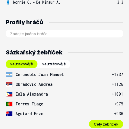
Norrie C.
-
De Minaur A.
3-3
Profily hráčů
Sázkařský žebříček
Nejziskovější
Nejztrátovější
Cerundolo Juan Manuel
+1737
Obradovic Andrea
+1126
Eala Alexandra
+1091
Torres Tiago
+975
Aguiard Enzo
+936
Celý žebříček