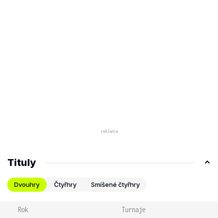
Tituly
Dvouhry
Čtyřhry
Smíšené čtyřhry
Rok
Turnaje