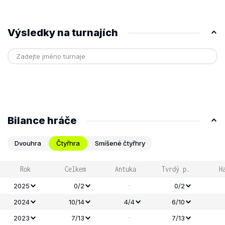
Výsledky na turnajích
Bilance hráče
Dvouhra
Čtyřhra
Smíšené čtyřhry
Rok
Celkem
Antuka
Tvrdý p.
H
-
2025
0/2
0/2
2024
10/14
4/4
6/10
-
2023
7/13
7/13