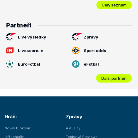
Celý seznam
Partneři
Live výsledky
Zprávy
Livescore.in
Sport odds
EuroFotbal
eFotbal
Další partneři
Hráči
Zprávy
Novak Djokovič
Aktuality
Jiří Lehečka
Tenisová Previews