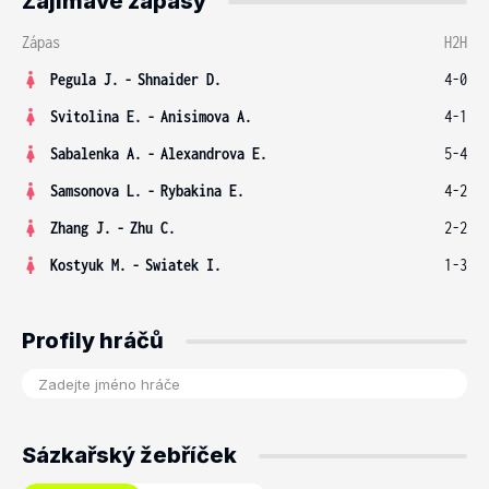
Zajímavé zápasy
Zápas
H2H
Pegula J.
-
Shnaider D.
4-0
Svitolina E.
-
Anisimova A.
4-1
Sabalenka A.
-
Alexandrova E.
5-4
Samsonova L.
-
Rybakina E.
4-2
Zhang J.
-
Zhu C.
2-2
Kostyuk M.
-
Swiatek I.
1-3
Profily hráčů
Sázkařský žebříček