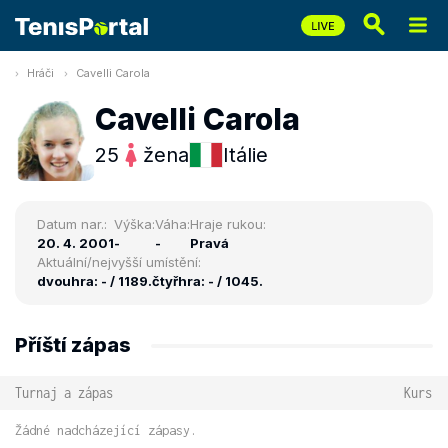
Hráči
Cavelli Carola
Cavelli Carola
25
žena
Itálie
Datum nar.:
Výška:
Váha:
Hraje rukou:
20. 4. 2001
-
-
Pravá
Aktuální/nejvyšší umístění:
dvouhra: - / 1189.
čtyřhra: - / 1045.
Příští zápas
Turnaj a zápas
Kurs
Žádné nadcházející zápasy.