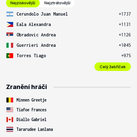
Nejziskovější
Nejztrátovější
Cerundolo Juan Manuel
+1737
Eala Alexandra
+1131
Obradovic Andrea
+1126
Guerrieri Andrea
+1045
Torres Tiago
+975
Celý žebříček
Zranění hráči
Minnen Greetje
Tiafoe Frances
Diallo Gabriel
Tararudee Lanlana