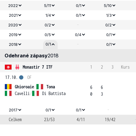
2022
5/11
0/1
5/10
2021
1/4
0/1
1/3
-
2020
0/2
0/2
2019
0/5
0/4
0/1
-
0/1
2018
0/1
Odehrané zápasy
2018
Monastir 7 ITF
1
2
3
Kurs
17.10.
OF
Ghioroaie
/
Tona
6
6
Cavelli
/
Di Battista
0
3
-
2017
0/1
0/1
Celkem
23/53
4/11
19/42