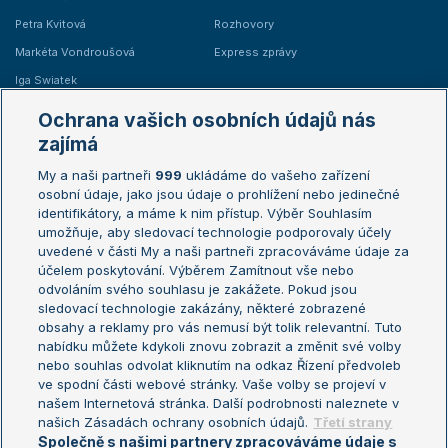
Petra Kvitová
Rozhovory
Markéta Vondroušová
Express zprávy
Iga Swiatek
Marie Bouzková
Ochrana vašich osobních údajů nás
Žebříčky
Kalendář turnajů
zajímá
My a naši partneři
999
ukládáme do vašeho zařízení
Žebříček ATP (muži)
Australian Open
osobní údaje, jako jsou údaje o prohlížení nebo jedinečné
Žebříček WTA (ženy)
French Open
identifikátory, a máme k nim přístup. Výběr Souhlasím
umožňuje, aby sledovací technologie podporovaly účely
Sázkařský žebříček
Wimbledon
uvedené v části My a naši partneři zpracováváme údaje za
US Open
účelem poskytování. Výběrem Zamítnout vše nebo
odvoláním svého souhlasu je zakážete. Pokud jsou
Turnaj mistrů
sledovací technologie zakázány, některé zobrazené
Turnaj mistryň
obsahy a reklamy pro vás nemusí být tolik relevantní. Tuto
Aktualní trendy
nabídku můžete kdykoli znovu zobrazit a změnit své volby
nebo souhlas odvolat kliknutím na odkaz Řízení předvoleb
ve spodní části webové stránky. Vaše volby se projeví v
Fotbalové přestupy
našem Internetová stránka. Další podrobnosti naleznete v
Livesport Daily
našich Zásadách ochrany osobních údajů.
Třetí strany
Společně s našimi partnery zpracováváme údaje s
LS Prague Open