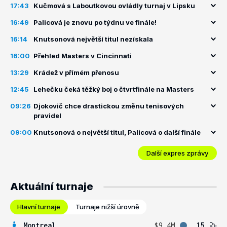
17:43
Kučmová s Laboutkovou ovládly turnaj v Lipsku
16:49
Palicová je znovu po týdnu ve finále!
16:14
Knutsonová největší titul nezískala
16:00
Přehled Masters v Cincinnati
13:29
Krádež v přímém přenosu
12:45
Lehečku čeká těžký boj o čtvrtfinále na Masters
09:26
Djokovič chce drastickou změnu tenisových
pravidel
09:00
Knutsonová o největší titul, Palicová o další finále
Další expres zprávy
Aktuální turnaje
Hlavní turnaje
Turnaje nižší úrovně
Montreal
$9.4M
15