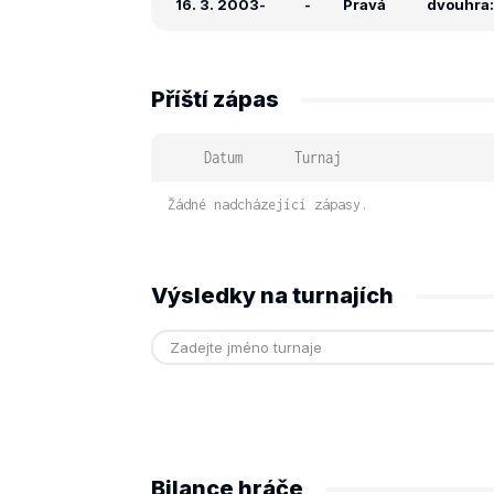
16. 3. 2003
-
-
Pravá
dvouhra: 
Příští zápas
Datum
Turnaj
Žádné nadcházející zápasy.
Výsledky na turnajích
Bilance hráče