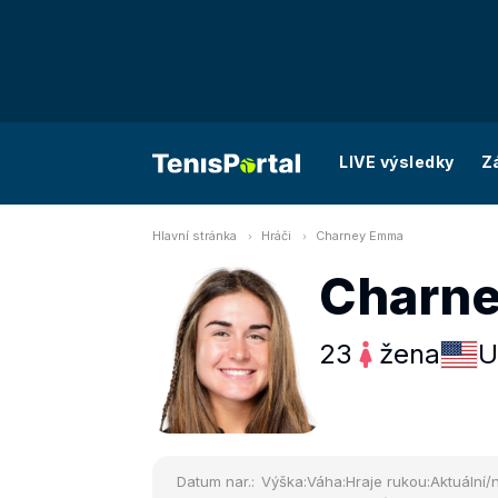
LIVE výsledky
Z
Hlavní stránka
Hráči
Charney Emma
Charn
23
žena
U
Datum nar.:
Výška:
Váha:
Hraje rukou:
Aktuální/n