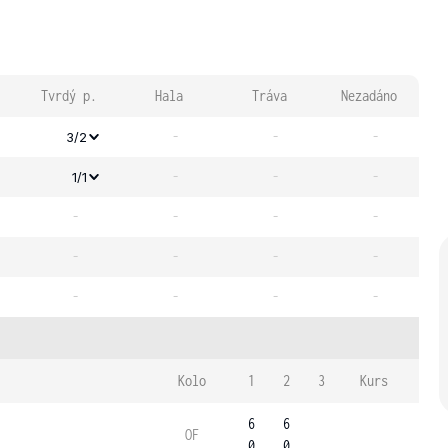
Tvrdý p.
Hala
Tráva
Nezadáno
-
-
-
3/2
-
-
-
1/1
-
-
-
-
-
-
-
-
-
-
-
-
Kolo
1
2
3
Kurs
6
6
OF
0
0