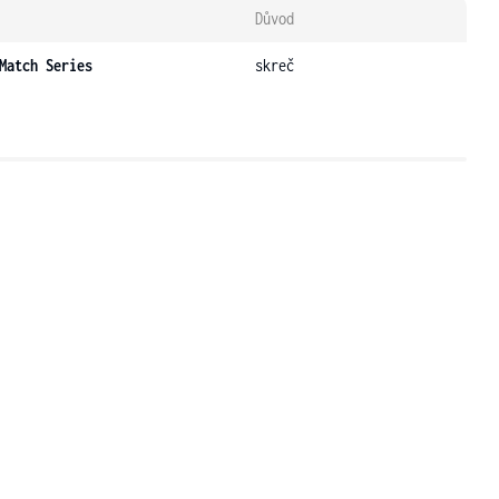
Důvod
Match Series
skreč