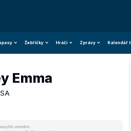
ápasy
Žebříčky
Hráči
Zprávy
Kalendář t
ey Emma
SA
ejvyšší umístění: