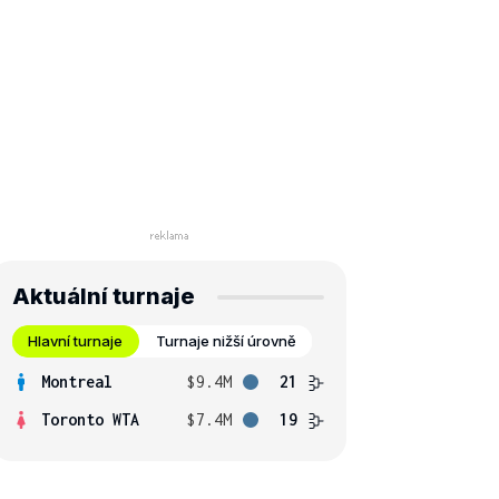
Aktuální turnaje
Hlavní turnaje
Turnaje nižší úrovně
Montreal
$9.4M
21
Toronto WTA
$7.4M
19