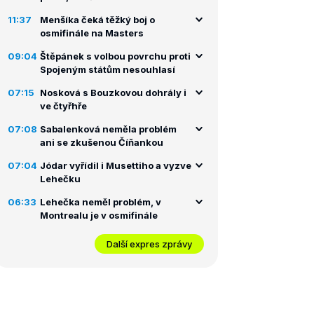
11:37
Menšíka čeká těžký boj o
osmifinále na Masters
09:04
Štěpánek s volbou povrchu proti
Spojeným státům nesouhlasí
07:15
Nosková s Bouzkovou dohrály i
ve čtyřhře
07:08
Sabalenková neměla problém
ani se zkušenou Číňankou
07:04
Jódar vyřídil i Musettiho a vyzve
Lehečku
06:33
Lehečka neměl problém, v
Montrealu je v osmifinále
Další expres zprávy