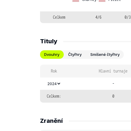
Celkem
4/6
0/3
Tituly
Dvouhry
Čtyřhry
Smíšené čtyřhry
Rok
Hlavní turnaje
-
2024
Celkem:
0
Zranění