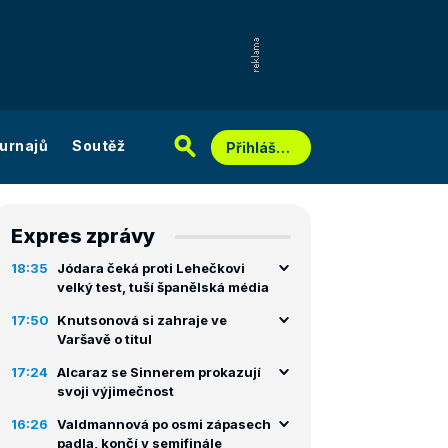
urnajů
Soutěž
Přihlášení
Expres zprávy
18:35
Jódara čeká proti Lehečkovi
velký test, tuší španělská média
17:50
Knutsonová si zahraje ve
Varšavě o titul
17:24
Alcaraz se Sinnerem prokazují
svoji výjimečnost
16:26
Valdmannová po osmi zápasech
padla, končí v semifinále