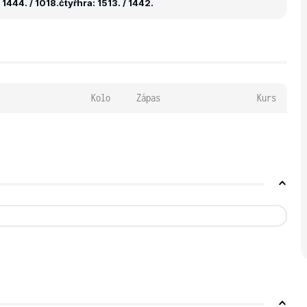
1444. / 1018.
čtyřhra: 1513. / 1442.
Kolo
Zápas
Kurs