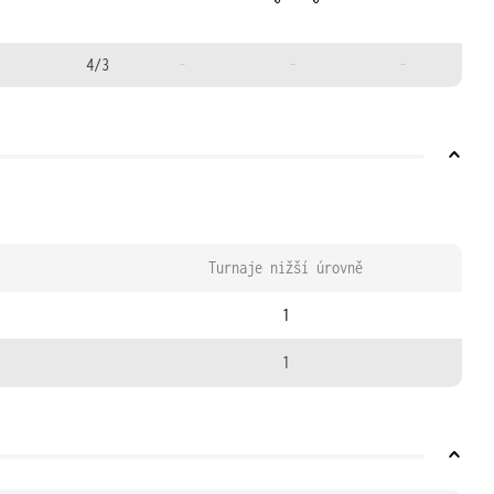
4/3
-
-
-
Turnaje nižší úrovně
1
1