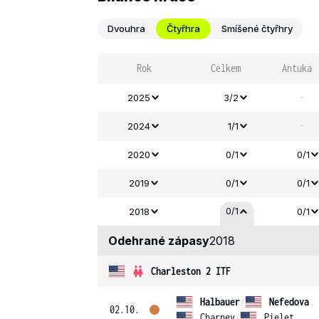
Dvouhra
Čtyřhra
Smíšené čtyřhry
Rok
Celkem
Antuka
-
2025
3/2
-
2024
1/1
2020
0/1
0/1
2019
0/1
0/1
0/1
2018
0/1
Odehrané zápasy
2018
Charleston 2 ITF
Halbauer
/
Nefedova
02.10.
Charney
/
Pielet