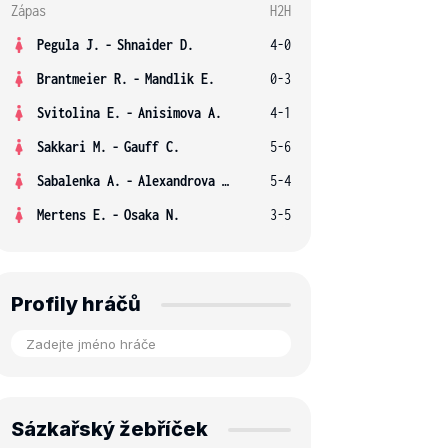
Zápas
H2H
Pegula J.
-
Shnaider D.
4-0
Brantmeier R.
-
Mandlik E.
0-3
Svitolina E.
-
Anisimova A.
4-1
Sakkari M.
-
Gauff C.
5-6
Sabalenka A.
-
Alexandrova E.
5-4
Mertens E.
-
Osaka N.
3-5
Profily hráčů
Sázkařský žebříček