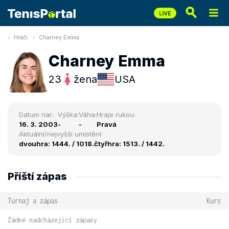
Hráči
Charney Emma
Charney Emma
23
žena
USA
Datum nar.:
Výška:
Váha:
Hraje rukou:
16. 3. 2003
-
-
Pravá
Aktuální/nejvyšší umístění:
dvouhra: 1444. / 1018.
čtyřhra: 1513. / 1442.
Příští zápas
Turnaj a zápas
Kurs
Žádné nadcházející zápasy.