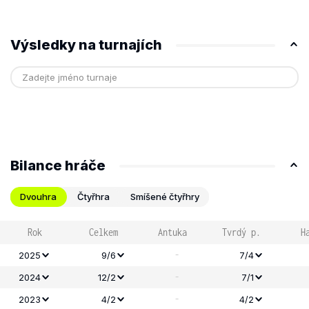
Výsledky na turnajích
Bilance hráče
Dvouhra
Čtyřhra
Smíšené čtyřhry
Rok
Celkem
Antuka
Tvrdý p.
H
-
2025
9/6
7/4
-
2024
12/2
7/1
-
2023
4/2
4/2