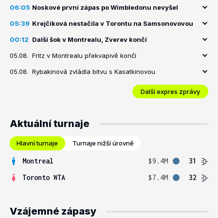
06:05
Noskové první zápas po Wimbledonu nevyšel
05:39
Krejčíková nestačila v Torontu na Samsonovovou
00:12
Další šok v Montrealu, Zverev končí
05.08.
Fritz v Montrealu překvapivě končí
05.08.
Rybakinová zvládla bitvu s Kasatkinovou
Další expres zprávy
Aktuální turnaje
Hlavní turnaje
Turnaje nižší úrovně
Montreal
$9.4M
31
Toronto WTA
$7.4M
32
Vzájemné zápasy