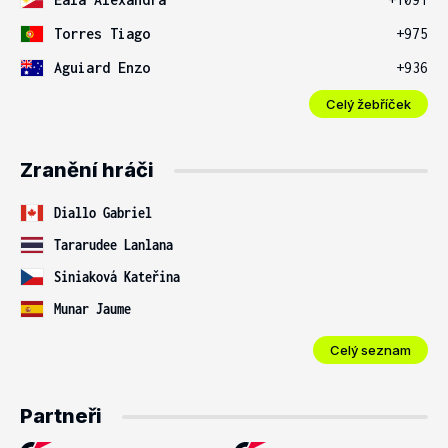
Torres Tiago
+975
Aguiard Enzo
+936
Celý žebříček
Zranění hráči
Diallo Gabriel
Tararudee Lanlana
Siniaková Kateřina
Munar Jaume
Celý seznam
Partneři