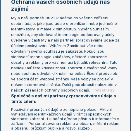
Ochrana vašich osobních údajů nás
Žebříčky
Kalendář turnajů
zajímá
My a naši partneři
997
ukládáme do vašeho zařízení
Žebříček ATP (muži)
Australian Open
osobní údaje, jako jsou údaje o prohlížení nebo jedinečné
Žebříček WTA (ženy)
French Open
identifikátory, a máme k nim přístup. Výběr Souhlasím
umožňuje, aby sledovací technologie podporovaly účely
Sázkařský žebříček
Wimbledon
uvedené v části My a naši partneři zpracováváme údaje za
US Open
účelem poskytování. Výběrem Zamítnout vše nebo
odvoláním svého souhlasu je zakážete. Pokud jsou
Turnaj mistrů
sledovací technologie zakázány, některé zobrazené
Turnaj mistryň
obsahy a reklamy pro vás nemusí být tolik relevantní. Tuto
Aktualní trendy
nabídku můžete kdykoli znovu zobrazit a změnit své volby
nebo souhlas odvolat kliknutím na odkaz Řízení předvoleb
ve spodní části webové stránky. Vaše volby se projeví v
Fotbalové přestupy
našem Internetová stránka. Další podrobnosti naleznete v
Livesport Daily
našich Zásadách ochrany osobních údajů.
Třetí strany
Společně s našimi partnery zpracováváme údaje s
LS Prague Open
tímto cílem:
Používání přesných údajů o zeměpisné poloze . Aktivní
vyhledávání identifikačních údajů v rámci specifických
vlastností zařízení . Ukládání a/nebo přístup k informacím v
Podmínky užití
Nastavení soukromí
zařízení . Personalizovaná reklama a obsah, měření reklam
GDPR a žurnalistika
Reklama
a obsahu, průzkum publika a rozvoj služeb .
Informace o zpracování osobních