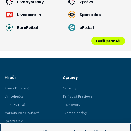
Live výsledky
Zprávy
Livescore.in
Sport odds
EuroFotbal
eFotbal
Další partneři
Hráči
Zprávy
Novak Djokovič
Aktuality
Jiří Lehečka
Tenisová Previews
Petra Kvitová
Rozhovory
Markéta Vondroušová
Express zprávy
Iga Swiatek
Marie Bouzková