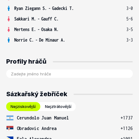
Ryan Ziegann S.
-
Gadecki T.
3-0
Sakkari M.
-
Gauff C.
5-6
Mertens E.
-
Osaka N.
3-5
Norrie C.
-
De Minaur A.
3-3
Profily hráčů
Sázkařský žebříček
Nejziskovější
Nejztrátovější
Cerundolo Juan Manuel
+1737
Obradovic Andrea
+1126
Eala Alexandra
+1091