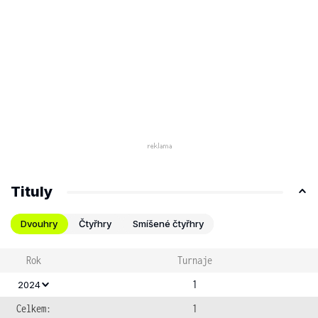
Tituly
Dvouhry
Čtyřhry
Smíšené čtyřhry
Rok
Turnaje
1
2024
Celkem:
1