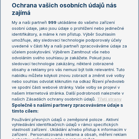
Marie Bouzková
Ochrana vašich osobních údajů nás
Žebříčky
Kalendář turnajů
zajímá
My a naši partneři
999
ukládáme do vašeho zařízení
Žebříček ATP (muži)
Australian Open
osobní údaje, jako jsou údaje o prohlížení nebo jedinečné
Žebříček WTA (ženy)
French Open
identifikátory, a máme k nim přístup. Výběr Souhlasím
umožňuje, aby sledovací technologie podporovaly účely
Sázkařský žebříček
Wimbledon
uvedené v části My a naši partneři zpracováváme údaje za
US Open
účelem poskytování. Výběrem Zamítnout vše nebo
odvoláním svého souhlasu je zakážete. Pokud jsou
Turnaj mistrů
sledovací technologie zakázány, některé zobrazené
Turnaj mistryň
obsahy a reklamy pro vás nemusí být tolik relevantní. Tuto
Aktualní trendy
nabídku můžete kdykoli znovu zobrazit a změnit své volby
nebo souhlas odvolat kliknutím na odkaz Řízení předvoleb
ve spodní části webové stránky. Vaše volby se projeví v
Fotbalové přestupy
našem Internetová stránka. Další podrobnosti naleznete v
Livesport Daily
našich Zásadách ochrany osobních údajů.
Třetí strany
Společně s našimi partnery zpracováváme údaje s
LS Prague Open
tímto cílem:
Používání přesných údajů o zeměpisné poloze . Aktivní
vyhledávání identifikačních údajů v rámci specifických
vlastností zařízení . Ukládání a/nebo přístup k informacím v
Podmínky užití
Nastavení soukromí
zařízení . Personalizovaná reklama a obsah, měření reklam
GDPR a žurnalistika
Reklama