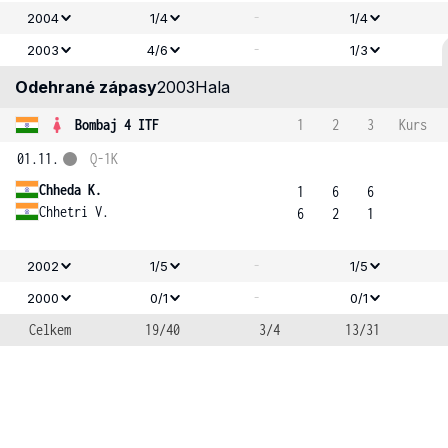
-
2004
1/4
1/4
-
2003
4/6
1/3
Odehrané zápasy
2003
Hala
Bombaj 4 ITF
1
2
3
Kurs
01.11.
Q-1K
Chheda K.
1
6
6
Chhetri V.
6
2
1
-
2002
1/5
1/5
-
2000
0/1
0/1
Celkem
19/40
3/4
13/31