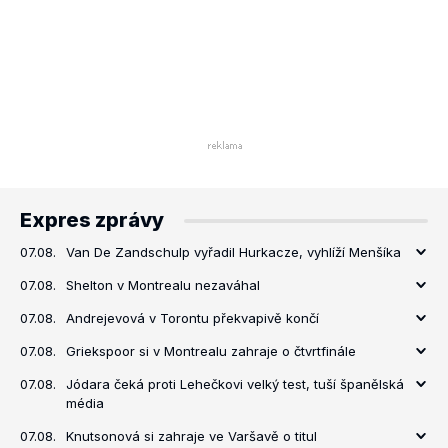
Expres zprávy
07.08.
Van De Zandschulp vyřadil Hurkacze, vyhlíží Menšíka
07.08.
Shelton v Montrealu nezaváhal
07.08.
Andrejevová v Torontu překvapivě končí
07.08.
Griekspoor si v Montrealu zahraje o čtvrtfinále
07.08.
Jódara čeká proti Lehečkovi velký test, tuší španělská
média
07.08.
Knutsonová si zahraje ve Varšavě o titul