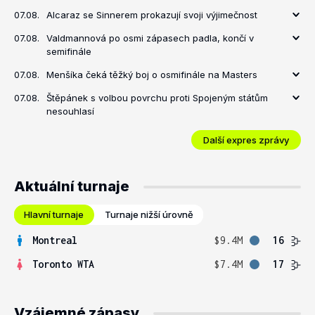
07.08.
Alcaraz se Sinnerem prokazují svoji výjimečnost
07.08.
Valdmannová po osmi zápasech padla, končí v
semifinále
07.08.
Menšíka čeká těžký boj o osmifinále na Masters
07.08.
Štěpánek s volbou povrchu proti Spojeným státům
nesouhlasí
Další expres zprávy
Aktuální turnaje
Hlavní turnaje
Turnaje nižší úrovně
Montreal
$9.4M
16
Toronto WTA
$7.4M
17
Vzájemné zápasy