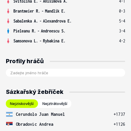
Svitolina E.
-
Anisimova A.
4-1
Brantmeier R.
-
Mandlik E.
0-3
Sabalenka A.
-
Alexandrova E.
5-4
Pieleanu R.
-
Andreescu S.
3-4
Samsonova L.
-
Rybakina E.
4-2
Profily hráčů
Sázkařský žebříček
Nejziskovější
Nejztrátovější
Cerundolo Juan Manuel
+1737
Obradovic Andrea
+1126