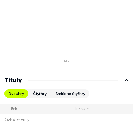
Tituly
Dvouhry
Čtyřhry
Smíšené čtyřhry
Rok
Turnaje
Žádné tituly