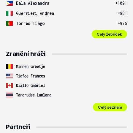
Eala Alexandra
+1091
Guerrieri Andrea
+981
Torres Tiago
+975
Celý žebříček
Zranění hráči
Minnen Greetje
Tiafoe Frances
Diallo Gabriel
Tararudee Lanlana
Celý seznam
Partneři