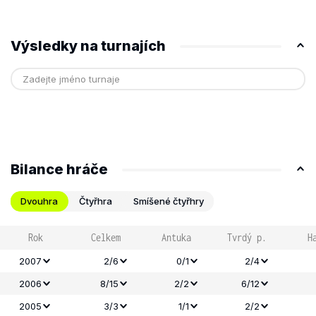
Výsledky na turnajích
Bilance hráče
Dvouhra
Čtyřhra
Smíšené čtyřhry
Rok
Celkem
Antuka
Tvrdý p.
H
2007
2/6
0/1
2/4
2006
8/15
2/2
6/12
2005
3/3
1/1
2/2