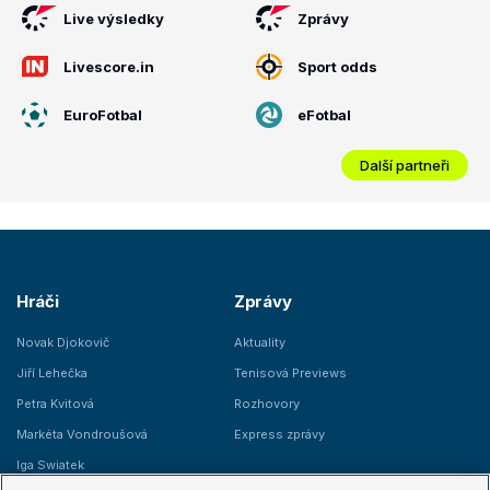
Live výsledky
Zprávy
Livescore.in
Sport odds
EuroFotbal
eFotbal
Další partneři
Hráči
Zprávy
Novak Djokovič
Aktuality
Jiří Lehečka
Tenisová Previews
Petra Kvitová
Rozhovory
Markéta Vondroušová
Express zprávy
Iga Swiatek