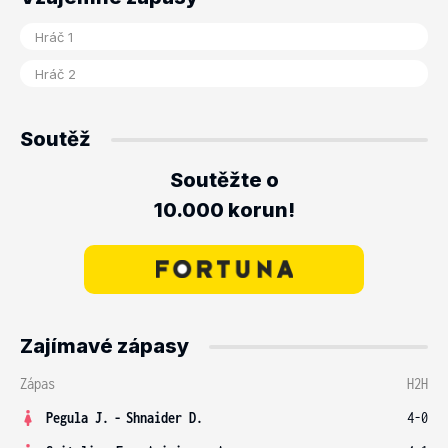
Soutěž
Soutěžte o
10.000 korun!
Zajímavé zápasy
Zápas
H2H
Pegula J.
-
Shnaider D.
4-0