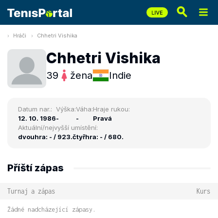
Hráči
Chhetri Vishika
Chhetri Vishika
39
žena
Indie
Datum nar.:
Výška:
Váha:
Hraje rukou:
12. 10. 1986
-
-
Pravá
Aktuální/nejvyšší umístění:
dvouhra: - / 923.
čtyřhra: - / 680.
Příští zápas
Turnaj a zápas
Kurs
Žádné nadcházející zápasy.