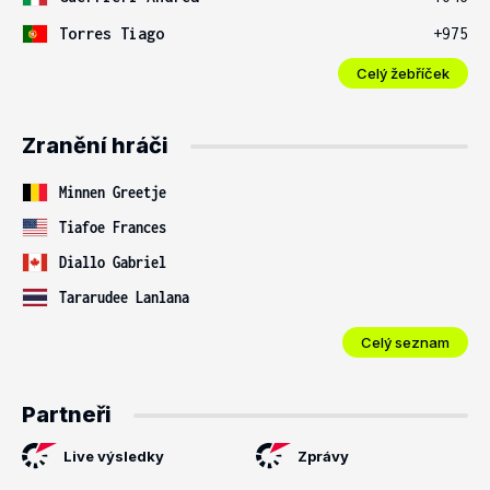
Torres Tiago
+975
Celý žebříček
Zranění hráči
Minnen Greetje
Tiafoe Frances
Diallo Gabriel
Tararudee Lanlana
Celý seznam
Partneři
Live výsledky
Zprávy