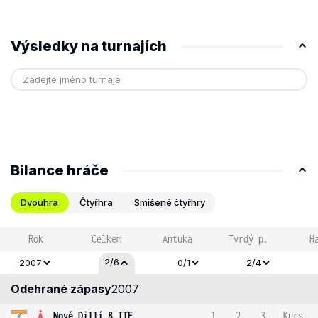
Výsledky na turnajích
Bilance hráče
Dvouhra
Čtyřhra
Smíšené čtyřhry
Rok
Celkem
Antuka
Tvrdý p.
H
2/6
2007
0/1
2/4
Odehrané zápasy
2007
Nové Dillí 8 ITF
1
2
3
Kurs