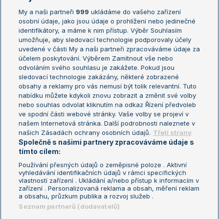
My a naši partneři
999
ukládáme do vašeho zařízení
Žebříček ATP (muži)
Australian Open
osobní údaje, jako jsou údaje o prohlížení nebo jedinečné
Žebříček WTA (ženy)
French Open
identifikátory, a máme k nim přístup. Výběr Souhlasím
umožňuje, aby sledovací technologie podporovaly účely
Sázkařský žebříček
Wimbledon
uvedené v části My a naši partneři zpracováváme údaje za
US Open
účelem poskytování. Výběrem Zamítnout vše nebo
odvoláním svého souhlasu je zakážete. Pokud jsou
Turnaj mistrů
sledovací technologie zakázány, některé zobrazené
Turnaj mistryň
obsahy a reklamy pro vás nemusí být tolik relevantní. Tuto
Aktualní trendy
nabídku můžete kdykoli znovu zobrazit a změnit své volby
nebo souhlas odvolat kliknutím na odkaz Řízení předvoleb
ve spodní části webové stránky. Vaše volby se projeví v
Fotbalové přestupy
našem Internetová stránka. Další podrobnosti naleznete v
Livesport Daily
našich Zásadách ochrany osobních údajů.
Třetí strany
Společně s našimi partnery zpracováváme údaje s
LS Prague Open
tímto cílem:
Používání přesných údajů o zeměpisné poloze . Aktivní
vyhledávání identifikačních údajů v rámci specifických
vlastností zařízení . Ukládání a/nebo přístup k informacím v
Podmínky užití
Nastavení soukromí
zařízení . Personalizovaná reklama a obsah, měření reklam
GDPR a žurnalistika
Reklama
a obsahu, průzkum publika a rozvoj služeb .
Informace o zpracování osobních
Kontakt
Seznam partnerů (dodavatelů)
údajů
Tiráž