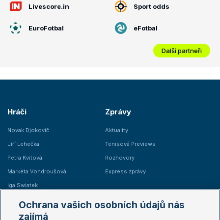
Livescore.in
Sport odds
EuroFotbal
eFotbal
Další partneři
Hráči
Zprávy
Novak Djokovič
Aktuality
Jiří Lehečka
Tenisová Previews
Petra Kvitová
Rozhovory
Markéta Vondroušová
Express zprávy
Iga Swiatek
Marie Bouzková
Ochrana vašich osobních údajů nás
Žebříčky
Kalendář turnajů
zajímá