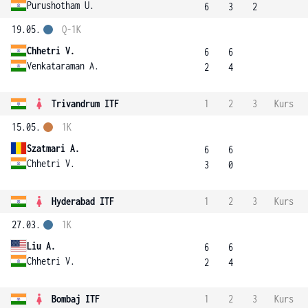
Purushotham U.
6
3
2
19.05.
Q-1K
Chhetri V.
6
6
Venkataraman A.
2
4
Trivandrum ITF
1
2
3
Kurs
15.05.
1K
Szatmari A.
6
6
Chhetri V.
3
0
Hyderabad ITF
1
2
3
Kurs
27.03.
1K
Liu A.
6
6
Chhetri V.
2
4
Bombaj ITF
1
2
3
Kurs