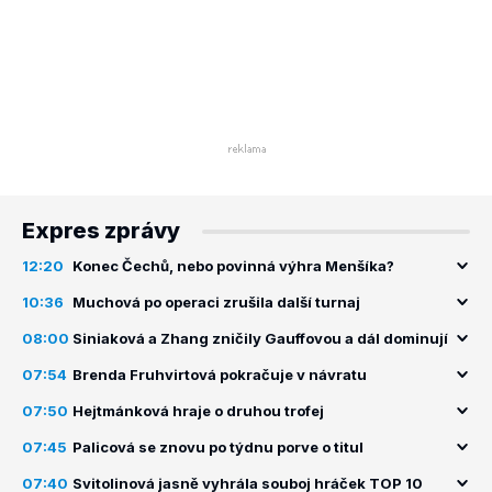
Expres zprávy
12:20
Konec Čechů, nebo povinná výhra Menšíka?
10:36
Muchová po operaci zrušila další turnaj
08:00
Siniaková a Zhang zničily Gauffovou a dál dominují
07:54
Brenda Fruhvirtová pokračuje v návratu
07:50
Hejtmánková hraje o druhou trofej
07:45
Palicová se znovu po týdnu porve o titul
07:40
Svitolinová jasně vyhrála souboj hráček TOP 10