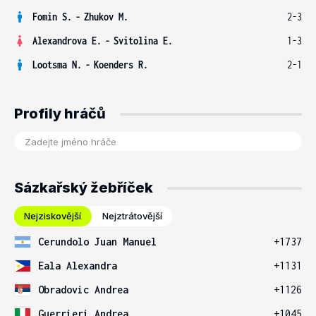
Fomin S.
-
Zhukov M.
2-3
Alexandrova E.
-
Svitolina E.
1-3
Lootsma N.
-
Koenders R.
2-1
Profily hráčů
Sázkařský žebříček
Nejziskovější
Nejztrátovější
Cerundolo Juan Manuel
+1737
Eala Alexandra
+1131
Obradovic Andrea
+1126
Guerrieri Andrea
+1045