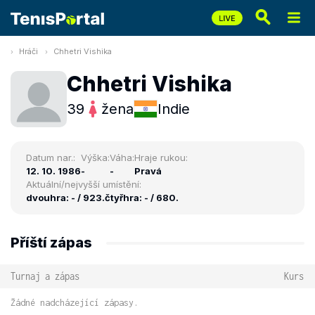
Hráči
Chhetri Vishika
Chhetri Vishika
39
žena
Indie
Datum nar.:
Výška:
Váha:
Hraje rukou:
12. 10. 1986
-
-
Pravá
Aktuální/nejvyšší umístění:
dvouhra: - / 923.
čtyřhra: - / 680.
Příští zápas
Turnaj a zápas
Kurs
Žádné nadcházející zápasy.