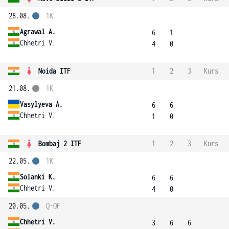
28.08.
1K
Agrawal A.
6
1
Chhetri V.
4
0
Noida ITF
1
2
3
Kurs
21.08.
1K
Vasylyeva A.
6
6
Chhetri V.
1
0
Bombaj 2 ITF
1
2
3
Kurs
22.05.
1K
Solanki K.
6
6
Chhetri V.
4
0
20.05.
Q-OF
Chhetri V.
3
6
6