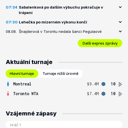
07:34
Sabalenková po dalším výbuchu pokračuje v
trápení
07:30
Lehečka po mizerném výkonu končí
08.08.
Šnajderová v Torontu nedala šanci Pegulaové
Další expres zprávy
Aktuální turnaje
Hlavní turnaje
Turnaje nižší úrovně
Montreal
$9.4M
10
Toronto WTA
$7.4M
10
Vzájemné zápasy