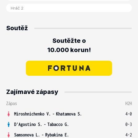
Soutěž
Soutěžte o
10.000 korun!
Zajímavé zápasy
Zápas
H2H
Miroshnichenko V.
-
Khatamova S.
4-0
D'Agostino S.
-
Tabacco G.
0-3
Samsonova L.
-
Rybakina E.
4-2