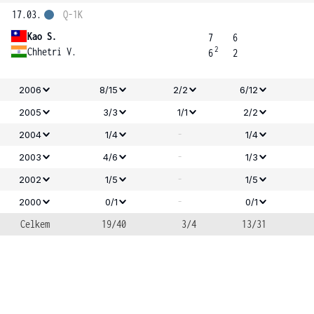
17.03.
Q-1K
Kao S.
7
6
2
Chhetri V.
6
2
2006
8/15
2/2
6/12
2005
3/3
1/1
2/2
-
2004
1/4
1/4
-
2003
4/6
1/3
-
2002
1/5
1/5
-
2000
0/1
0/1
Celkem
19/40
3/4
13/31