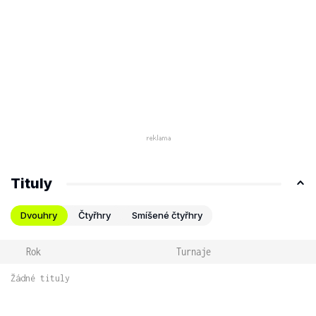
Tituly
Dvouhry
Čtyřhry
Smíšené čtyřhry
Rok
Turnaje
Žádné tituly