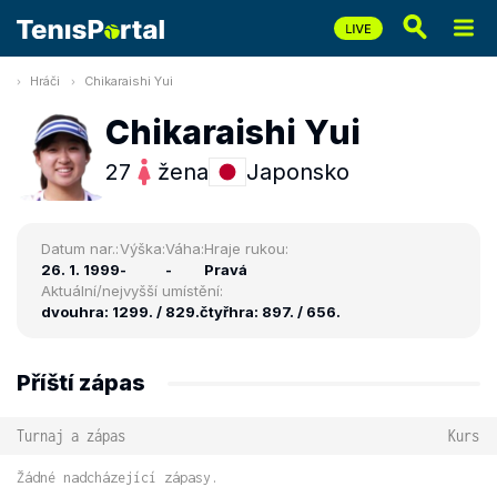
Hráči
Chikaraishi Yui
Chikaraishi Yui
27
žena
Japonsko
Datum nar.:
Výška:
Váha:
Hraje rukou:
26. 1. 1999
-
-
Pravá
Aktuální/nejvyšší umístění:
dvouhra: 1299. / 829.
čtyřhra: 897. / 656.
Příští zápas
Turnaj a zápas
Kurs
Žádné nadcházející zápasy.