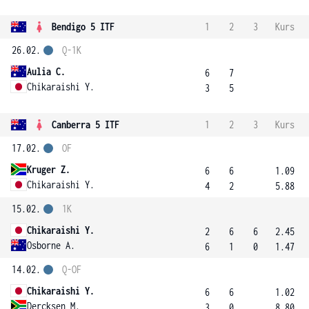
Bendigo 5 ITF
1
2
3
Kurs
26.02.
Q-1K
Aulia C.
6
7
Chikaraishi Y.
3
5
Canberra 5 ITF
1
2
3
Kurs
17.02.
OF
Kruger Z.
6
6
1.09
Chikaraishi Y.
4
2
5.88
15.02.
1K
Chikaraishi Y.
2
6
6
2.45
Osborne A.
6
1
0
1.47
14.02.
Q-OF
Chikaraishi Y.
6
6
1.02
Dercksen M.
3
0
8.80