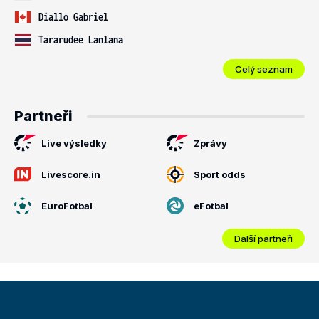
Diallo Gabriel
Tararudee Lanlana
Celý seznam
Partneři
Live výsledky
Zprávy
Livescore.in
Sport odds
EuroFotbal
eFotbal
Další partneři