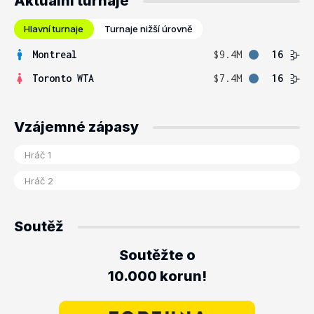
Aktuální turnaje
Hlavní turnaje
Turnaje nižší úrovně
Montreal
$9.4M
16
Toronto WTA
$7.4M
16
Vzájemné zápasy
Soutěž
Soutěžte o
10.000 korun!