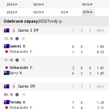
-
2023
19/14
19/13
9/10
2022
10/13
1/2
Odehrané zápasy
2022
Tvrdý p.
Cairns 2 ITF
1
2
3
Kurs
13.10.
OF
Gadecki O.
6
6
1.03
Chikaraishi Y.
1
3
8.53
11.10.
1K
Chikaraishi Y.
2
6
6
1.81
Barry M.
6
2
3
1.87
Cairns ITF
1
2
3
Kurs
04.10.
1K
Parnaby A.
7
6
1.29
Chikaraishi Y.
5
4
3.21