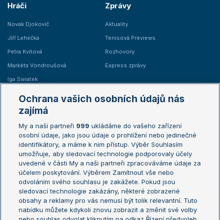
Hráči
Zprávy
Novak Djokovič
Aktuality
Jiří Lehečka
Tenisová Previews
Petra Kvitová
Rozhovory
Markéta Vondroušová
Express zprávy
Iga Swiatek
Marie Bouzková
Ochrana vašich osobních údajů nás
Žebříčky
Kalendář turnajů
zajímá
My a naši partneři
999
ukládáme do vašeho zařízení
Žebříček ATP (muži)
Australian Open
osobní údaje, jako jsou údaje o prohlížení nebo jedinečné
Žebříček WTA (ženy)
French Open
identifikátory, a máme k nim přístup. Výběr Souhlasím
umožňuje, aby sledovací technologie podporovaly účely
Sázkařský žebříček
Wimbledon
uvedené v části My a naši partneři zpracováváme údaje za
US Open
účelem poskytování. Výběrem Zamítnout vše nebo
odvoláním svého souhlasu je zakážete. Pokud jsou
Turnaj mistrů
sledovací technologie zakázány, některé zobrazené
Turnaj mistryň
obsahy a reklamy pro vás nemusí být tolik relevantní. Tuto
Aktualní trendy
nabídku můžete kdykoli znovu zobrazit a změnit své volby
nebo souhlas odvolat kliknutím na odkaz Řízení předvoleb