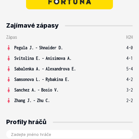
Zajímavé zápasy
Zápas
H2H
Pegula J.
-
Shnaider D.
4-0
Svitolina E.
-
Anisimova A.
4-1
Sabalenka A.
-
Alexandrova E.
5-4
Samsonova L.
-
Rybakina E.
4-2
Sanchez A.
-
Bosio V.
3-2
Zhang J.
-
Zhu C.
2-2
Profily hráčů