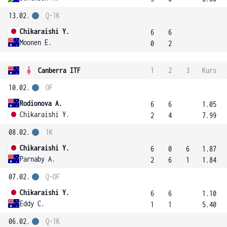
13.02.
Q-1K
Chikaraishi Y.
6
6
Moonen E.
0
2
Canberra ITF
1
2
3
Kurs
10.02.
OF
Rodionova A.
6
6
1.05
Chikaraishi Y.
2
4
7.99
08.02.
1K
Chikaraishi Y.
6
0
6
1.87
Parnaby A.
2
6
1
1.84
07.02.
Q-OF
Chikaraishi Y.
6
6
1.10
Eddy C.
1
1
5.40
06.02.
Q-1K