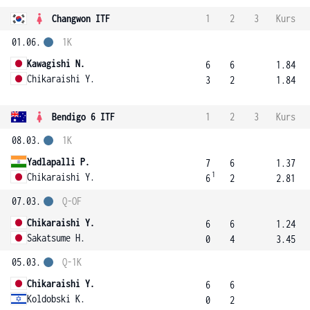
Changwon ITF
1
2
3
Kurs
01.06.
1K
Kawagishi N.
6
6
1.84
Chikaraishi Y.
3
2
1.84
Bendigo 6 ITF
1
2
3
Kurs
08.03.
1K
Yadlapalli P.
7
6
1.37
1
Chikaraishi Y.
6
2
2.81
07.03.
Q-OF
Chikaraishi Y.
6
6
1.24
Sakatsume H.
0
4
3.45
05.03.
Q-1K
Chikaraishi Y.
6
6
Koldobski K.
0
2