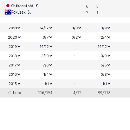
Chikaraishi Y.
6
6
Rokusek S.
2
1
2021
14/17
3/8
11/9
2020
3/7
0/2
2/4
-
2019
14/12
14/12
-
2018
3/10
3/9
-
2017
7/6
5/5
-
2016
1/4
0/3
-
2015
1/1
1/1
Celkem
116/154
4/12
99/118