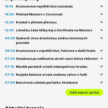
16:14
Knutsonová největší titul nezískala
16:00
Přehled Masters v Cincinnati
13:29
Krádež v přímém přenosu
12:45
Lehečku čeká těžký boj o čtvrtfinále na Masters
09:26
Djokovič chce drastickou změnu tenisových
pravidel
09:00
Knutsonová o největší titul, Palicová o další finále
07:20
Siniaková po nešťastné skreči slaví drtivé vítězství
07:16
Menšík parádně zvládl nebezpečnou hrozbu
07:10
Rozjetá Ealaová urvala sedmou výhru v řadě
07:04
Bencicová udolala parťačku Siniakové
Další expres zprávy