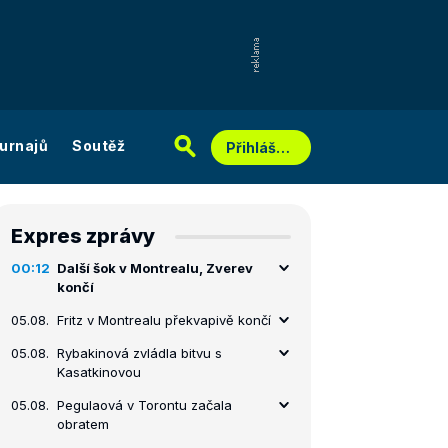
urnajů
Soutěž
Přihlášení
Expres zprávy
00:12
Další šok v Montrealu, Zverev
končí
05.08.
Fritz v Montrealu překvapivě končí
05.08.
Rybakinová zvládla bitvu s
Kasatkinovou
05.08.
Pegulaová v Torontu začala
obratem