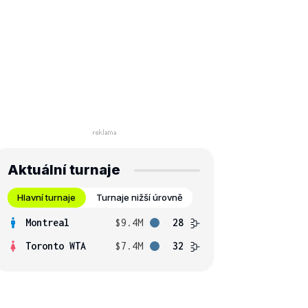
Aktuální turnaje
Hlavní turnaje
Turnaje nižší úrovně
Montreal
$9.4M
28
Toronto WTA
$7.4M
32