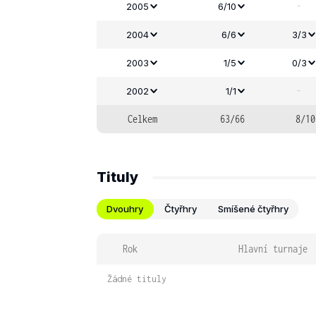
-
2005
6/10
2004
6/6
3/3
2003
1/5
0/3
-
2002
1/1
Celkem
63/66
8/10
Tituly
Dvouhry
Čtyřhry
Smíšené čtyřhry
Rok
Hlavní turnaje
Žádné tituly