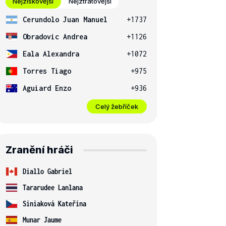
Nejziskovější
Nejztrátovější
Cerundolo Juan Manuel
+1737
Obradovic Andrea
+1126
Eala Alexandra
+1072
Torres Tiago
+975
Aguiard Enzo
+936
Celý žebříček
Zranění hráči
Diallo Gabriel
Tararudee Lanlana
Siniaková Kateřina
Munar Jaume