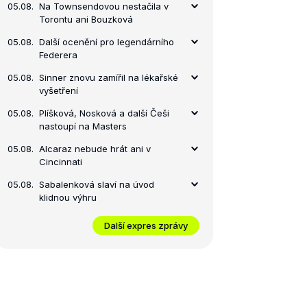
05.08.
Na Townsendovou nestačila v
Torontu ani Bouzková
05.08.
Další ocenění pro legendárního
Federera
05.08.
Sinner znovu zamířil na lékařské
vyšetření
05.08.
Plíšková, Nosková a další Češi
nastoupí na Masters
05.08.
Alcaraz nebude hrát ani v
Cincinnati
05.08.
Sabalenková slaví na úvod
klidnou výhru
Další expres zprávy