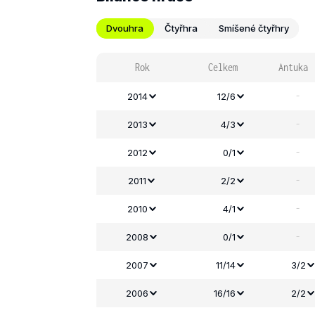
Dvouhra
Čtyřhra
Smíšené čtyřhry
Rok
Celkem
Antuka
-
2014
12/6
-
2013
4/3
-
2012
0/1
-
2011
2/2
-
2010
4/1
-
2008
0/1
2007
11/14
3/2
2006
16/16
2/2