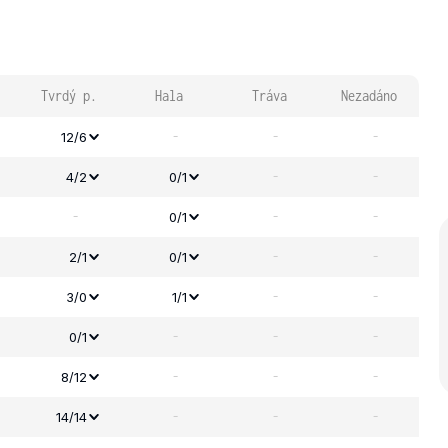
Tvrdý p.
Hala
Tráva
Nezadáno
-
-
-
12/6
-
-
4/2
0/1
-
-
-
0/1
-
-
2/1
0/1
-
-
3/0
1/1
-
-
-
0/1
-
-
-
8/12
-
-
-
14/14