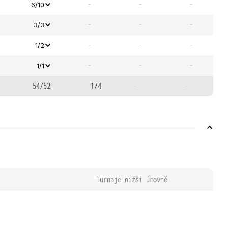
-
-
-
6/10
-
-
-
3/3
-
-
-
1/2
-
-
-
1/1
54/52
1/4
-
-
Turnaje nižší úrovně