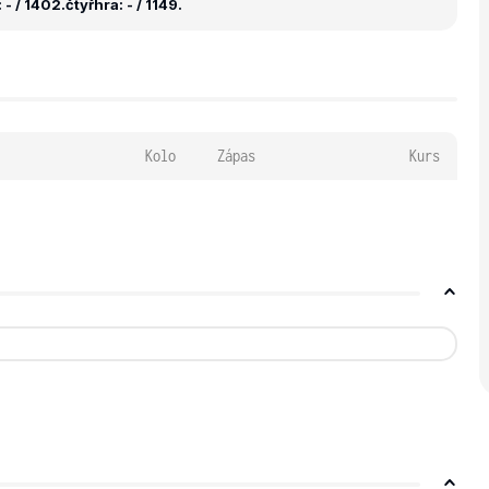
 - / 1402.
čtyřhra: - / 1149.
Kolo
Zápas
Kurs