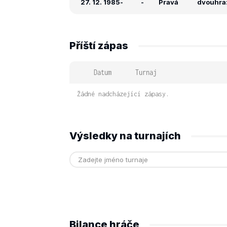
27. 12. 1985
-
-
Pravá
dvouhra:
Příští zápas
Datum
Turnaj
Žádné nadcházející zápasy.
Výsledky na turnajích
Bilance hráče