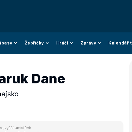
ápasy
Žebříčky
Hráči
Zprávy
Kalendář t
aruk Dane
hajsko
nejvyšší umístění: