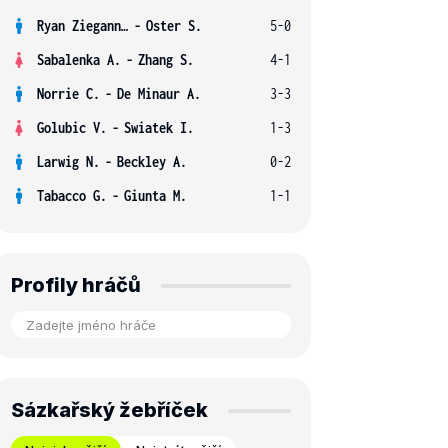
Ryan Ziegann S.
-
Oster S.
5-0
Sabalenka A.
-
Zhang S.
4-1
Norrie C.
-
De Minaur A.
3-3
Golubic V.
-
Swiatek I.
1-3
Larwig N.
-
Beckley A.
0-2
Tabacco G.
-
Giunta M.
1-1
Profily hráčů
Sázkařský žebříček