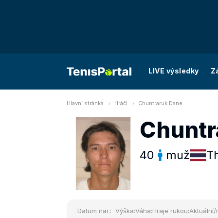
LIVE výsledky
Z
Hlavní stránka
Hráči
Chuntraruk Dane
Chuntr
40
muž
T
Datum nar.:
Výška:
Váha:
Hraje rukou:
Aktuální/