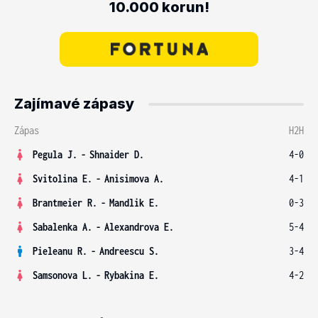
10.000 korun!
Zajímavé zápasy
Zápas
H2H
Pegula J.
-
Shnaider D.
4-0
Svitolina E.
-
Anisimova A.
4-1
Brantmeier R.
-
Mandlik E.
0-3
Sabalenka A.
-
Alexandrova E.
5-4
Pieleanu R.
-
Andreescu S.
3-4
Samsonova L.
-
Rybakina E.
4-2