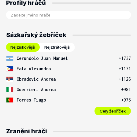
Profily hráčů
Sázkařský žebříček
Nejziskovější
Nejztrátovější
Cerundolo Juan Manuel
+1737
Eala Alexandra
+1131
Obradovic Andrea
+1126
Guerrieri Andrea
+981
Torres Tiago
+975
Celý žebříček
Zranění hráči