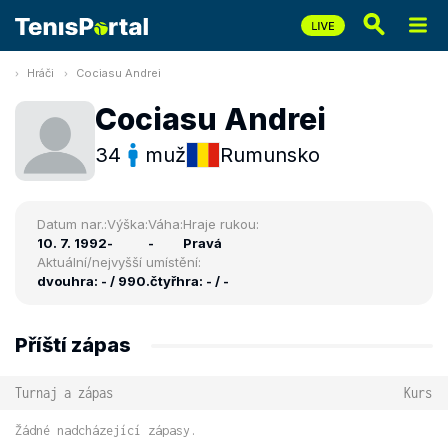
Hráči
Cociasu Andrei
Cociasu Andrei
34
muž
Rumunsko
Datum nar.:
Výška:
Váha:
Hraje rukou:
10. 7. 1992
-
-
Pravá
Aktuální/nejvyšší umístění:
dvouhra: - / 990.
čtyřhra: - / -
Příští zápas
Turnaj a zápas
Kurs
Žádné nadcházející zápasy.