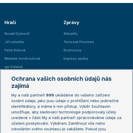
Hráči
Zprávy
Novak Djokovič
Aktuality
Jiří Lehečka
Tenisová Previews
Petra Kvitová
Rozhovory
Markéta Vondroušová
Express zprávy
Iga Swiatek
Marie Bouzková
Ochrana vašich osobních údajů nás
Žebříčky
Kalendář turnajů
zajímá
My a naši partneři
999
ukládáme do vašeho zařízení
Žebříček ATP (muži)
Australian Open
osobní údaje, jako jsou údaje o prohlížení nebo jedinečné
Žebříček WTA (ženy)
French Open
identifikátory, a máme k nim přístup. Výběr Souhlasím
umožňuje, aby sledovací technologie podporovaly účely
Sázkařský žebříček
Wimbledon
uvedené v části My a naši partneři zpracováváme údaje za
US Open
účelem poskytování. Výběrem Zamítnout vše nebo
odvoláním svého souhlasu je zakážete. Pokud jsou
Turnaj mistrů