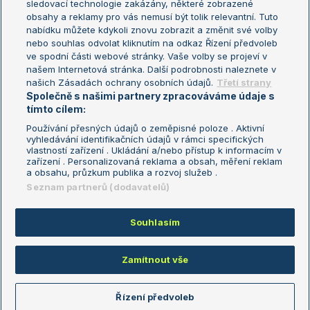
sledovací technologie zakázány, některé zobrazené
Turnaj mistryň
obsahy a reklamy pro vás nemusí být tolik relevantní. Tuto
Aktualní trendy
nabídku můžete kdykoli znovu zobrazit a změnit své volby
nebo souhlas odvolat kliknutím na odkaz Řízení předvoleb
ve spodní části webové stránky. Vaše volby se projeví v
Fotbalové přestupy
našem Internetová stránka. Další podrobnosti naleznete v
Livesport Daily
našich Zásadách ochrany osobních údajů.
Třetí strany
Společně s našimi partnery zpracováváme údaje s
LS Prague Open
tímto cílem:
Používání přesných údajů o zeměpisné poloze . Aktivní
vyhledávání identifikačních údajů v rámci specifických
vlastností zařízení . Ukládání a/nebo přístup k informacím v
Podmínky užití
Nastavení soukromí
zařízení . Personalizovaná reklama a obsah, měření reklam
GDPR a žurnalistika
Reklama
a obsahu, průzkum publika a rozvoj služeb .
Informace o zpracování osobních
Kontakt
Seznam partnerů (dodavatelů)
údajů
Tiráž
Souhlasím
Copyright © 2008-2026 TenisPortal.cz. Využíváme zpravodajství ČTK.
Zamítnout vše
Řízení předvoleb