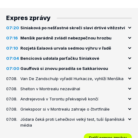
Expres zprávy
07:20
Siniaková po nešťastné skreči slaví drtivé vítězství
07:16
Menšík parádně zvládl nebezpečnou hrozbu
07:10
Rozjetá Ealaová urvala sedmou výhru v řadě
07:04
Bencicová udolala parťačku Siniakové
07:00
Gauffová si znovu poradila se Sakkariovou
07.08.
Van De Zandschulp vyřadil Hurkacze, vyhlíží Menšíka
07.08.
Shelton v Montrealu nezaváhal
07.08.
Andrejevová v Torontu překvapivě končí
07.08.
Griekspoor si v Montrealu zahraje o čtvrtfinále
07.08.
Jódara čeká proti Lehečkovi velký test, tuší španělská
média
Další expres zprávy