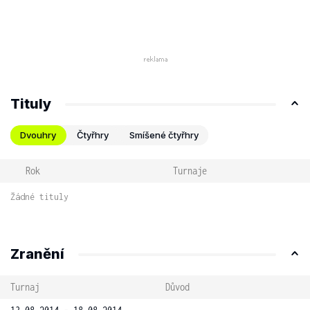
Tituly
Dvouhry
Čtyřhry
Smíšené čtyřhry
Rok
Turnaje
Žádné tituly
Zranění
Turnaj
Důvod