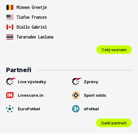
Minnen Greetje
Tiafoe Frances
Diallo Gabriel
Tararudee Lanlana
Celý seznam
Partneři
Live výsledky
Zprávy
Livescore.in
Sport odds
EuroFotbal
eFotbal
Další partneři