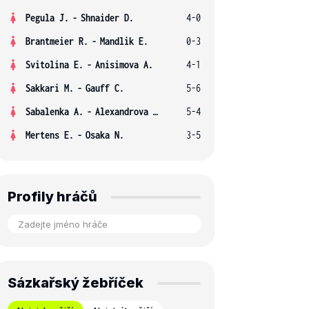
Pegula J.
-
Shnaider D.
4-0
Brantmeier R.
-
Mandlik E.
0-3
Svitolina E.
-
Anisimova A.
4-1
Sakkari M.
-
Gauff C.
5-6
Sabalenka A.
-
Alexandrova E.
5-4
Mertens E.
-
Osaka N.
3-5
Profily hráčů
Sázkařský žebříček