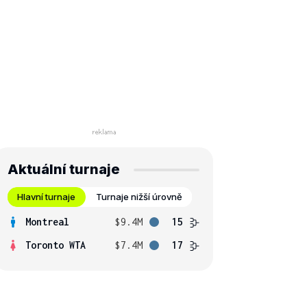
Aktuální turnaje
Hlavní turnaje
Turnaje nižší úrovně
Montreal
$9.4M
15
Toronto WTA
$7.4M
17