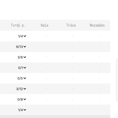
Tvrdý p.
Hala
Tráva
Nezadáno
-
-
-
1/4
-
-
-
9/13
-
-
-
3/6
-
-
-
0/1
-
-
-
0/5
-
-
-
3/12
-
-
-
0/8
-
-
-
1/4