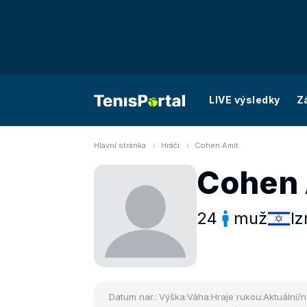
LIVE výsledky
Z
Hlavní stránka
Hráči
Cohen Amit
Cohen 
24
muž
Iz
Datum nar.:
Výška:
Váha:
Hraje rukou:
Aktuální/n