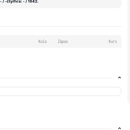
 / -
čtyřhra: - / 1942.
Kolo
Zápas
Kurs