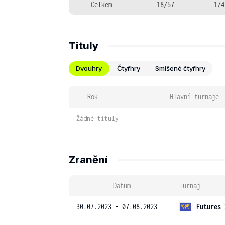
Celkem
18/57
1/4
Tituly
Dvouhry
Čtyřhry
Smíšené čtyřhry
Rok
Hlavní turnaje
Žádné tituly
Zranění
Datum
Turnaj
30.07.2023 - 07.08.2023
Futures 