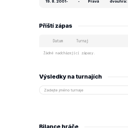
19. 8. 2001
-
-
Pravá
dvouhra: -
Příští zápas
Datum
Turnaj
Žádné nadcházející zápasy.
Výsledky na turnajích
Bilance hráče