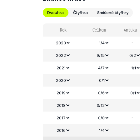
Dvouhra
Čtyřhra
Smíšené čtyřhry
Rok
Celkem
Antuka
-
2023
1/4
2022
9/15
0/2
2021
4/7
1/1
-
2020
0/1
2019
0/6
0/1
-
2018
3/12
-
2017
0/8
-
2016
1/4