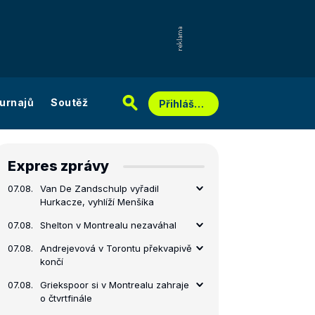
urnajů
Soutěž
Přihlášení
Expres zprávy
07.08.
Van De Zandschulp vyřadil
Hurkacze, vyhlíží Menšíka
07.08.
Shelton v Montrealu nezaváhal
07.08.
Andrejevová v Torontu překvapivě
končí
07.08.
Griekspoor si v Montrealu zahraje
o čtvrtfinále