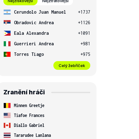
Nejziskovější
Nejztrátovější
Cerundolo Juan Manuel
+1737
Obradovic Andrea
+1126
Eala Alexandra
+1091
Guerrieri Andrea
+981
Torres Tiago
+975
Celý žebříček
Zranění hráči
Minnen Greetje
Tiafoe Frances
Diallo Gabriel
Tararudee Lanlana