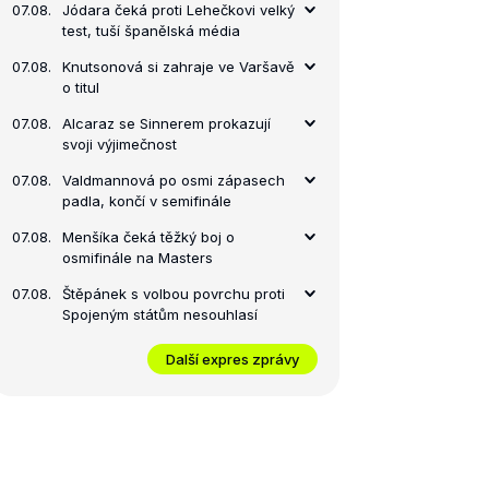
07.08.
Jódara čeká proti Lehečkovi velký
test, tuší španělská média
07.08.
Knutsonová si zahraje ve Varšavě
o titul
07.08.
Alcaraz se Sinnerem prokazují
svoji výjimečnost
07.08.
Valdmannová po osmi zápasech
padla, končí v semifinále
07.08.
Menšíka čeká těžký boj o
osmifinále na Masters
07.08.
Štěpánek s volbou povrchu proti
Spojeným státům nesouhlasí
Další expres zprávy