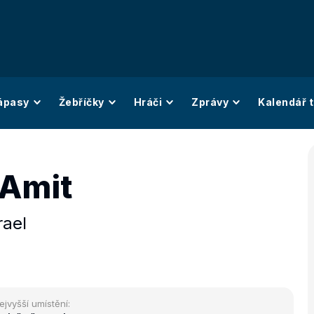
ápasy
Žebříčky
Hráči
Zprávy
Kalendář t
Amit
rael
ejvyšší umístění: