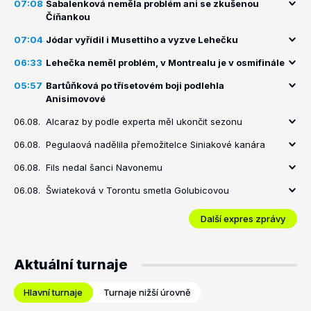
07:08
Sabalenková neměla problém ani se zkušenou
Číňankou
07:04
Jódar vyřídil i Musettiho a vyzve Lehečku
06:33
Lehečka neměl problém, v Montrealu je v osmifinále
05:57
Bartůňková po třísetovém boji podlehla
Anisimovové
06.08.
Alcaraz by podle experta měl ukončit sezonu
06.08.
Pegulaová nadělila přemožitelce Siniakové kanára
06.08.
Fils nedal šanci Navonemu
06.08.
Šwiateková v Torontu smetla Golubicovou
Další expres zprávy
Aktuální turnaje
Hlavní turnaje
Turnaje nižší úrovně