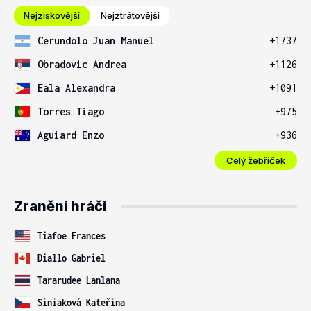
Nejziskovější
Nejztrátovější
Cerundolo Juan Manuel
+1737
Obradovic Andrea
+1126
Eala Alexandra
+1091
Torres Tiago
+975
Aguiard Enzo
+936
Celý žebříček
Zranění hráči
Tiafoe Frances
Diallo Gabriel
Tararudee Lanlana
Siniaková Kateřina