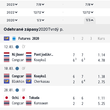
-
2023
7/8
7/8
-
2022
12/12
12/12
-
1/3
2020
1/3
Odehrané zápasy
2020
Tvrdý p.
Futures 2020
1
2
3
Kurs
12.03.
ČF
Nijboer
/
Pontjodikromo
7
7
1.14
3
3
Congcar
/
Koaykul
6
6
4.70
10.03.
OF
Congcar
/
Koaykul
6
7
1.38
4
Blokhin
/
Cherkasau
2
6
2.75
28.01.
OF
Ochi
/
Tokuda
6
6
1.11
Congcar
/
Kunsuwan
2
2
5.25