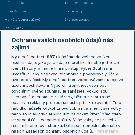
Jiří Lehečka
Tenisová Previews
Petra Kvitová
Rozhovory
Markéta Vondroušová
Express zprávy
Iga Swiatek
Marie Bouzková
Ochrana vašich osobních údajů nás
Žebříčky
Kalendář turnajů
zajímá
My a naši partneři
997
ukládáme do vašeho zařízení
Žebříček ATP (muži)
Australian Open
osobní údaje, jako jsou údaje o prohlížení nebo jedinečné
Žebříček WTA (ženy)
French Open
identifikátory, a máme k nim přístup. Výběr Souhlasím
umožňuje, aby sledovací technologie podporovaly účely
Sázkařský žebříček
Wimbledon
uvedené v části My a naši partneři zpracováváme údaje za
US Open
účelem poskytování. Výběrem Zamítnout vše nebo
odvoláním svého souhlasu je zakážete. Pokud jsou
Turnaj mistrů
sledovací technologie zakázány, některé zobrazené
Turnaj mistryň
obsahy a reklamy pro vás nemusí být tolik relevantní. Tuto
Aktualní trendy
nabídku můžete kdykoli znovu zobrazit a změnit své volby
nebo souhlas odvolat kliknutím na odkaz Řízení předvoleb
ve spodní části webové stránky. Vaše volby se projeví v
Fotbalové přestupy
našem Internetová stránka. Další podrobnosti naleznete v
Livesport Daily
našich Zásadách ochrany osobních údajů.
Třetí strany