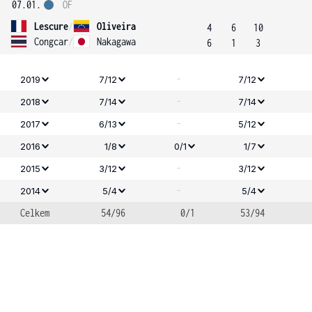
07.01.
OF
Lescure
/
Oliveira
4
6
10
Congcar
/
Nakagawa
6
1
3
-
2019
7/12
7/12
-
2018
7/14
7/14
-
2017
6/13
5/12
2016
1/8
0/1
1/7
-
2015
3/12
3/12
-
2014
5/4
5/4
Celkem
54/96
0/1
53/94