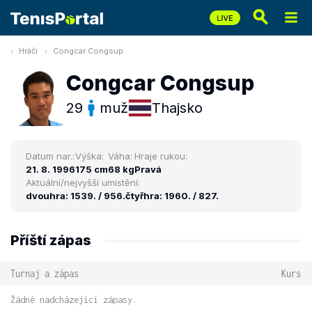
Hráči
Congcar Congsup
Congcar Congsup
29
muž
Thajsko
Datum nar.:
Výška:
Váha:
Hraje rukou:
21. 8. 1996
175 cm
68 kg
Pravá
Aktuální/nejvyšší umístění:
dvouhra: 1539. / 956.
čtyřhra: 1960. / 827.
Příští zápas
Turnaj a zápas
Kurs
Žádné nadcházející zápasy.