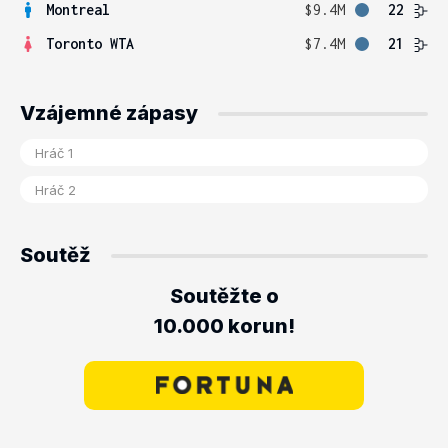
Montreal
$9.4M
22
Toronto WTA
$7.4M
21
Vzájemné zápasy
Soutěž
Soutěžte o
10.000 korun!