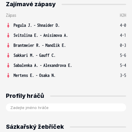
Zajímavé zápasy
Zápas
H2H
Pegula J.
-
Shnaider D.
4-0
Svitolina E.
-
Anisimova A.
4-1
Brantmeier R.
-
Mandlik E.
0-3
Sakkari M.
-
Gauff C.
5-6
Sabalenka A.
-
Alexandrova E.
5-4
Mertens E.
-
Osaka N.
3-5
Profily hráčů
Sázkařský žebříček