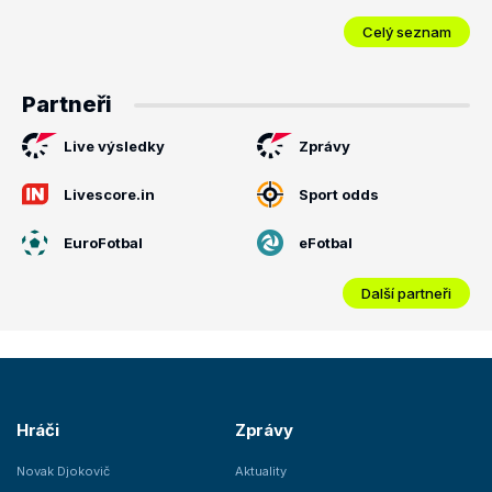
Celý seznam
Partneři
Live výsledky
Zprávy
Livescore.in
Sport odds
EuroFotbal
eFotbal
Další partneři
Hráči
Zprávy
Novak Djokovič
Aktuality