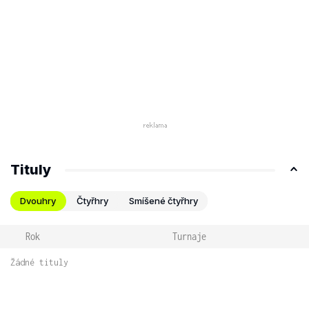
Tituly
Dvouhry
Čtyřhry
Smíšené čtyřhry
Rok
Turnaje
Žádné tituly