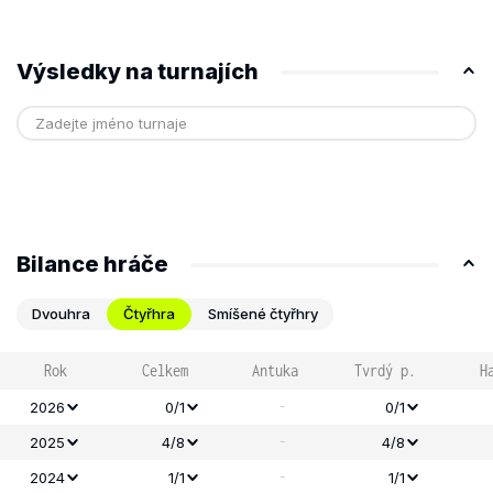
Výsledky na turnajích
Bilance hráče
Dvouhra
Čtyřhra
Smíšené čtyřhry
Rok
Celkem
Antuka
Tvrdý p.
H
-
2026
0/1
0/1
-
2025
4/8
4/8
-
2024
1/1
1/1