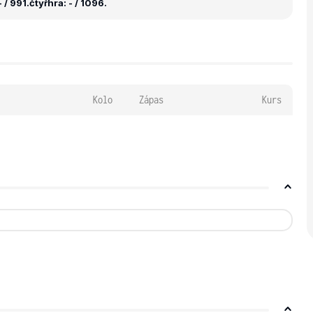
 / 991.
čtyřhra: - / 1096.
Kolo
Zápas
Kurs