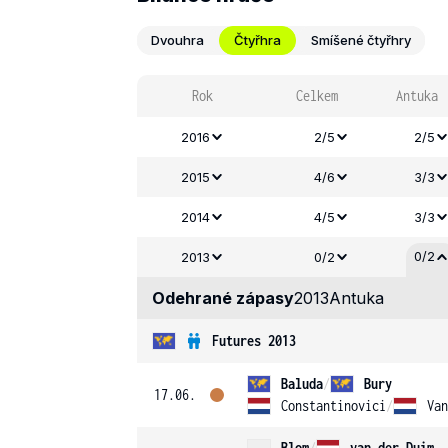
Dvouhra
Čtyřhra
Smíšené čtyřhry
Rok
Celkem
Antuka
2016
2/5
2/5
2015
4/6
3/3
2014
4/5
3/3
0/2
2013
0/2
Odehrané zápasy
2013
Antuka
Futures 2013
Baluda
/
Bury
17.06.
Constantinovici
/
Van
Blom
/
van der Duim