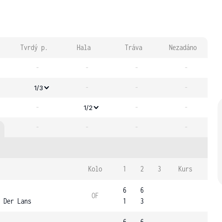
Tvrdý p.
Hala
Tráva
Nezadáno
-
-
-
-
-
-
-
1/3
-
-
-
1/2
-
-
-
-
Kolo
1
2
3
Kurs
6
6
OF
 Der Lans
1
3
6
6