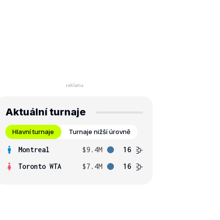
Aktuální turnaje
Hlavní turnaje
Turnaje nižší úrovně
Montreal
$9.4M
16
Toronto WTA
$7.4M
16