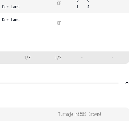
ČF
 Der Lans
1
4
 Der Lans
OF
-
-
-
-
1/3
1/2
-
-
Turnaje nižší úrovně