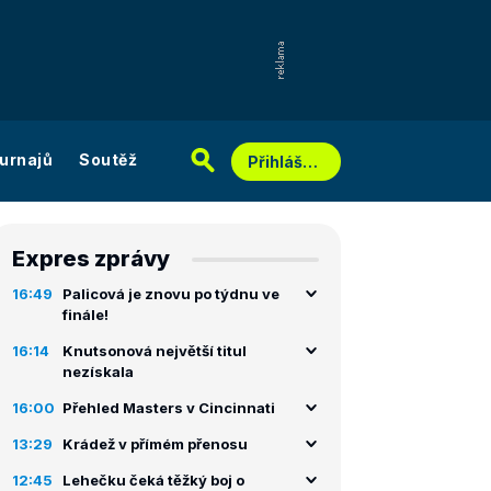
urnajů
Soutěž
Přihlášení
Expres zprávy
16:49
Palicová je znovu po týdnu ve
finále!
16:14
Knutsonová největší titul
nezískala
16:00
Přehled Masters v Cincinnati
13:29
Krádež v přímém přenosu
12:45
Lehečku čeká těžký boj o