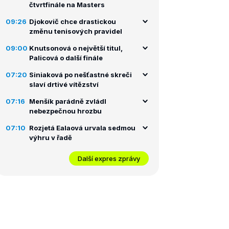
čtvrtfinále na Masters
09:26
Djokovič chce drastickou
změnu tenisových pravidel
09:00
Knutsonová o největší titul,
Palicová o další finále
07:20
Siniaková po nešťastné skreči
slaví drtivé vítězství
07:16
Menšík parádně zvládl
nebezpečnou hrozbu
07:10
Rozjetá Ealaová urvala sedmou
výhru v řadě
Další expres zprávy