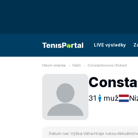
LIVE výsledky
Z
Hlavní stránka
Hráči
Constantinovici Robert
Consta
31
muž
Ni
Datum nar.:
Výška:
Váha:
Hraje rukou:
Aktuální/ne