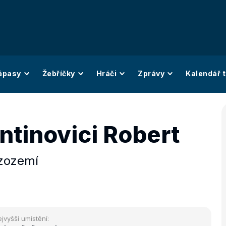
ápasy
Žebříčky
Hráči
Zprávy
Kalendář t
ntinovici Robert
zozemí
jvyšší umístění: