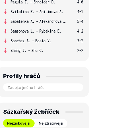
Pegula J.
-
Shnaider D.
4-0
Svitolina E.
-
Anisimova A.
4-1
Sabalenka A.
-
Alexandrova E.
5-4
Samsonova L.
-
Rybakina E.
4-2
Sanchez A.
-
Bosio V.
3-2
Zhang J.
-
Zhu C.
2-2
Profily hráčů
Sázkařský žebříček
Nejziskovější
Nejztrátovější