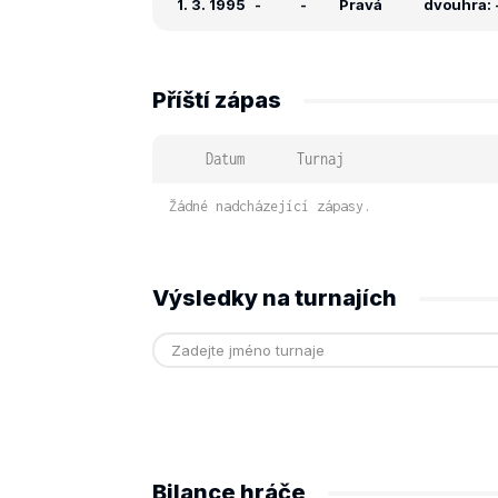
1. 3. 1995
-
-
Pravá
dvouhra: -
Příští zápas
Datum
Turnaj
Žádné nadcházející zápasy.
Výsledky na turnajích
Bilance hráče