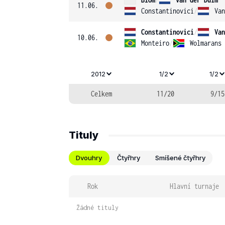
11.06.
Constantinovici
/
Van
Constantinovici
/
Van
10.06.
Monteiro
/
Wolmarans
2012
1/2
1/2
Celkem
11/20
9/15
Tituly
Dvouhry
Čtyřhry
Smíšené čtyřhry
Rok
Hlavní turnaje
Žádné tituly