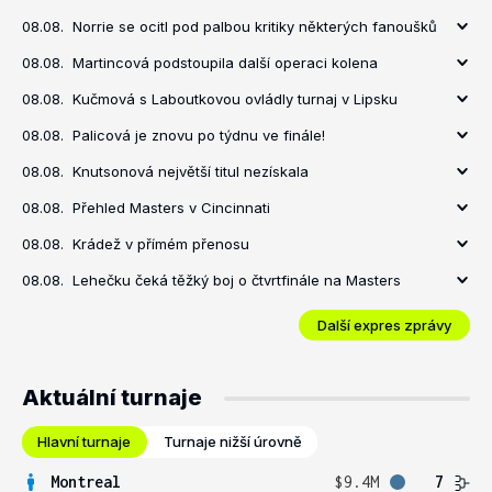
08.08.
Norrie se ocitl pod palbou kritiky některých fanoušků
08.08.
Martincová podstoupila další operaci kolena
08.08.
Kučmová s Laboutkovou ovládly turnaj v Lipsku
08.08.
Palicová je znovu po týdnu ve finále!
08.08.
Knutsonová největší titul nezískala
08.08.
Přehled Masters v Cincinnati
08.08.
Krádež v přímém přenosu
08.08.
Lehečku čeká těžký boj o čtvrtfinále na Masters
Další expres zprávy
Aktuální turnaje
Hlavní turnaje
Turnaje nižší úrovně
Montreal
$9.4M
7