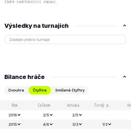
Žádné nadcházející zápasy.
Výsledky na turnajích
Bilance hráče
Dvouhra
Čtyřhra
Smíšené čtyřhry
Rok
Celkem
Antuka
Tvrdý p.
H
-
2016
2/5
2/5
2015
4/6
3/3
1/3