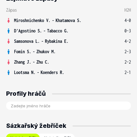
Zápas
H2H
Miroshnichenko V.
-
Khatamova S.
4-0
D'Agostino S.
-
Tabacco G.
0-3
Samsonova L.
-
Rybakina E.
4-2
Fomin S.
-
Zhukov M.
2-3
Zhang J.
-
Zhu C.
2-2
Lootsma N.
-
Koenders R.
2-1
Profily hráčů
Sázkařský žebříček