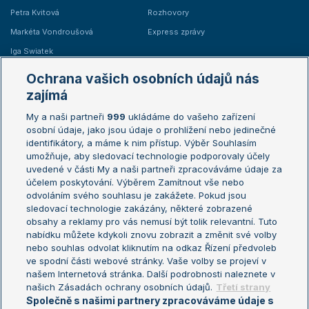
Petra Kvitová
Rozhovory
Markéta Vondroušová
Express zprávy
Iga Swiatek
Marie Bouzková
Ochrana vašich osobních údajů nás
Žebříčky
Kalendář turnajů
zajímá
My a naši partneři
999
ukládáme do vašeho zařízení
Žebříček ATP (muži)
Australian Open
osobní údaje, jako jsou údaje o prohlížení nebo jedinečné
Žebříček WTA (ženy)
French Open
identifikátory, a máme k nim přístup. Výběr Souhlasím
umožňuje, aby sledovací technologie podporovaly účely
Sázkařský žebříček
Wimbledon
uvedené v části My a naši partneři zpracováváme údaje za
US Open
účelem poskytování. Výběrem Zamítnout vše nebo
odvoláním svého souhlasu je zakážete. Pokud jsou
Turnaj mistrů
sledovací technologie zakázány, některé zobrazené
Turnaj mistryň
obsahy a reklamy pro vás nemusí být tolik relevantní. Tuto
Aktualní trendy
nabídku můžete kdykoli znovu zobrazit a změnit své volby
nebo souhlas odvolat kliknutím na odkaz Řízení předvoleb
ve spodní části webové stránky. Vaše volby se projeví v
Fotbalové přestupy
našem Internetová stránka. Další podrobnosti naleznete v
Livesport Daily
našich Zásadách ochrany osobních údajů.
Třetí strany
Společně s našimi partnery zpracováváme údaje s
LS Prague Open