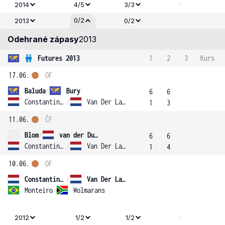
-
2014
4/5
3/3
-
0/2
2013
0/2
Odehrané zápasy
2013
Futures 2013
1
2
3
Kurs
17.06.
OF
Baluda
/
Bury
6
6
Constantinovici
/
Van Der Lans
1
3
11.06.
ČF
Blom
/
van der Duim
6
6
Constantinovici
/
Van Der Lans
1
4
10.06.
OF
Constantinovici
/
Van Der Lans
Monteiro
/
Wolmarans
-
2012
1/2
1/2