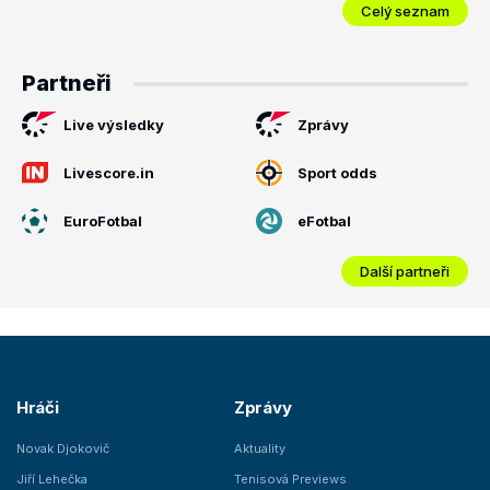
Celý seznam
Partneři
Live výsledky
Zprávy
Livescore.in
Sport odds
EuroFotbal
eFotbal
Další partneři
Hráči
Zprávy
Novak Djokovič
Aktuality
Jiří Lehečka
Tenisová Previews