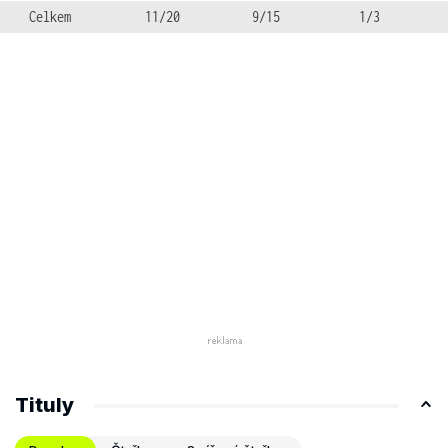
Celkem
11/20
9/15
1/3
Tituly