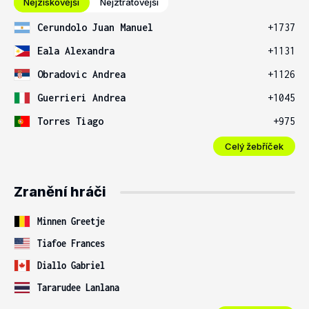
Nejziskovější
Nejztrátovější
Cerundolo Juan Manuel
+1737
Eala Alexandra
+1131
Obradovic Andrea
+1126
Guerrieri Andrea
+1045
Torres Tiago
+975
Celý žebříček
Zranění hráči
Minnen Greetje
Tiafoe Frances
Diallo Gabriel
Tararudee Lanlana