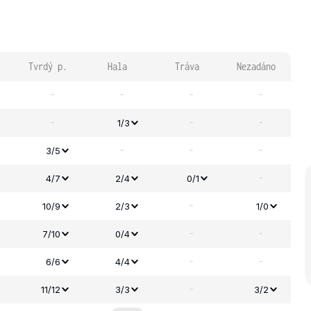
Tvrdý p.
Hala
Tráva
Nezadáno
-
-
-
-
-
-
-
1/3
-
-
-
3/5
-
4/7
2/4
0/1
-
10/9
2/3
1/0
-
-
7/10
0/4
-
-
6/6
4/4
-
11/12
3/3
3/2