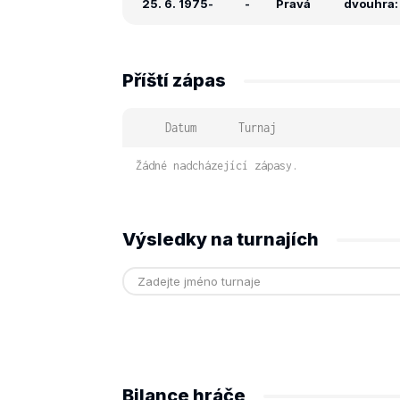
25. 6. 1975
-
-
Pravá
dvouhra: -
Příští zápas
Datum
Turnaj
Žádné nadcházející zápasy.
Výsledky na turnajích
Bilance hráče