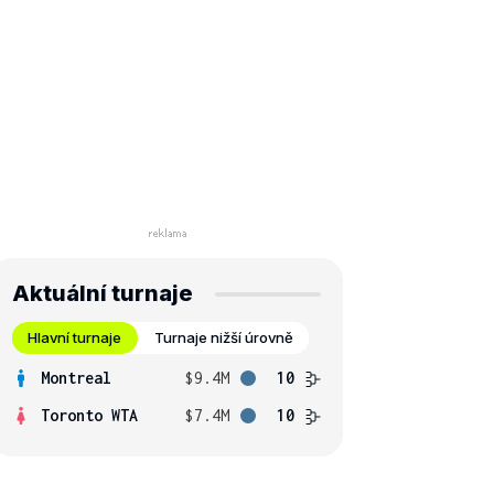
Aktuální turnaje
Hlavní turnaje
Turnaje nižší úrovně
Montreal
$9.4M
10
Toronto WTA
$7.4M
10