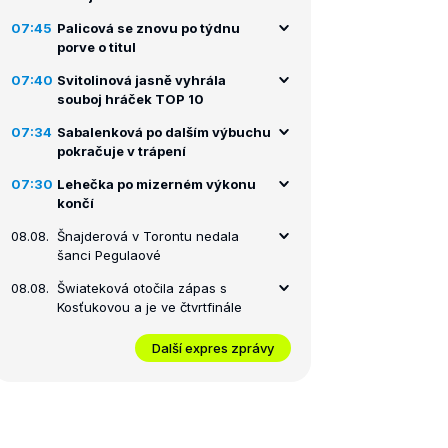
07:45
Palicová se znovu po týdnu
porve o titul
07:40
Svitolinová jasně vyhrála
souboj hráček TOP 10
07:34
Sabalenková po dalším výbuchu
pokračuje v trápení
07:30
Lehečka po mizerném výkonu
končí
08.08.
Šnajderová v Torontu nedala
šanci Pegulaové
08.08.
Šwiateková otočila zápas s
Kosťukovou a je ve čtvrtfinále
Další expres zprávy