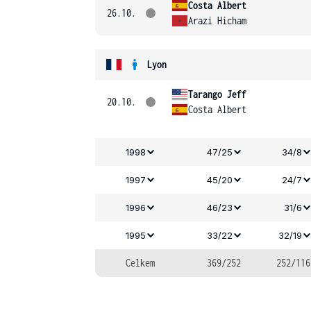
Costa Albert
26.10.
Arazi Hicham
Lyon
Tarango Jeff
20.10.
Costa Albert
1998
47/25
34/8
1997
45/20
24/7
1996
46/23
31/6
1995
33/22
32/19
Celkem
369/252
252/116