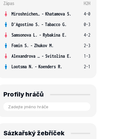
Zápas
H2H
Miroshnichenko V.
-
Khatamova S.
4-0
D'Agostino S.
-
Tabacco G.
0-3
Samsonova L.
-
Rybakina E.
4-2
Fomin S.
-
Zhukov M.
2-3
Alexandrova E.
-
Svitolina E.
1-3
Lootsma N.
-
Koenders R.
2-1
Profily hráčů
Sázkařský žebříček