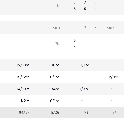
7
2
6
1K
5
6
3
Kolo
1
2
3
Kurs
6
2K
4
-
12/10
0/6
1/1
-
19/12
0/1
2/0
-
14/10
0/4
1/3
-
-
1/2
0/1
94/92
15/36
2/6
6/2