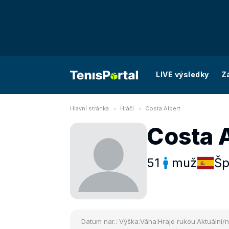
LIVE výsledky
Z
Hlavní stránka
Hráči
Costa Albert
Costa 
51
muž
Šp
Datum nar.:
Výška:
Váha:
Hraje rukou:
Aktuální/n