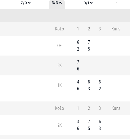
-
3/3
7/9
0/1
Kolo
1
2
3
Kurs
6
7
OF
2
5
7
2K
6
4
6
6
1K
6
3
2
Kolo
1
2
3
Kurs
3
7
6
2K
6
5
3