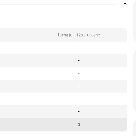
Turnaje nižší úrovně
-
-
-
-
-
-
0