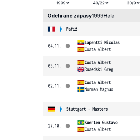
1999
40/22
30/9
Odehrané zápasy
1999
Hala
Paříž
Lapentti Nicolas
04.11.
Costa Albert
Costa Albert
03.11.
Rusedski Greg
Costa Albert
02.11.
Norman Magnus
Stuttgart - Masters
Kuerten Gustavo
27.10.
Costa Albert