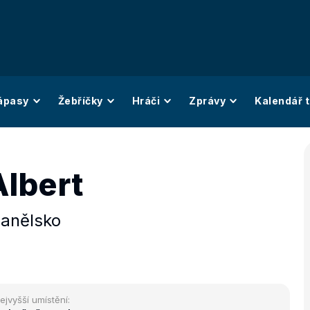
ápasy
Žebříčky
Hráči
Zprávy
Kalendář t
Albert
anělsko
ejvyšší umístění: