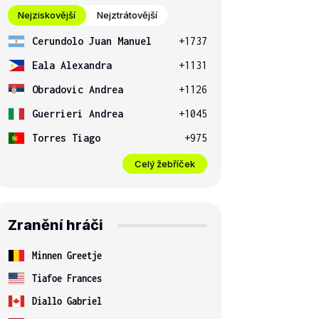
Nejziskovější
Nejztrátovější
Cerundolo Juan Manuel
+1737
Eala Alexandra
+1131
Obradovic Andrea
+1126
Guerrieri Andrea
+1045
Torres Tiago
+975
Celý žebříček
Zranění hráči
Minnen Greetje
Tiafoe Frances
Diallo Gabriel