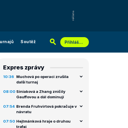
urnajů
Soutěž
Přihlášení
Expres zprávy
10:36
Muchová po operaci zrušila
další turnaj
08:00
Siniaková a Zhang zničily
Gauffovou a dál dominují
07:54
Brenda Fruhvirtová pokračuje v
návratu
07:50
Hejtmánková hraje o druhou
trofej