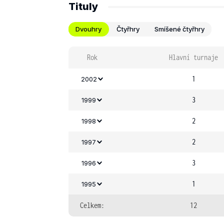
Tituly
Dvouhry
Čtyřhry
Smíšené čtyřhry
Rok
Hlavní turnaje
1
2002
3
1999
2
1998
2
1997
3
1996
1
1995
Celkem:
12