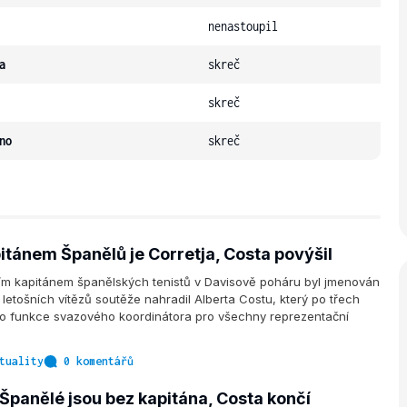
nenastoupil
a
skreč
skreč
no
skreč
tánem Španělů je Corretja, Costa povýšil
ím kapitánem španělských tenistů v Davisově poháru byl jmenován
 letošních vítězů soutěže nahradil Alberta Costu, který po třech
 do funkce svazového koordinátora pro všechny reprezentační
tuality
0 komentářů
Španělé jsou bez kapitána, Costa končí