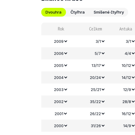
Dvouhra
Čtyřhra
Smíšené čtyřhry
Rok
Celkem
Antuka
2009
3/1
3/1
2006
5/7
4/4
2005
13/17
10/12
2004
20/24
14/12
2003
25/21
12/9
2002
35/22
28/8
2001
26/22
16/12
2000
31/26
14/9