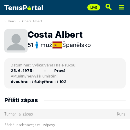
Hráči
Costa Albert
Costa Albert
51
muž
Španělsko
Datum nar.:
Výška:
Váha:
Hraje rukou:
25. 6. 1975
-
-
Pravá
Aktuální/nejvyšší umístění:
dvouhra: - / 6.
čtyřhra: - / 102.
Příští zápas
Turnaj a zápas
Kurs
Žádné nadcházející zápasy.