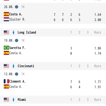
26.08.
1K
Costa A.
7
7
2
6
1.64
Sluiter R.
6
6
6
3
2.00
Long Island
1
2
3
Kurs
19.08.
1K
Saretta F.
3
1.86
Costa A.
0
1.74
Cincinnati
1
2
3
Kurs
12.08.
1K
Clement A.
7
6
1.71
Costa A.
6
4
1.91
Miami
1
2
3
Kurs