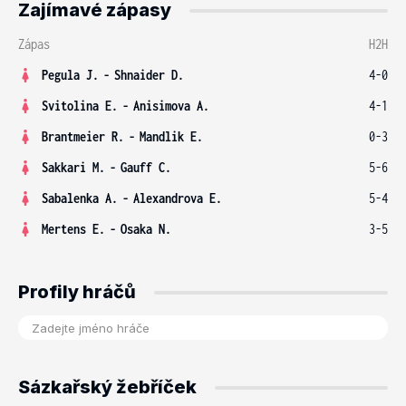
Zajímavé zápasy
Zápas
H2H
Pegula J.
-
Shnaider D.
4-0
Svitolina E.
-
Anisimova A.
4-1
Brantmeier R.
-
Mandlik E.
0-3
Sakkari M.
-
Gauff C.
5-6
Sabalenka A.
-
Alexandrova E.
5-4
Mertens E.
-
Osaka N.
3-5
Profily hráčů
Sázkařský žebříček