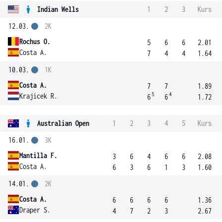
Indian Wells
1
2
3
Kurs
12.03.
2K
Rochus O.
5
6
6
2.01
Costa A.
7
4
4
1.64
10.03.
1K
Costa A.
7
7
1.89
5
4
Krajicek R.
6
6
1.72
Australian Open
1
2
3
4
5
Kurs
16.01.
3K
Mantilla F.
3
6
4
6
6
2.08
Costa A.
6
3
6
1
3
1.60
14.01.
2K
Costa A.
6
6
6
6
1.36
Draper S.
4
7
2
3
2.67