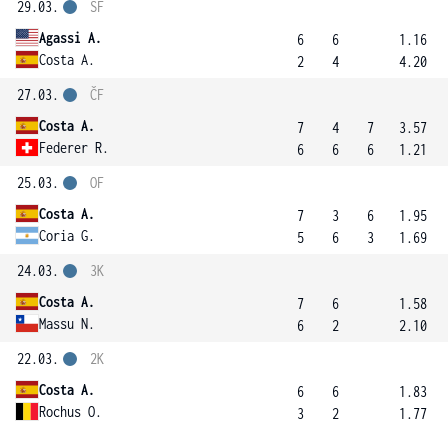
29.03.
SF
Agassi A.
6
6
1.16
Costa A.
2
4
4.20
27.03.
ČF
Costa A.
7
4
7
3.57
Federer R.
6
6
6
1.21
25.03.
OF
Costa A.
7
3
6
1.95
Coria G.
5
6
3
1.69
24.03.
3K
Costa A.
7
6
1.58
Massu N.
6
2
2.10
22.03.
2K
Costa A.
6
6
1.83
Rochus O.
3
2
1.77