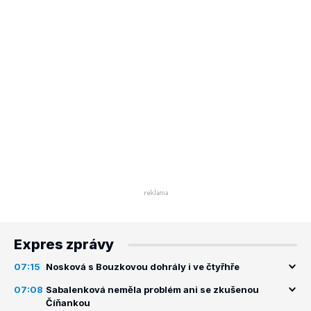
Expres zprávy
07:15
Nosková s Bouzkovou dohrály i ve čtyřhře
07:08
Sabalenková neměla problém ani se zkušenou
Číňankou