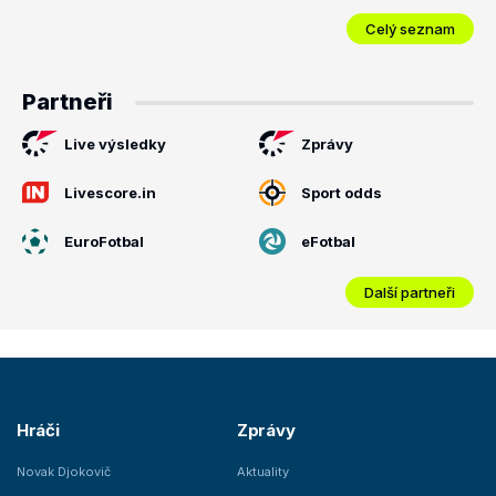
Celý seznam
Partneři
Live výsledky
Zprávy
Livescore.in
Sport odds
EuroFotbal
eFotbal
Další partneři
Hráči
Zprávy
Novak Djokovič
Aktuality