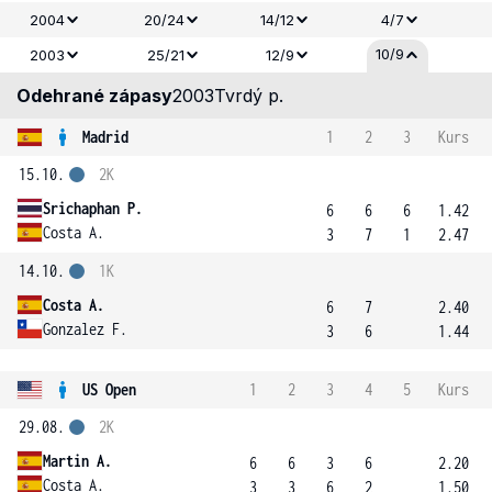
2004
20/24
14/12
4/7
10/9
2003
25/21
12/9
Odehrané zápasy
2003
Tvrdý p.
Madrid
1
2
3
Kurs
15.10.
2K
Srichaphan P.
6
6
6
1.42
Costa A.
3
7
1
2.47
14.10.
1K
Costa A.
6
7
2.40
Gonzalez F.
3
6
1.44
US Open
1
2
3
4
5
Kurs
29.08.
2K
Martin A.
6
6
3
6
2.20
Costa A.
3
3
6
2
1.50