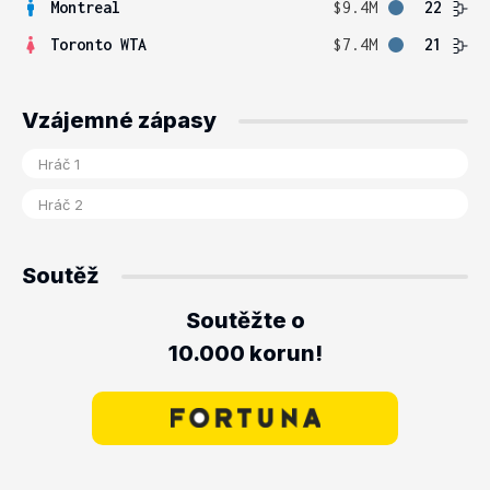
Montreal
$9.4M
22
Toronto WTA
$7.4M
21
Vzájemné zápasy
Soutěž
Soutěžte o
10.000 korun!