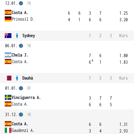
12.01.
1K
Costa A.
6
6
3
7
1.25
Prinosil D.
4
1
6
6
3.20
Sydney
1
2
3
Kurs
06.01.
1K
Chela J.
7
6
1.80
4
Costa A.
6
1
1.83
Dauhá
1
2
3
Kurs
01.01.
OF
Vinciguerra A.
3
7
7
Costa A.
6
6
5
31.12.
1K
Costa A.
6
6
1.31
Gaudenzi A.
3
4
2.93