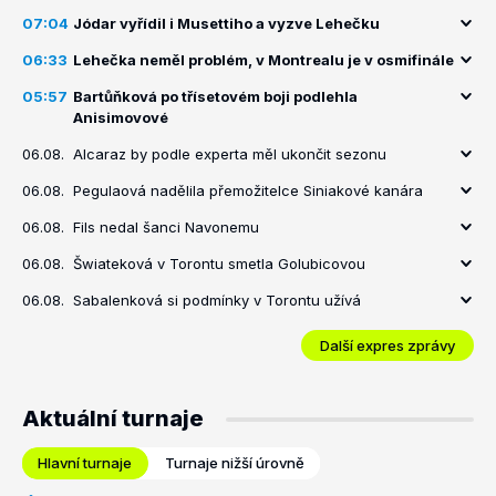
07:04
Jódar vyřídil i Musettiho a vyzve Lehečku
06:33
Lehečka neměl problém, v Montrealu je v osmifinále
05:57
Bartůňková po třísetovém boji podlehla
Anisimovové
06.08.
Alcaraz by podle experta měl ukončit sezonu
06.08.
Pegulaová nadělila přemožitelce Siniakové kanára
06.08.
Fils nedal šanci Navonemu
06.08.
Šwiateková v Torontu smetla Golubicovou
06.08.
Sabalenková si podmínky v Torontu užívá
Další expres zprávy
Aktuální turnaje
Hlavní turnaje
Turnaje nižší úrovně