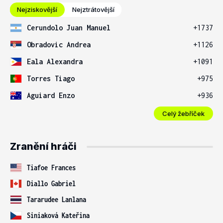
Nejziskovější
Nejztrátovější
Cerundolo Juan Manuel
+1737
Obradovic Andrea
+1126
Eala Alexandra
+1091
Torres Tiago
+975
Aguiard Enzo
+936
Celý žebříček
Zranění hráči
Tiafoe Frances
Diallo Gabriel
Tararudee Lanlana
Siniaková Kateřina