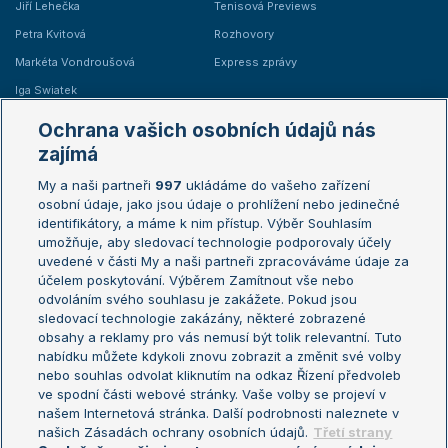
Jiří Lehečka
Tenisová Previews
Petra Kvitová
Rozhovory
Markéta Vondroušová
Express zprávy
Iga Swiatek
Marie Bouzková
Ochrana vašich osobních údajů nás
Žebříčky
Kalendář turnajů
zajímá
My a naši partneři
997
ukládáme do vašeho zařízení
Žebříček ATP (muži)
Australian Open
osobní údaje, jako jsou údaje o prohlížení nebo jedinečné
Žebříček WTA (ženy)
French Open
identifikátory, a máme k nim přístup. Výběr Souhlasím
umožňuje, aby sledovací technologie podporovaly účely
Sázkařský žebříček
Wimbledon
uvedené v části My a naši partneři zpracováváme údaje za
US Open
účelem poskytování. Výběrem Zamítnout vše nebo
odvoláním svého souhlasu je zakážete. Pokud jsou
Turnaj mistrů
sledovací technologie zakázány, některé zobrazené
Turnaj mistryň
obsahy a reklamy pro vás nemusí být tolik relevantní. Tuto
Aktualní trendy
nabídku můžete kdykoli znovu zobrazit a změnit své volby
nebo souhlas odvolat kliknutím na odkaz Řízení předvoleb
ve spodní části webové stránky. Vaše volby se projeví v
Fotbalové přestupy
našem Internetová stránka. Další podrobnosti naleznete v
Livesport Daily
našich Zásadách ochrany osobních údajů.
Třetí strany