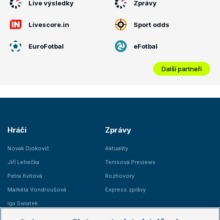
Live výsledky
Zprávy
Livescore.in
Sport odds
EuroFotbal
eFotbal
Další partneři
Hráči
Zprávy
Novak Djokovič
Aktuality
Jiří Lehečka
Tenisová Previews
Petra Kvitová
Rozhovory
Markéta Vondroušová
Express zprávy
Iga Swiatek
Marie Bouzková