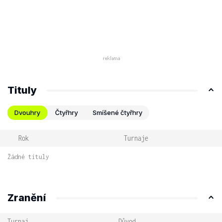
Tituly
Dvouhry
Čtyřhry
Smíšené čtyřhry
Rok
Turnaje
Žádné tituly
Zranění
Turnaj
Důvod