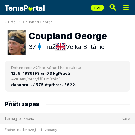
Hráči
Coupland George
Coupland George
37
muž
Velká Británie
Datum nar.:
Výška:
Váha:
Hraje rukou:
12. 5. 1989
193 cm
73 kg
Pravá
Aktuální/nejvyšší umístění:
dvouhra: - / 575.
čtyřhra: - / 622.
Příští zápas
Turnaj a zápas
Kurs
Žádné nadcházející zápasy.