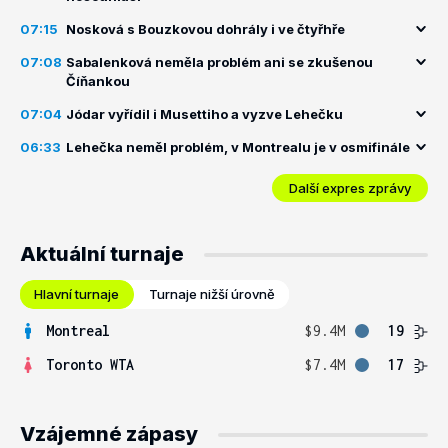
07:15
Nosková s Bouzkovou dohrály i ve čtyřhře
07:08
Sabalenková neměla problém ani se zkušenou
Číňankou
07:04
Jódar vyřídil i Musettiho a vyzve Lehečku
06:33
Lehečka neměl problém, v Montrealu je v osmifinále
Další expres zprávy
Aktuální turnaje
Hlavní turnaje
Turnaje nižší úrovně
Montreal
$9.4M
19
Toronto WTA
$7.4M
17
Vzájemné zápasy