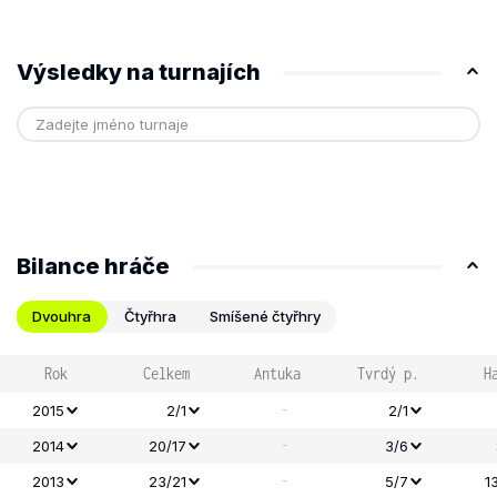
Výsledky na turnajích
Bilance hráče
Dvouhra
Čtyřhra
Smíšené čtyřhry
Rok
Celkem
Antuka
Tvrdý p.
H
-
2015
2/1
2/1
-
2014
20/17
3/6
-
2013
23/21
5/7
1