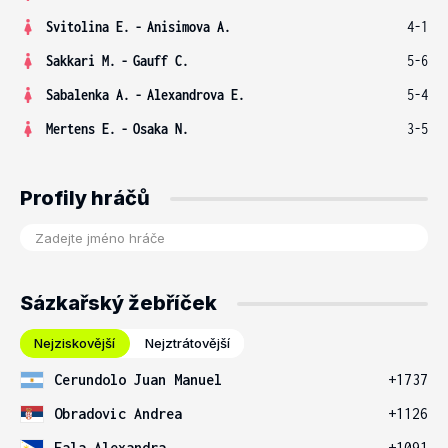
Svitolina E.
-
Anisimova A.
4-1
Sakkari M.
-
Gauff C.
5-6
Sabalenka A.
-
Alexandrova E.
5-4
Mertens E.
-
Osaka N.
3-5
Profily hráčů
Sázkařský žebříček
Nejziskovější
Nejztrátovější
Cerundolo Juan Manuel
+1737
Obradovic Andrea
+1126
Eala Alexandra
+1091