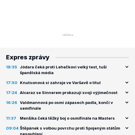
Expres zprávy
18:35
Jódara čeká proti Lehečkovi velký test, tuší
španělská média
17:50
Knutsonová si zahraje ve Varšavě o titul
17:24
Alcaraz se Sinnerem prokazují svoji výjimečnost
16:26
Valdmannová po osmi zápasech padla, končí v
semifinále
11:37
Menšíka čeká těžký boj o osmifinále na Masters
09:04
Štěpánek s volbou povrchu proti Spojeným státům
nesouhlasí