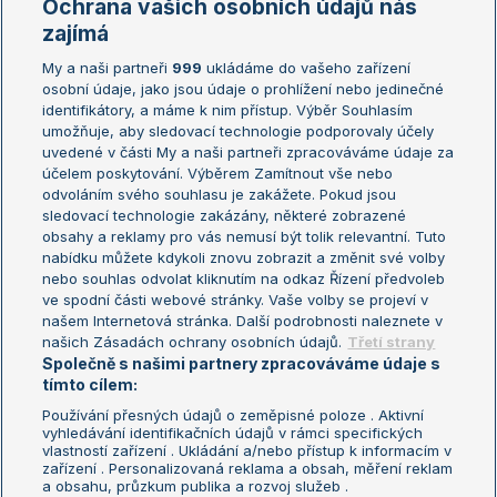
Ochrana vašich osobních údajů nás
Žebříčky
Kalendář turnajů
zajímá
My a naši partneři
999
ukládáme do vašeho zařízení
Žebříček ATP (muži)
Australian Open
osobní údaje, jako jsou údaje o prohlížení nebo jedinečné
Žebříček WTA (ženy)
French Open
identifikátory, a máme k nim přístup. Výběr Souhlasím
umožňuje, aby sledovací technologie podporovaly účely
Sázkařský žebříček
Wimbledon
uvedené v části My a naši partneři zpracováváme údaje za
US Open
účelem poskytování. Výběrem Zamítnout vše nebo
odvoláním svého souhlasu je zakážete. Pokud jsou
Turnaj mistrů
sledovací technologie zakázány, některé zobrazené
Turnaj mistryň
obsahy a reklamy pro vás nemusí být tolik relevantní. Tuto
Aktualní trendy
nabídku můžete kdykoli znovu zobrazit a změnit své volby
nebo souhlas odvolat kliknutím na odkaz Řízení předvoleb
ve spodní části webové stránky. Vaše volby se projeví v
Fotbalové přestupy
našem Internetová stránka. Další podrobnosti naleznete v
Livesport Daily
našich Zásadách ochrany osobních údajů.
Třetí strany
Společně s našimi partnery zpracováváme údaje s
LS Prague Open
tímto cílem:
Používání přesných údajů o zeměpisné poloze . Aktivní
vyhledávání identifikačních údajů v rámci specifických
vlastností zařízení . Ukládání a/nebo přístup k informacím v
Podmínky užití
Nastavení soukromí
zařízení . Personalizovaná reklama a obsah, měření reklam
GDPR a žurnalistika
Reklama
a obsahu, průzkum publika a rozvoj služeb .
Informace o zpracování osobních