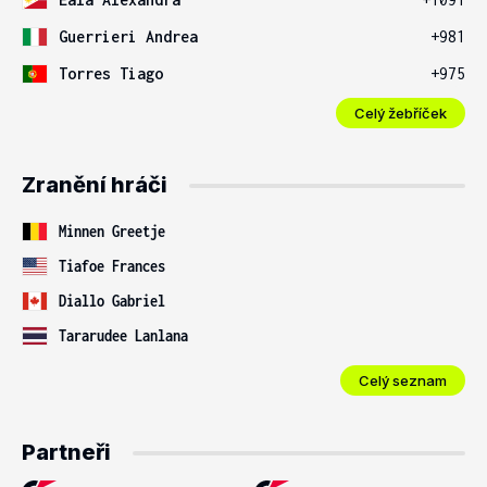
Guerrieri Andrea
+981
Torres Tiago
+975
Celý žebříček
Zranění hráči
Minnen Greetje
Tiafoe Frances
Diallo Gabriel
Tararudee Lanlana
Celý seznam
Partneři