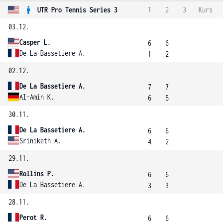
UTR Pro Tennis Series 3
1
2
3
Kurs
03.12.
Casper L.
6
6
De La Bassetiere A.
1
2
02.12.
De La Bassetiere A.
7
7
Al-Amin K.
6
5
30.11.
De La Bassetiere A.
6
6
Sriniketh A.
4
2
29.11.
Rollins P.
6
6
De La Bassetiere A.
3
3
28.11.
Perot R.
6
6