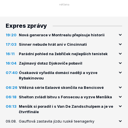
Expres zprávy
19:20
Nová generace v Montrealu přepisuje historii
17:03
Sinner nebude hrát ani v Cincinnati
16:11
Parádní pohled na žebříček nejlepších tenistek
16:04
Zajímavý dotaz Djokoviče pobavil
07:40
Ósakaová vyřadila domácí naději a vyzve
Rybakinovou
06:26
Vítězná série Ealaové skončila na Bencicové
06:18
Shelton zvládl bitvu s Fonsecou a vyzve Menšíka
06:13
Menšík si poradil i s Van De Zandschulpem a je ve
čtvrtfinále
09.08.
Gauffová zastavila jízdu ruské teenagerky