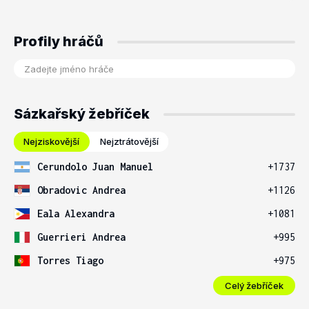
Profily hráčů
Sázkařský žebříček
Nejziskovější
Nejztrátovější
Cerundolo Juan Manuel
+1737
Obradovic Andrea
+1126
Eala Alexandra
+1081
Guerrieri Andrea
+995
Torres Tiago
+975
Celý žebříček