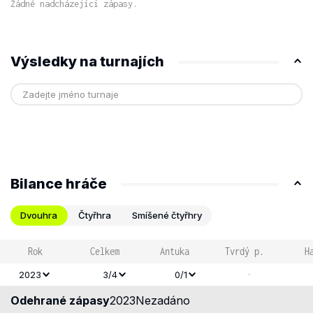
Žádné nadcházející zápasy.
Výsledky na turnajích
Bilance hráče
Dvouhra
Čtyřhra
Smíšené čtyřhry
Rok
Celkem
Antuka
Tvrdý p.
H
-
2023
3/4
0/1
Odehrané zápasy
2023
Nezadáno