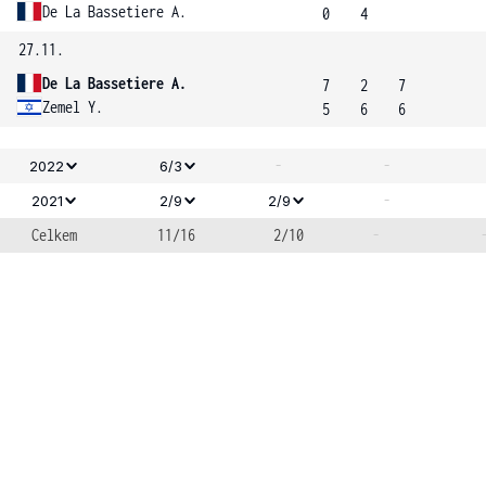
De La Bassetiere A.
0
4
27.11.
De La Bassetiere A.
7
2
7
Zemel Y.
5
6
6
-
-
2022
6/3
-
2021
2/9
2/9
Celkem
11/16
2/10
-