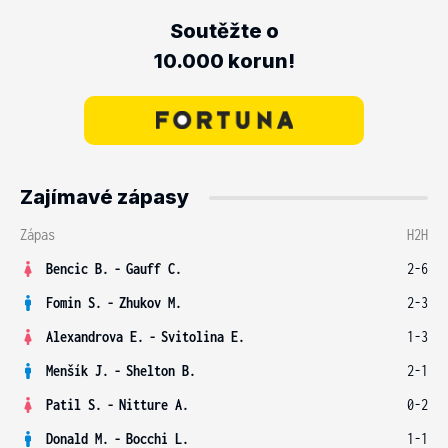
Soutěžte o
10.000 korun!
Zajímavé zápasy
Zápas
H2H
Bencic B.
-
Gauff C.
2-6
Fomin S.
-
Zhukov M.
2-3
Alexandrova E.
-
Svitolina E.
1-3
Menšík J.
-
Shelton B.
2-1
Patil S.
-
Nitture A.
0-2
Donald M.
-
Bocchi L.
1-1