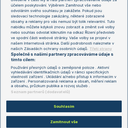
US Open
účelem poskytování. Výběrem Zamítnout vše nebo
odvoláním svého souhlasu je zakážete. Pokud jsou
Turnaj mistrů
sledovací technologie zakázány, některé zobrazené
Turnaj mistryň
obsahy a reklamy pro vás nemusí být tolik relevantní. Tuto
Aktualní trendy
nabídku můžete kdykoli znovu zobrazit a změnit své volby
nebo souhlas odvolat kliknutím na odkaz Řízení předvoleb
ve spodní části webové stránky. Vaše volby se projeví v
Fotbalové přestupy
našem Internetová stránka. Další podrobnosti naleznete v
Livesport Daily
našich Zásadách ochrany osobních údajů.
Třetí strany
Společně s našimi partnery zpracováváme údaje s
LS Prague Open
tímto cílem:
Používání přesných údajů o zeměpisné poloze . Aktivní
vyhledávání identifikačních údajů v rámci specifických
vlastností zařízení . Ukládání a/nebo přístup k informacím v
Podmínky užití
Nastavení soukromí
zařízení . Personalizovaná reklama a obsah, měření reklam
GDPR a žurnalistika
Reklama
a obsahu, průzkum publika a rozvoj služeb .
Informace o zpracování osobních
Kontakt
Seznam partnerů (dodavatelů)
údajů
Tiráž
Souhlasím
Copyright © 2008-2026 TenisPortal.cz. Využíváme zpravodajství ČTK.
Zamítnout vše