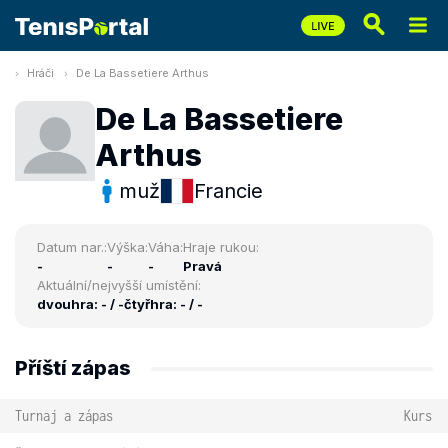
Hráči
De La Bassetiere Arthus
De La Bassetiere
Arthus
muž
Francie
Datum nar.:
Výška:
Váha:
Hraje rukou:
-
-
-
Pravá
Aktuální/nejvyšší umístění:
dvouhra: - / -
čtyřhra: - / -
Příští zápas
Turnaj a zápas
Kurs