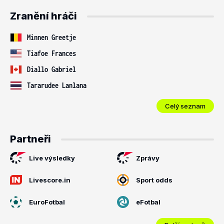
Zranění hráči
Minnen Greetje
Tiafoe Frances
Diallo Gabriel
Tararudee Lanlana
Celý seznam
Partneři
Live výsledky
Zprávy
Livescore.in
Sport odds
EuroFotbal
eFotbal