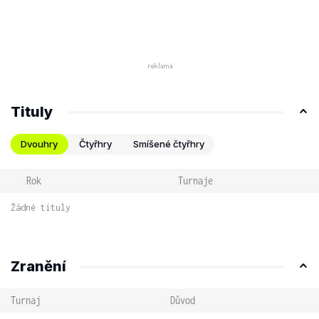
Tituly
Dvouhry
Čtyřhry
Smíšené čtyřhry
Rok
Turnaje
Žádné tituly
Zranění
Turnaj
Důvod