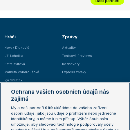
Další partneři
Hráči
Zprávy
Novak Djokovič
Aktuality
Jiří Lehečka
Tenisová Previews
Petra Kvitová
Rozhovory
Markéta Vondroušová
Express zprávy
Iga Swiatek
Marie Bouzková
Ochrana vašich osobních údajů nás
Žebříčky
Kalendář turnajů
zajímá
My a naši partneři
999
ukládáme do vašeho zařízení
Žebříček ATP (muži)
Australian Open
osobní údaje, jako jsou údaje o prohlížení nebo jedinečné
Žebříček WTA (ženy)
French Open
identifikátory, a máme k nim přístup. Výběr Souhlasím
umožňuje, aby sledovací technologie podporovaly účely
Sázkařský žebříček
Wimbledon
uvedené v části My a naši partneři zpracováváme údaje za