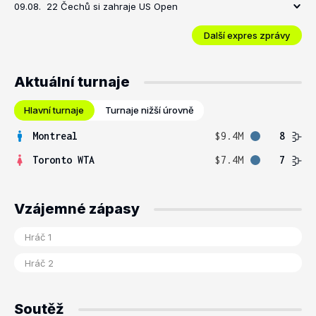
09.08.
22 Čechů si zahraje US Open
Další expres zprávy
Aktuální turnaje
Hlavní turnaje
Turnaje nižší úrovně
Montreal
$9.4M
8
Toronto WTA
$7.4M
7
Vzájemné zápasy
Soutěž