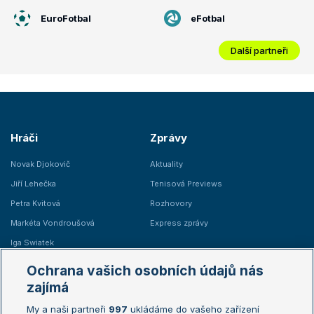
EuroFotbal
eFotbal
Další partneři
Hráči
Zprávy
Novak Djokovič
Aktuality
Jiří Lehečka
Tenisová Previews
Petra Kvitová
Rozhovory
Markéta Vondroušová
Express zprávy
Iga Swiatek
Marie Bouzková
Ochrana vašich osobních údajů nás
Žebříčky
Kalendář turnajů
zajímá
My a naši partneři
997
ukládáme do vašeho zařízení
Žebříček ATP (muži)
Australian Open