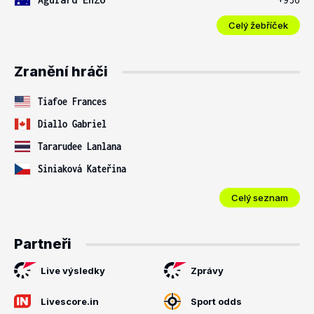
Celý žebříček
Zranění hráči
Tiafoe Frances
Diallo Gabriel
Tararudee Lanlana
Siniaková Kateřina
Celý seznam
Partneři
Live výsledky
Zprávy
Livescore.in
Sport odds