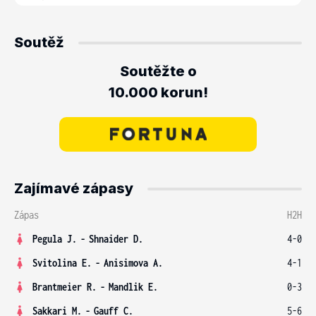
Soutěž
Soutěžte o
10.000 korun!
Zajímavé zápasy
Zápas
H2H
Pegula J.
-
Shnaider D.
4-0
Svitolina E.
-
Anisimova A.
4-1
Brantmeier R.
-
Mandlik E.
0-3
Sakkari M.
-
Gauff C.
5-6