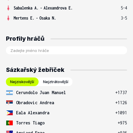
Sabalenka A.
-
Alexandrova E.
5-4
Mertens E.
-
Osaka N.
3-5
Profily hráčů
Sázkařský žebříček
Nejziskovější
Nejztrátovější
Cerundolo Juan Manuel
+1737
Obradovic Andrea
+1126
Eala Alexandra
+1091
Torres Tiago
+975
Aguiard Enzo
+936