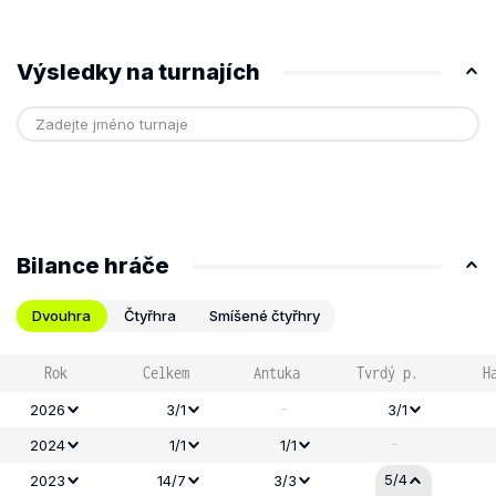
Výsledky na turnajích
Bilance hráče
Dvouhra
Čtyřhra
Smíšené čtyřhry
Rok
Celkem
Antuka
Tvrdý p.
H
-
2026
3/1
3/1
-
2024
1/1
1/1
5/4
2023
14/7
3/3