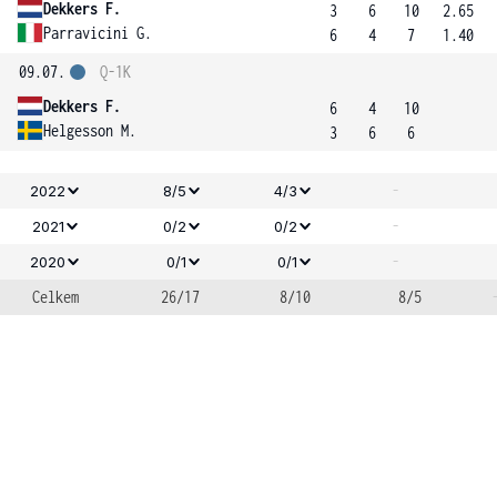
Dekkers F.
3
6
10
2.65
Parravicini G.
6
4
7
1.40
09.07.
Q-1K
Dekkers F.
6
4
10
Helgesson M.
3
6
6
-
2022
8/5
4/3
-
2021
0/2
0/2
-
2020
0/1
0/1
Celkem
26/17
8/10
8/5