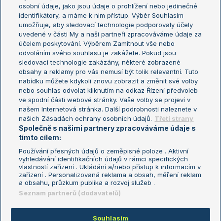
osobní údaje, jako jsou údaje o prohlížení nebo jedinečné
Žebříček WTA (ženy)
French Open
identifikátory, a máme k nim přístup. Výběr Souhlasím
umožňuje, aby sledovací technologie podporovaly účely
Sázkařský žebříček
Wimbledon
uvedené v části My a naši partneři zpracováváme údaje za
US Open
účelem poskytování. Výběrem Zamítnout vše nebo
odvoláním svého souhlasu je zakážete. Pokud jsou
Turnaj mistrů
sledovací technologie zakázány, některé zobrazené
Turnaj mistryň
obsahy a reklamy pro vás nemusí být tolik relevantní. Tuto
Aktualní trendy
nabídku můžete kdykoli znovu zobrazit a změnit své volby
nebo souhlas odvolat kliknutím na odkaz Řízení předvoleb
ve spodní části webové stránky. Vaše volby se projeví v
Fotbalové přestupy
našem Internetová stránka. Další podrobnosti naleznete v
Livesport Daily
našich Zásadách ochrany osobních údajů.
Třetí strany
Společně s našimi partnery zpracováváme údaje s
LS Prague Open
tímto cílem:
Používání přesných údajů o zeměpisné poloze . Aktivní
vyhledávání identifikačních údajů v rámci specifických
vlastností zařízení . Ukládání a/nebo přístup k informacím v
Podmínky užití
Nastavení soukromí
zařízení . Personalizovaná reklama a obsah, měření reklam
GDPR a žurnalistika
Reklama
a obsahu, průzkum publika a rozvoj služeb .
Informace o zpracování osobních
Kontakt
Seznam partnerů (dodavatelů)
údajů
Tiráž
Souhlasím