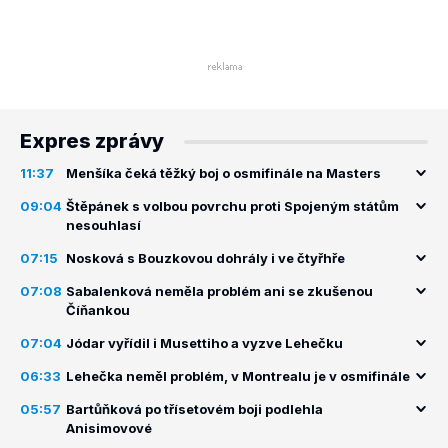
Expres zprávy
11:37
Menšíka čeká těžký boj o osmifinále na Masters
09:04
Štěpánek s volbou povrchu proti Spojeným státům
nesouhlasí
07:15
Nosková s Bouzkovou dohrály i ve čtyřhře
07:08
Sabalenková neměla problém ani se zkušenou
Číňankou
07:04
Jódar vyřídil i Musettiho a vyzve Lehečku
06:33
Lehečka neměl problém, v Montrealu je v osmifinále
05:57
Bartůňková po třísetovém boji podlehla
Anisimovové