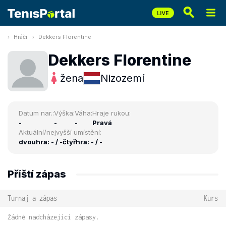
Hráči
Dekkers Florentine
Dekkers Florentine
žena
Nizozemí
Datum nar.:
Výška:
Váha:
Hraje rukou:
-
-
-
Pravá
Aktuální/nejvyšší umístění:
dvouhra: - / -
čtyřhra: - / -
Příští zápas
Turnaj a zápas
Kurs
Žádné nadcházející zápasy.