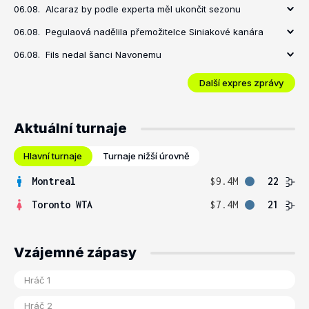
06.08.
Alcaraz by podle experta měl ukončit sezonu
06.08.
Pegulaová nadělila přemožitelce Siniakové kanára
06.08.
Fils nedal šanci Navonemu
Další expres zprávy
Aktuální turnaje
Hlavní turnaje
Turnaje nižší úrovně
Montreal
$9.4M
22
Toronto WTA
$7.4M
21
Vzájemné zápasy