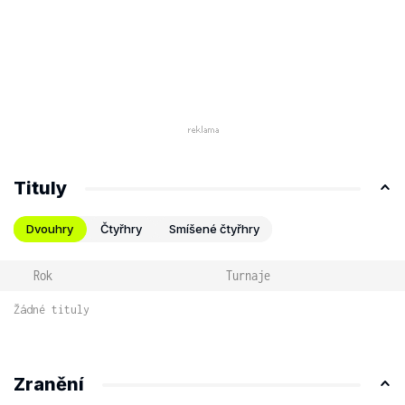
Tituly
Dvouhry
Čtyřhry
Smíšené čtyřhry
Rok
Turnaje
Žádné tituly
Zranění