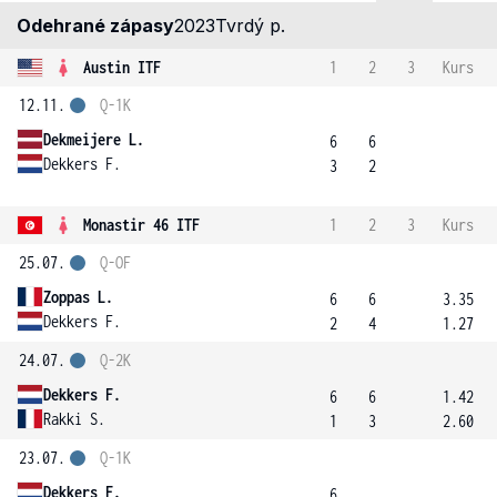
Odehrané zápasy
2023
Tvrdý p.
Austin ITF
1
2
3
Kurs
12.11.
Q-1K
Dekmeijere L.
6
6
Dekkers F.
3
2
Monastir 46 ITF
1
2
3
Kurs
25.07.
Q-OF
Zoppas L.
6
6
3.35
Dekkers F.
2
4
1.27
24.07.
Q-2K
Dekkers F.
6
6
1.42
Rakki S.
1
3
2.60
23.07.
Q-1K
Dekkers F.
6