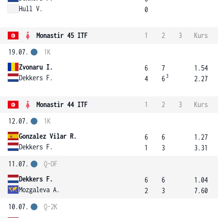
Hull V.
0
Monastir 45 ITF
1
2
3
Kurs
19.07.
1K
Zvonaru I.
6
7
1.54
3
Dekkers F.
4
6
2.27
Monastir 44 ITF
1
2
3
Kurs
12.07.
1K
Gonzalez Vilar R.
6
6
1.27
Dekkers F.
1
3
3.31
11.07.
Q-OF
Dekkers F.
6
6
1.04
Mozgaleva A.
2
3
7.60
10.07.
Q-2K