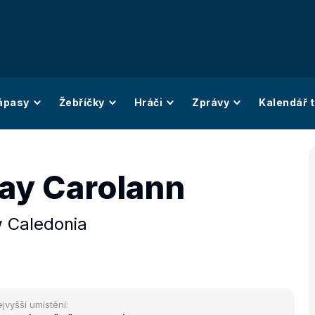
ápasy
Žebříčky
Hráči
Zprávy
Kalendář t
ay Carolann
 Caledonia
jvyšší umístění: