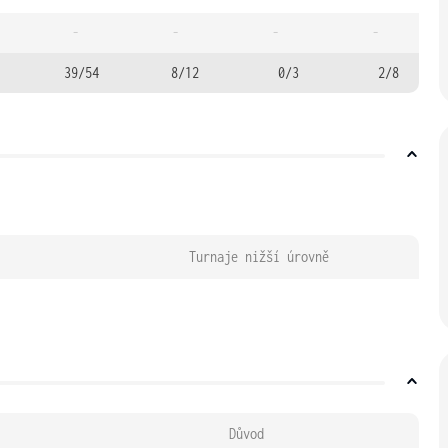
-
-
-
-
39/54
8/12
0/3
2/8
Turnaje nižší úrovně
Důvod