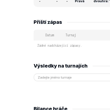
-
-
-
Pravá
dvouhra: 
Příští zápas
Datum
Turnaj
Žádné nadcházející zápasy.
Výsledky na turnajích
Bilance hráče