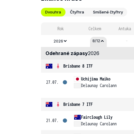
Dvouhra
Čtyřhra
Smíšené čtyřhry
Rok
Celkem
Antuka
-
8/12
2026
Odehrané zápasy
2026
Brisbane 8 ITF
Uchijima Maiko
27.07.
Delaunay Carolann
Brisbane 7 ITF
Fairclough Lily
21.07.
Delaunay Carolann