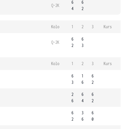
6
6
Q-2K
4
2
Kolo
1
2
3
Kurs
6
6
Q-2K
2
3
Kolo
1
2
3
Kurs
6
1
6
3
6
2
2
6
6
6
4
2
6
3
6
2
6
0