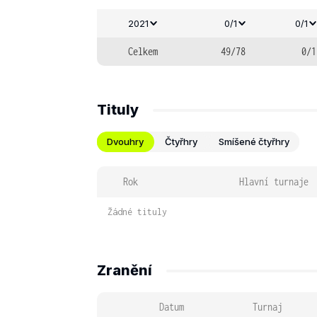
2021
0/1
0/1
Celkem
49/78
0/1
Tituly
Dvouhry
Čtyřhry
Smíšené čtyřhry
Rok
Hlavní turnaje
Žádné tituly
Zranění
Datum
Turnaj