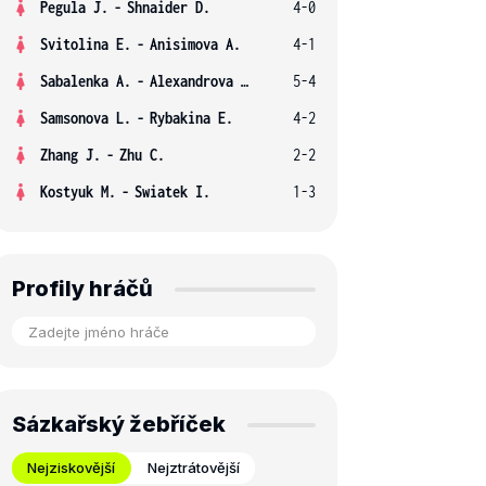
Pegula J.
-
Shnaider D.
4-0
Svitolina E.
-
Anisimova A.
4-1
Sabalenka A.
-
Alexandrova E.
5-4
Samsonova L.
-
Rybakina E.
4-2
Zhang J.
-
Zhu C.
2-2
Kostyuk M.
-
Swiatek I.
1-3
Profily hráčů
Sázkařský žebříček
Nejziskovější
Nejztrátovější