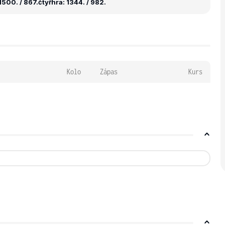
1500. / 867.
čtyřhra: 1344. / 982.
Kolo
Zápas
Kurs