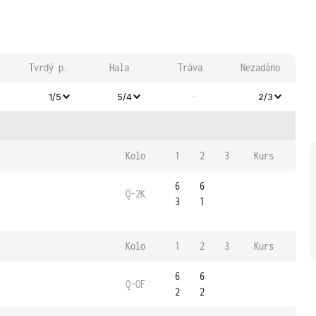
Tvrdý p.
Hala
Tráva
Nezadáno
-
1/5
5/4
2/3
Kolo
1
2
3
Kurs
6
6
Q-2K
3
1
Kolo
1
2
3
Kurs
6
6
Q-OF
2
2