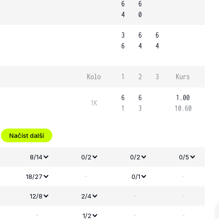
6
6
4
0
3
6
6
6
4
4
Kolo
1
2
3
Kurs
6
6
1.00
1K
1
3
10.60
Načíst další
8/14
0/2
0/2
0/5
-
-
18/27
0/1
-
-
12/8
2/4
-
-
-
1/2