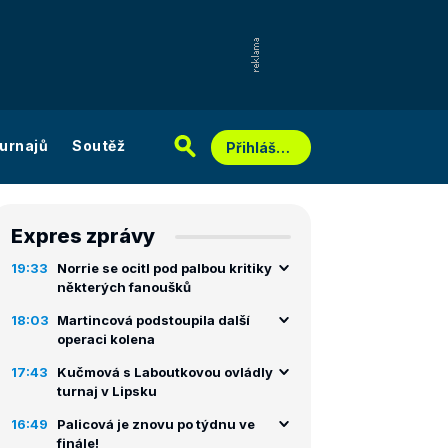
urnajů
Soutěž
Přihlášení
Expres zprávy
19:33
Norrie se ocitl pod palbou kritiky
některých fanoušků
18:03
Martincová podstoupila další
operaci kolena
17:43
Kučmová s Laboutkovou ovládly
turnaj v Lipsku
16:49
Palicová je znovu po týdnu ve
finále!