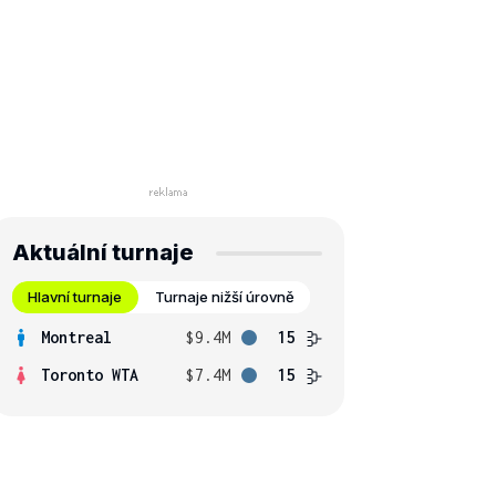
Aktuální turnaje
Hlavní turnaje
Turnaje nižší úrovně
Montreal
$9.4M
15
Toronto WTA
$7.4M
15