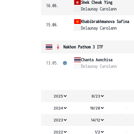
Shek Cheuk Ying
16.06.
Delaunay Carolann
Khabibrakhmanova Safina
15.06.
Delaunay Carolann
Nakhon Pathom 3 ITF
Chanta Aunchisa
13.05.
Delaunay Carolann
-
2025
8/23
-
2024
18/28
-
2023
14/12
-
2022
1/2