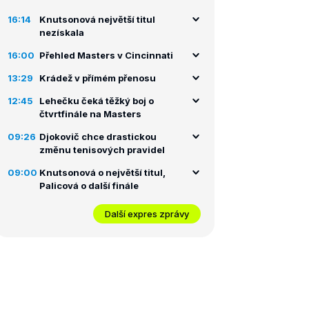
16:14
Knutsonová největší titul
nezískala
16:00
Přehled Masters v Cincinnati
13:29
Krádež v přímém přenosu
12:45
Lehečku čeká těžký boj o
čtvrtfinále na Masters
09:26
Djokovič chce drastickou
změnu tenisových pravidel
09:00
Knutsonová o největší titul,
Palicová o další finále
Další expres zprávy