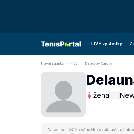
LIVE výsledky
Z
Hlavní stránka
Hráči
Delaunay Carolann
Delaun
žena
New
Datum nar.:
Výška:
Váha:
Hraje rukou:
Aktuální/ne