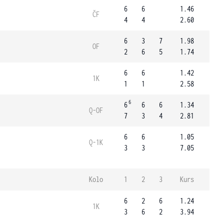
6
6
1.46
ČF
4
4
2.60
6
3
7
1.98
OF
2
6
5
1.74
6
6
1.42
1K
1
1
2.58
6
6
6
6
1.34
Q-OF
7
3
4
2.81
6
6
1.05
Q-1K
3
3
7.05
Kolo
1
2
3
Kurs
6
2
6
1.24
1K
3
6
2
3.94