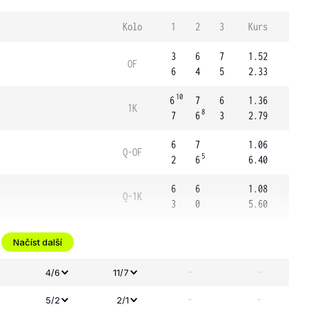
Kolo
1
2
3
Kurs
3
6
7
1.52
OF
6
4
5
2.33
10
6
7
6
1.36
1K
8
7
6
3
2.79
6
7
1.06
Q-OF
5
2
6
6.40
6
6
1.08
Q-1K
3
0
5.60
Načíst další
-
-
4/6
11/7
-
-
5/2
2/1