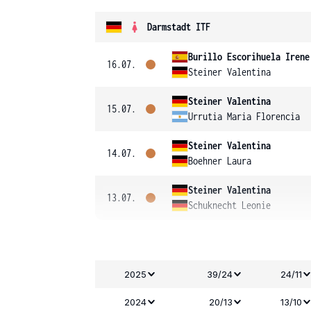
Darmstadt ITF
Burillo Escorihuela Irene
16.07.
Steiner Valentina
Steiner Valentina
15.07.
Urrutia Maria Florencia
Steiner Valentina
14.07.
Boehner Laura
Steiner Valentina
13.07.
Schuknecht Leonie
2025
39/24
24/11
2024
20/13
13/10