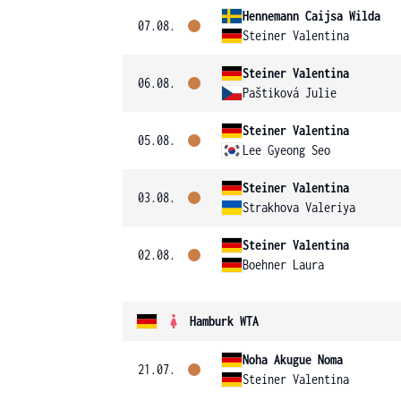
Hennemann Caijsa Wilda
07.08.
Steiner Valentina
Steiner Valentina
06.08.
Paštiková Julie
Steiner Valentina
05.08.
Lee Gyeong Seo
Steiner Valentina
03.08.
Strakhova Valeriya
Steiner Valentina
02.08.
Boehner Laura
Hamburk WTA
Noha Akugue Noma
21.07.
Steiner Valentina