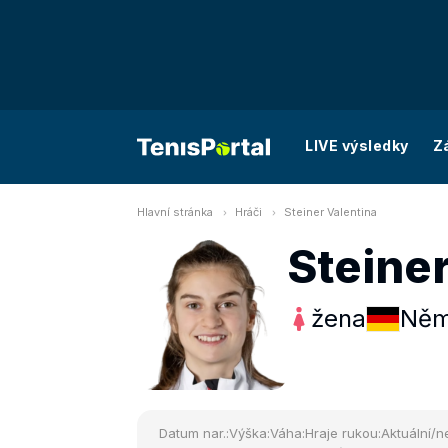
LIVE výsledky
Z
Hlavní stránka
Hráči
Steiner Valentina
Steiner
žena
Něm
Datum nar.:
Výška:
Váha:
Hraje rukou:
Aktuální/ne