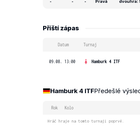
-
-
-
Pravá
dvouhra: 5
Příští zápas
Datum
Turnaj
09.08. 13:00
Hamburk 4 ITF
Hamburk 4 ITF
Předešlé výsle
Rok
Kolo
Hráč hraje na tomto turnaji poprvé.