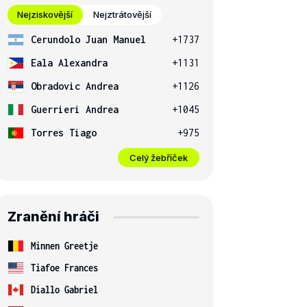
Nejziskovější
Nejztrátovější
Cerundolo Juan Manuel
+1737
Eala Alexandra
+1131
Obradovic Andrea
+1126
Guerrieri Andrea
+1045
Torres Tiago
+975
Celý žebříček
Zranění hráči
Minnen Greetje
Tiafoe Frances
Diallo Gabriel