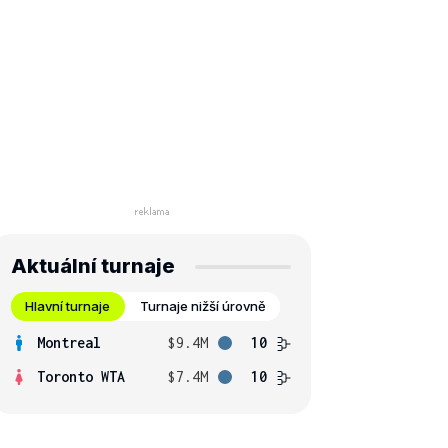
Aktuální turnaje
Hlavní turnaje
Turnaje nižší úrovně
Montreal
$9.4M
10
Toronto WTA
$7.4M
10