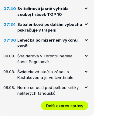
07:40
Svitolinová jasně vyhrála
souboj hráček TOP 10
07:34
Sabalenková po dalším výbuchu
pokračuje v trápení
07:30
Lehečka po mizerném výkonu
končí
08.08.
Šnajderová v Torontu nedala
šanci Pegulaové
08.08.
Šwiateková otočila zápas s
Kosťukovou a je ve čtvrtfinále
08.08.
Norrie se ocitl pod palbou kritiky
některých fanoušků
Další expres zprávy