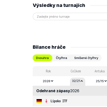
Výsledky na turnajích
Bilance hráče
Dvouhra
Čtyřhra
Smíšené čtyřhry
Rok
Celkem
Antuka
32/21
2026
25/15
Odehrané zápasy
2026
Lipsko ITF