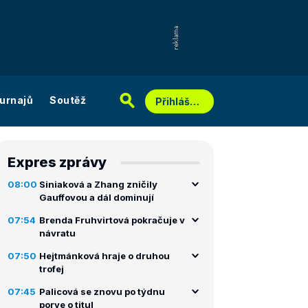
urnajů
Soutěž
Přihlášení
Expres zprávy
08:00
Siniaková a Zhang zničily
Gauffovou a dál dominují
07:54
Brenda Fruhvirtová pokračuje v
návratu
07:50
Hejtmánková hraje o druhou
trofej
07:45
Palicová se znovu po týdnu
porve o titul