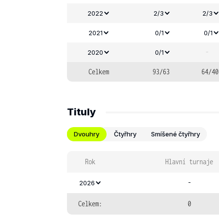
2022
2/3
2/3
2021
0/1
0/1
-
2020
0/1
Celkem
93/63
64/40
Tituly
Dvouhry
Čtyřhry
Smíšené čtyřhry
Rok
Hlavní turnaje
-
2026
Celkem:
0