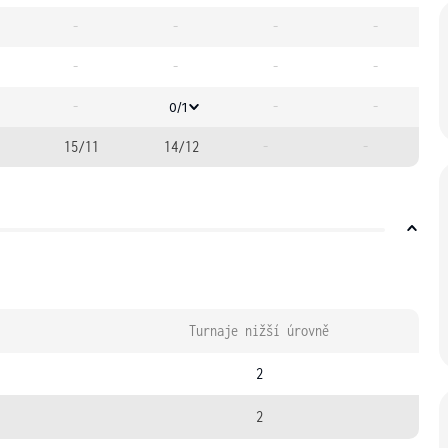
-
-
-
-
-
-
-
-
-
-
-
0/1
15/11
14/12
-
-
Turnaje nižší úrovně
2
2