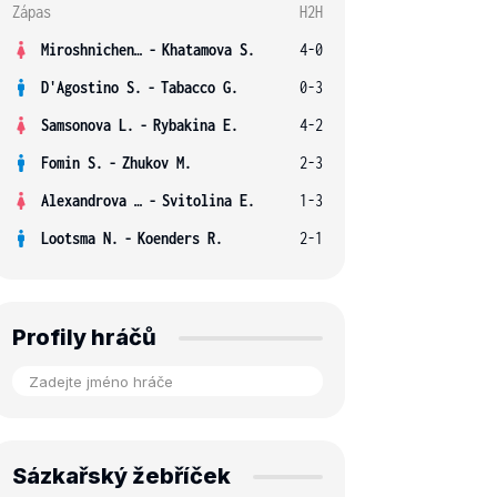
Zápas
H2H
Miroshnichenko V.
-
Khatamova S.
4-0
D'Agostino S.
-
Tabacco G.
0-3
Samsonova L.
-
Rybakina E.
4-2
Fomin S.
-
Zhukov M.
2-3
Alexandrova E.
-
Svitolina E.
1-3
Lootsma N.
-
Koenders R.
2-1
Profily hráčů
Sázkařský žebříček