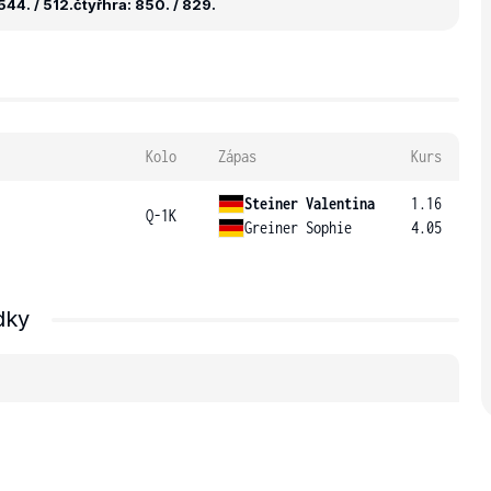
44. / 512.
čtyřhra: 850. / 829.
Kolo
Zápas
Kurs
Steiner Valentina
1.16
Q-1K
Greiner Sophie
4.05
dky