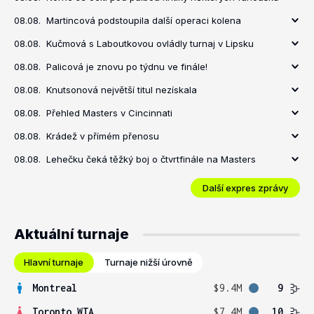
08.08.
Martincová podstoupila další operaci kolena
08.08.
Kučmová s Laboutkovou ovládly turnaj v Lipsku
08.08.
Palicová je znovu po týdnu ve finále!
08.08.
Knutsonová největší titul nezískala
08.08.
Přehled Masters v Cincinnati
08.08.
Krádež v přímém přenosu
08.08.
Lehečku čeká těžký boj o čtvrtfinále na Masters
Další expres zprávy
Aktuální turnaje
Hlavní turnaje
Turnaje nižší úrovně
Montreal
$9.4M
9
Toronto WTA
$7.4M
10