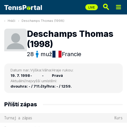
Hráči
Deschamps Thomas (1998)
Deschamps Thomas
(1998)
28
muž
Francie
Datum nar.:
Výška:
Váha:
Hraje rukou:
19. 7. 1998
-
-
Pravá
Aktuální/nejvyšší umístění:
dvouhra: - / 711.
čtyřhra: - / 1259.
Příští zápas
Turnaj a zápas
Kurs