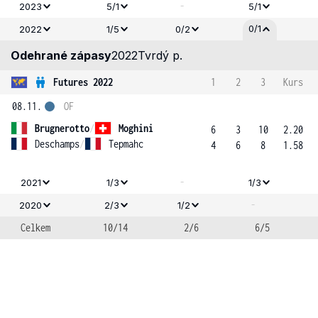
-
2023
5/1
5/1
0/1
2022
1/5
0/2
Odehrané zápasy
2022
Tvrdý p.
Futures 2022
1
2
3
Kurs
08.11.
OF
Brugnerotto
/
Moghini
6
3
10
2.20
Deschamps
/
Tepmahc
4
6
8
1.58
-
2021
1/3
1/3
-
2020
2/3
1/2
Celkem
10/14
2/6
6/5