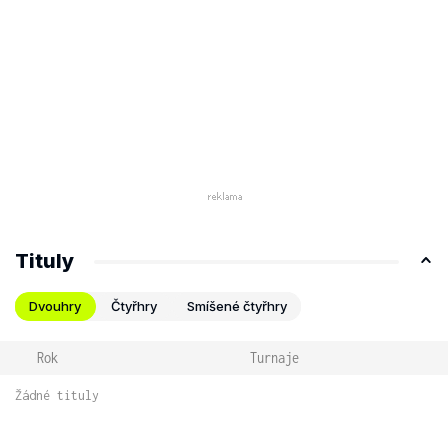
Tituly
Dvouhry
Čtyřhry
Smíšené čtyřhry
Rok
Turnaje
Žádné tituly