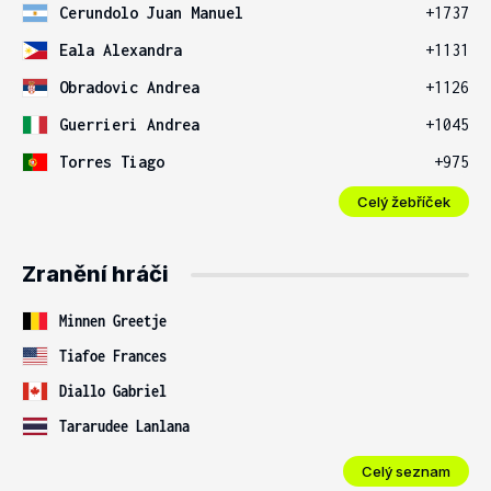
Cerundolo Juan Manuel
+1737
Eala Alexandra
+1131
Obradovic Andrea
+1126
Guerrieri Andrea
+1045
Torres Tiago
+975
Celý žebříček
Zranění hráči
Minnen Greetje
Tiafoe Frances
Diallo Gabriel
Tararudee Lanlana
Celý seznam