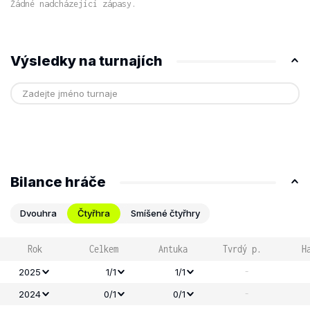
Žádné nadcházející zápasy.
Výsledky na turnajích
Bilance hráče
Dvouhra
Čtyřhra
Smíšené čtyřhry
Rok
Celkem
Antuka
Tvrdý p.
H
-
2025
1/1
1/1
-
2024
0/1
0/1