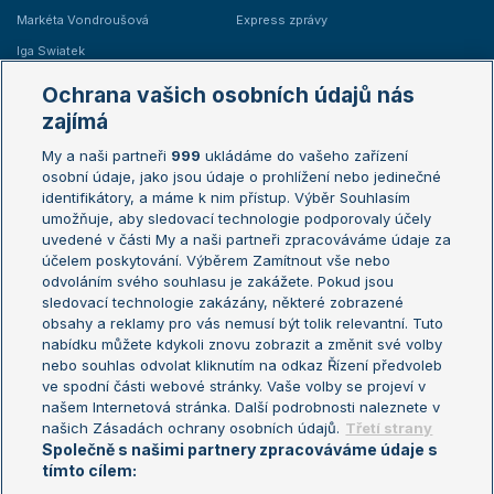
Markéta Vondroušová
Express zprávy
Iga Swiatek
Marie Bouzková
Ochrana vašich osobních údajů nás
Žebříčky
Kalendář turnajů
zajímá
My a naši partneři
999
ukládáme do vašeho zařízení
Žebříček ATP (muži)
Australian Open
osobní údaje, jako jsou údaje o prohlížení nebo jedinečné
Žebříček WTA (ženy)
French Open
identifikátory, a máme k nim přístup. Výběr Souhlasím
umožňuje, aby sledovací technologie podporovaly účely
Sázkařský žebříček
Wimbledon
uvedené v části My a naši partneři zpracováváme údaje za
US Open
účelem poskytování. Výběrem Zamítnout vše nebo
odvoláním svého souhlasu je zakážete. Pokud jsou
Turnaj mistrů
sledovací technologie zakázány, některé zobrazené
Turnaj mistryň
obsahy a reklamy pro vás nemusí být tolik relevantní. Tuto
Aktualní trendy
nabídku můžete kdykoli znovu zobrazit a změnit své volby
nebo souhlas odvolat kliknutím na odkaz Řízení předvoleb
ve spodní části webové stránky. Vaše volby se projeví v
Fotbalové přestupy
našem Internetová stránka. Další podrobnosti naleznete v
Livesport Daily
našich Zásadách ochrany osobních údajů.
Třetí strany
Společně s našimi partnery zpracováváme údaje s
LS Prague Open
tímto cílem: