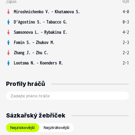
Zápas
H2H
Miroshnichenko V.
-
Khatamova S.
4-0
D'Agostino S.
-
Tabacco G.
0-3
Samsonova L.
-
Rybakina E.
4-2
Fomin S.
-
Zhukov M.
2-3
Zhang J.
-
Zhu C.
2-2
Lootsma N.
-
Koenders R.
2-1
Profily hráčů
Sázkařský žebříček
Nejziskovější
Nejztrátovější