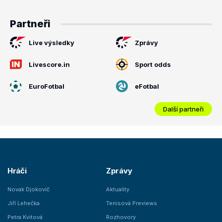
Partneři
Live výsledky
Zprávy
Livescore.in
Sport odds
EuroFotbal
eFotbal
Další partneři
Hráči
Zprávy
Novak Djokovič
Aktuality
Jiří Lehečka
Tenisová Previews
Petra Kvitová
Rozhovory