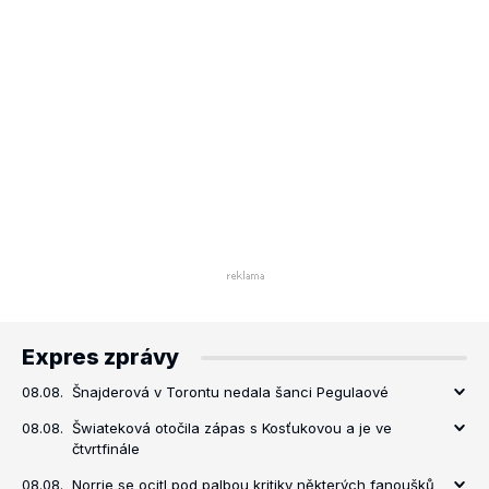
Expres zprávy
08.08.
Šnajderová v Torontu nedala šanci Pegulaové
08.08.
Šwiateková otočila zápas s Kosťukovou a je ve
čtvrtfinále
08.08.
Norrie se ocitl pod palbou kritiky některých fanoušků