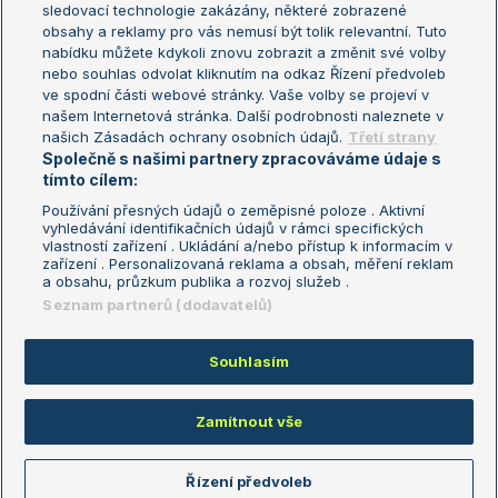
sledovací technologie zakázány, některé zobrazené
Turnaj mistryň
obsahy a reklamy pro vás nemusí být tolik relevantní. Tuto
Aktualní trendy
nabídku můžete kdykoli znovu zobrazit a změnit své volby
nebo souhlas odvolat kliknutím na odkaz Řízení předvoleb
ve spodní části webové stránky. Vaše volby se projeví v
Fotbalové přestupy
našem Internetová stránka. Další podrobnosti naleznete v
Livesport Daily
našich Zásadách ochrany osobních údajů.
Třetí strany
Společně s našimi partnery zpracováváme údaje s
LS Prague Open
tímto cílem:
Používání přesných údajů o zeměpisné poloze . Aktivní
vyhledávání identifikačních údajů v rámci specifických
vlastností zařízení . Ukládání a/nebo přístup k informacím v
Podmínky užití
Nastavení soukromí
zařízení . Personalizovaná reklama a obsah, měření reklam
GDPR a žurnalistika
Reklama
a obsahu, průzkum publika a rozvoj služeb .
Informace o zpracování osobních
Kontakt
Seznam partnerů (dodavatelů)
údajů
Tiráž
Souhlasím
Copyright © 2008-2026 TenisPortal.cz. Využíváme zpravodajství ČTK.
Zamítnout vše
Řízení předvoleb