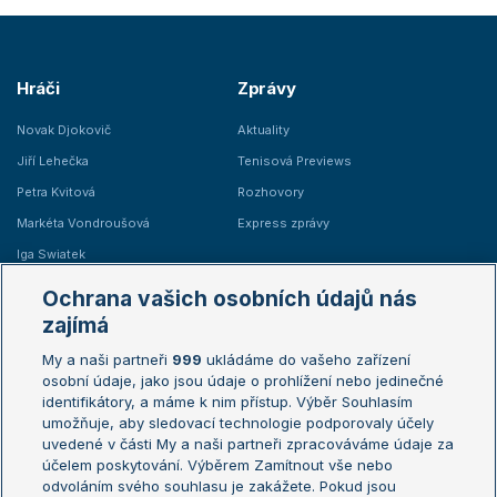
Hráči
Zprávy
Novak Djokovič
Aktuality
Jiří Lehečka
Tenisová Previews
Petra Kvitová
Rozhovory
Markéta Vondroušová
Express zprávy
Iga Swiatek
Marie Bouzková
Ochrana vašich osobních údajů nás
Žebříčky
Kalendář turnajů
zajímá
My a naši partneři
999
ukládáme do vašeho zařízení
Žebříček ATP (muži)
Australian Open
osobní údaje, jako jsou údaje o prohlížení nebo jedinečné
Žebříček WTA (ženy)
French Open
identifikátory, a máme k nim přístup. Výběr Souhlasím
umožňuje, aby sledovací technologie podporovaly účely
Sázkařský žebříček
Wimbledon
uvedené v části My a naši partneři zpracováváme údaje za
US Open
účelem poskytování. Výběrem Zamítnout vše nebo
odvoláním svého souhlasu je zakážete. Pokud jsou
Turnaj mistrů