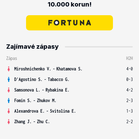
10.000 korun!
Zajímavé zápasy
Zápas
H2H
Miroshnichenko V.
-
Khatamova S.
4-0
D'Agostino S.
-
Tabacco G.
0-3
Samsonova L.
-
Rybakina E.
4-2
Fomin S.
-
Zhukov M.
2-3
Alexandrova E.
-
Svitolina E.
1-3
Zhang J.
-
Zhu C.
2-2