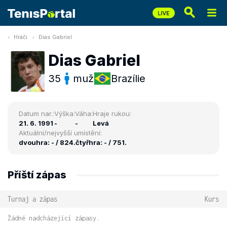
Hráči
Dias Gabriel
Dias Gabriel
35
muž
Brazílie
Datum nar.:
Výška:
Váha:
Hraje rukou:
21. 6. 1991
-
-
Levá
Aktuální/nejvyšší umístění:
dvouhra: - / 824.
čtyřhra: - / 751.
Příští zápas
Turnaj a zápas
Kurs
Žádné nadcházející zápasy.