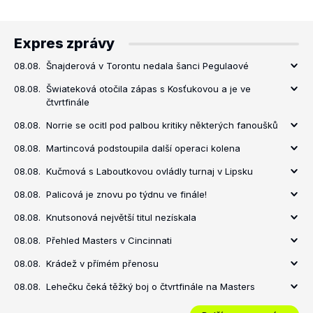
Expres zprávy
08.08.
Šnajderová v Torontu nedala šanci Pegulaové
08.08.
Šwiateková otočila zápas s Kosťukovou a je ve
čtvrtfinále
08.08.
Norrie se ocitl pod palbou kritiky některých fanoušků
08.08.
Martincová podstoupila další operaci kolena
08.08.
Kučmová s Laboutkovou ovládly turnaj v Lipsku
08.08.
Palicová je znovu po týdnu ve finále!
08.08.
Knutsonová největší titul nezískala
08.08.
Přehled Masters v Cincinnati
08.08.
Krádež v přímém přenosu
08.08.
Lehečku čeká těžký boj o čtvrtfinále na Masters