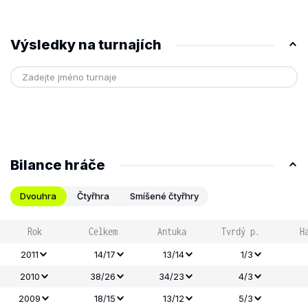
Výsledky na turnajích
Bilance hráče
Dvouhra
Čtyřhra
Smíšené čtyřhry
Rok
Celkem
Antuka
Tvrdý p.
H
2011
14/17
13/14
1/3
2010
38/26
34/23
4/3
2009
18/15
13/12
5/3