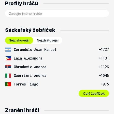
Profily hráčů
Sázkařský žebříček
Nejziskovější
Nejztrátovější
Cerundolo Juan Manuel
+1737
Eala Alexandra
+1131
Obradovic Andrea
+1126
Guerrieri Andrea
+1045
Torres Tiago
+975
Celý žebříček
Zranění hráči