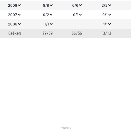
2008
8/8
6/6
2/2
2007
0/2
0/1
0/1
-
2006
1/1
1/1
Celkem
79/69
66/56
13/13