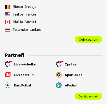
Minnen Greetje
Tiafoe Frances
Diallo Gabriel
Tararudee Lanlana
Celý seznam
Partneři
Live výsledky
Zprávy
Livescore.in
Sport odds
EuroFotbal
eFotbal
Další partneři