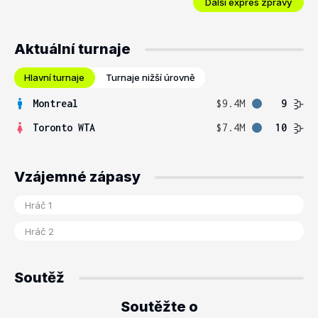
Další expres zprávy
Aktuální turnaje
Hlavní turnaje
Turnaje nižší úrovně
Montreal
$9.4M
9
Toronto WTA
$7.4M
10
Vzájemné zápasy
Soutěž
Soutěžte o