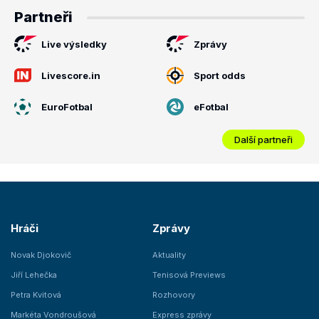
Partneři
Live výsledky
Zprávy
Livescore.in
Sport odds
EuroFotbal
eFotbal
Další partneři
Hráči
Zprávy
Novak Djokovič
Aktuality
Jiří Lehečka
Tenisová Previews
Petra Kvitová
Rozhovory
Markéta Vondroušová
Express zprávy