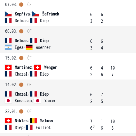
07.03.
ČF
Kopřiva
/
Šafránek
6
6
Delmas
/
Diep
3
2
06.03.
OF
Delmas
/
Diep
6
6
Egea
/
Woerner
3
4
15.02.
ČF
Martinez
/
Wenger
6
4
10
Chazal
/
Diep
2
6
7
14.02.
OF
Chazal
/
Diep
6
7
Kumasaka
/
Yamao
2
5
22.01.
OF
Nikles
/
Salman
7
1
10
3
Diep
/
Folliot
6
6
8