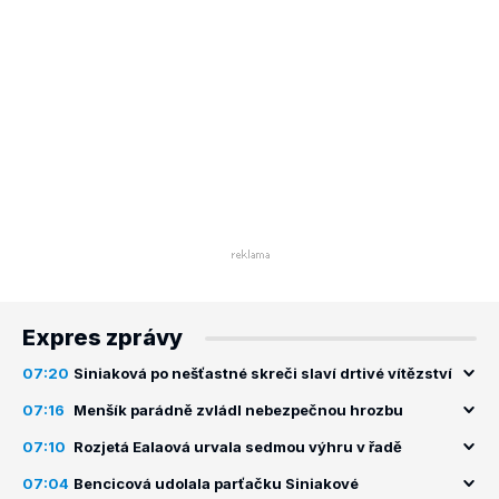
Expres zprávy
07:20
Siniaková po nešťastné skreči slaví drtivé vítězství
07:16
Menšík parádně zvládl nebezpečnou hrozbu
07:10
Rozjetá Ealaová urvala sedmou výhru v řadě
07:04
Bencicová udolala parťačku Siniakové