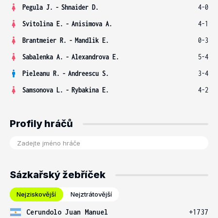
Pegula J.
-
Shnaider D.
4-0
Svitolina E.
-
Anisimova A.
4-1
Brantmeier R.
-
Mandlik E.
0-3
Sabalenka A.
-
Alexandrova E.
5-4
Pieleanu R.
-
Andreescu S.
3-4
Samsonova L.
-
Rybakina E.
4-2
Profily hráčů
Sázkařský žebříček
Nejziskovější
Nejztrátovější
Cerundolo Juan Manuel
+1737