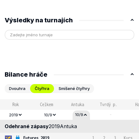
Výsledky na turnajích
Bilance hráče
Dvouhra
Čtyřhra
Smíšené čtyřhry
Rok
Celkem
Antuka
Tvrdý p.
H
-
10/9
2019
10/9
Odehrané zápasy
2019
Antuka
Futures 2019
1
2
3
Kurs