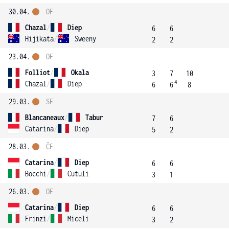
30.04.
OF
Chazal
/
Diep
6
6
Hijikata
/
Sweeny
2
2
23.04.
OF
Folliot
/
Okala
3
7
10
4
Chazal
/
Diep
6
6
8
29.03.
SF
Blancaneaux
/
Tabur
7
6
Catarina
/
Diep
5
2
28.03.
ČF
Catarina
/
Diep
6
6
Bocchi
/
Cutuli
3
1
26.03.
OF
Catarina
/
Diep
6
6
Frinzi
/
Miceli
3
2