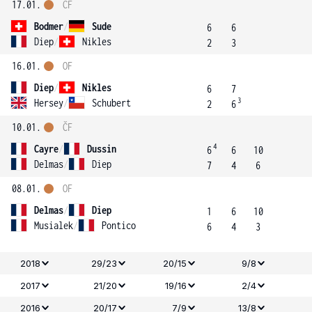
17.01.
ČF
Bodmer
/
Sude
6
6
Diep
/
Nikles
2
3
16.01.
OF
Diep
/
Nikles
6
7
3
Hersey
/
Schubert
2
6
10.01.
ČF
4
Cayre
/
Dussin
6
6
10
Delmas
/
Diep
7
4
6
08.01.
OF
Delmas
/
Diep
1
6
10
Musialek
/
Pontico
6
4
3
2018
29/23
20/15
9/8
2017
21/20
19/16
2/4
2016
20/17
7/9
13/8