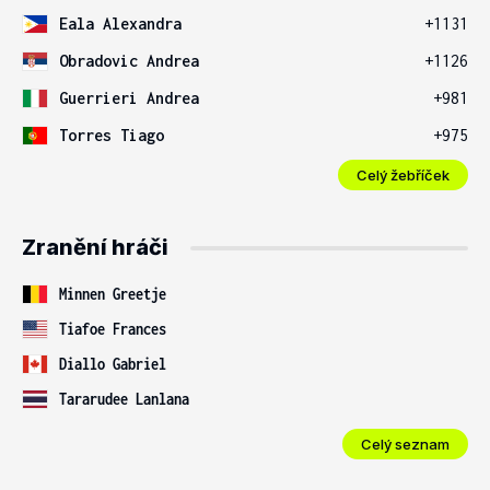
Eala Alexandra
+1131
Obradovic Andrea
+1126
Guerrieri Andrea
+981
Torres Tiago
+975
Celý žebříček
Zranění hráči
Minnen Greetje
Tiafoe Frances
Diallo Gabriel
Tararudee Lanlana
Celý seznam