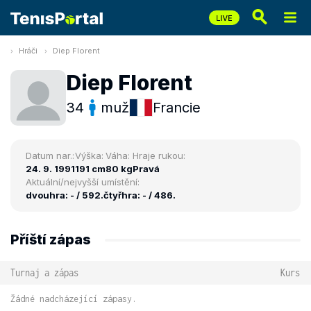
Hráči
Diep Florent
Diep Florent
34
muž
Francie
Datum nar.:
Výška:
Váha:
Hraje rukou:
24. 9. 1991
191 cm
80 kg
Pravá
Aktuální/nejvyšší umístění:
dvouhra: - / 592.
čtyřhra: - / 486.
Příští zápas
Turnaj a zápas
Kurs
Žádné nadcházející zápasy.