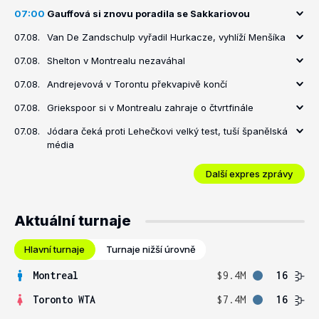
07:00
Gauffová si znovu poradila se Sakkariovou
07.08.
Van De Zandschulp vyřadil Hurkacze, vyhlíží Menšíka
07.08.
Shelton v Montrealu nezaváhal
07.08.
Andrejevová v Torontu překvapivě končí
07.08.
Griekspoor si v Montrealu zahraje o čtvrtfinále
07.08.
Jódara čeká proti Lehečkovi velký test, tuší španělská
média
Další expres zprávy
Aktuální turnaje
Hlavní turnaje
Turnaje nižší úrovně
Montreal
$9.4M
16
Toronto WTA
$7.4M
16