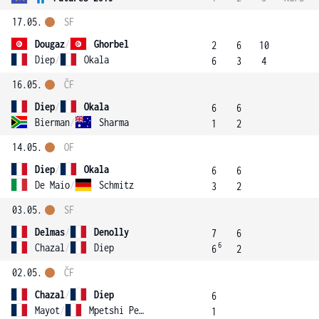
17.05.
SF
Dougaz
/
Ghorbel
2
6
10
Diep
/
Okala
6
3
4
16.05.
ČF
Diep
/
Okala
6
6
Bierman
/
Sharma
1
2
14.05.
OF
Diep
/
Okala
6
6
De Maio
/
Schmitz
3
2
03.05.
SF
Delmas
/
Denolly
7
6
6
Chazal
/
Diep
6
2
02.05.
ČF
Chazal
/
Diep
6
Mayot
/
Mpetshi Perricard
1