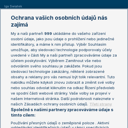
Iga Swiatek
Marie Bouzková
Ochrana vašich osobních údajů nás
Žebříčky
Kalendář turnajů
zajímá
My a naši partneři
999
ukládáme do vašeho zařízení
Žebříček ATP (muži)
Australian Open
osobní údaje, jako jsou údaje o prohlížení nebo jedinečné
Žebříček WTA (ženy)
French Open
identifikátory, a máme k nim přístup. Výběr Souhlasím
umožňuje, aby sledovací technologie podporovaly účely
Sázkařský žebříček
Wimbledon
uvedené v části My a naši partneři zpracováváme údaje za
US Open
účelem poskytování. Výběrem Zamítnout vše nebo
odvoláním svého souhlasu je zakážete. Pokud jsou
Turnaj mistrů
sledovací technologie zakázány, některé zobrazené
Turnaj mistryň
obsahy a reklamy pro vás nemusí být tolik relevantní. Tuto
Aktualní trendy
nabídku můžete kdykoli znovu zobrazit a změnit své volby
nebo souhlas odvolat kliknutím na odkaz Řízení předvoleb
ve spodní části webové stránky. Vaše volby se projeví v
Fotbalové přestupy
našem Internetová stránka. Další podrobnosti naleznete v
Livesport Daily
našich Zásadách ochrany osobních údajů.
Třetí strany
Společně s našimi partnery zpracováváme údaje s
LS Prague Open
tímto cílem:
Používání přesných údajů o zeměpisné poloze . Aktivní
vyhledávání identifikačních údajů v rámci specifických