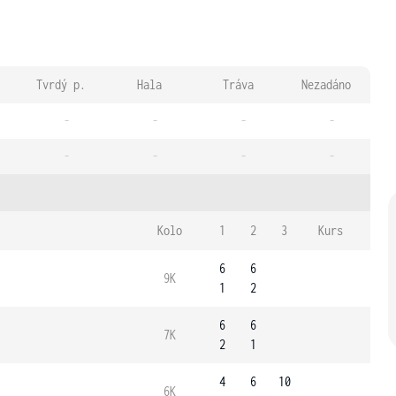
Tvrdý p.
Hala
Tráva
Nezadáno
-
-
-
-
-
-
-
-
Kolo
1
2
3
Kurs
6
6
9K
1
2
6
6
7K
2
1
4
6
10
6K