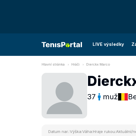
LIVE výsledky
Z
Hlavní stránka
Hráči
Dierckx Marco
Dierck
37
muž
Be
Datum nar.:
Výška:
Váha:
Hraje rukou:
Aktuální/n