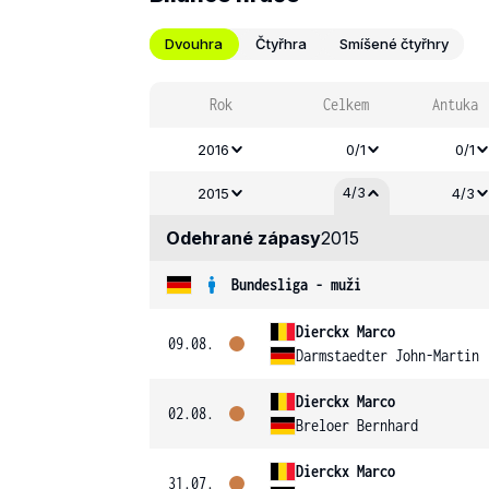
Dvouhra
Čtyřhra
Smíšené čtyřhry
Rok
Celkem
Antuka
2016
0/1
0/1
4/3
2015
4/3
Odehrané zápasy
2015
Bundesliga - muži
Dierckx Marco
09.08.
Darmstaedter John-Martin
Dierckx Marco
02.08.
Breloer Bernhard
Dierckx Marco
31.07.