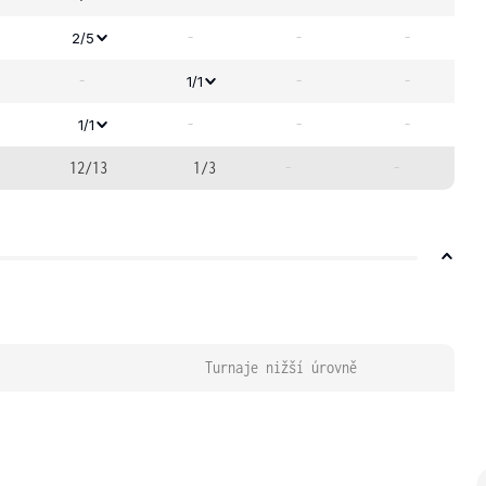
-
-
-
2/5
-
-
-
1/1
-
-
-
1/1
12/13
1/3
-
-
Turnaje nižší úrovně