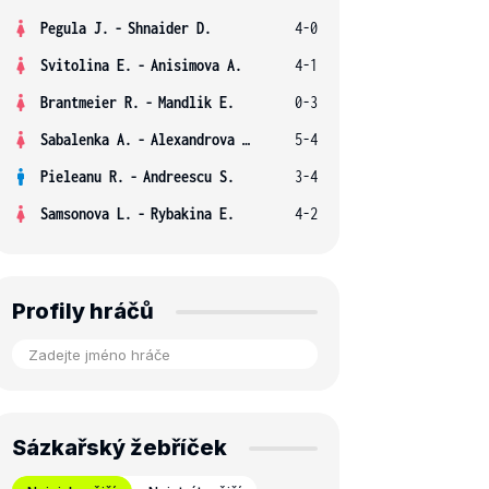
Pegula J.
-
Shnaider D.
4-0
Svitolina E.
-
Anisimova A.
4-1
Brantmeier R.
-
Mandlik E.
0-3
Sabalenka A.
-
Alexandrova E.
5-4
Pieleanu R.
-
Andreescu S.
3-4
Samsonova L.
-
Rybakina E.
4-2
Profily hráčů
Sázkařský žebříček