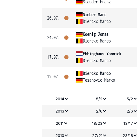
Stauder Franz
Sieber Marc
26.07.
Dierckx Marco
Koenig Jonas
24.07.
Dierckx Marco
Ebbinghaus Yannick
17.07.
Dierckx Marco
Dierckx Marco
12.07.
Tesanovic Marko
2014
5/2
5/2
2013
2/6
2/6
2011
18/23
13/17
2010
27/21
23/18