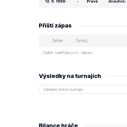
12. 9. 1988
-
-
Pravá
dvouhra: -
Příští zápas
Datum
Turnaj
Žádné nadcházející zápasy.
Výsledky na turnajích
Bilance hráče