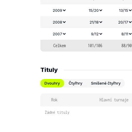
2009
15/20
13/15
2008
21/18
20/17
2007
9/12
8/11
Celkem
101/106
88/90
Tituly
Dvouhry
Čtyřhry
Smíšené čtyřhry
Rok
Hlavní turnaje
Žádné tituly