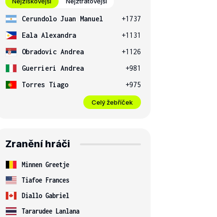
Nejziskovější
Nejztrátovější
Cerundolo Juan Manuel
+1737
Eala Alexandra
+1131
Obradovic Andrea
+1126
Guerrieri Andrea
+981
Torres Tiago
+975
Celý žebříček
Zranění hráči
Minnen Greetje
Tiafoe Frances
Diallo Gabriel
Tararudee Lanlana