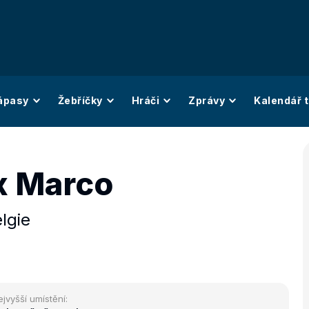
ápasy
Žebříčky
Hráči
Zprávy
Kalendář t
x Marco
lgie
ejvyšší umístění: