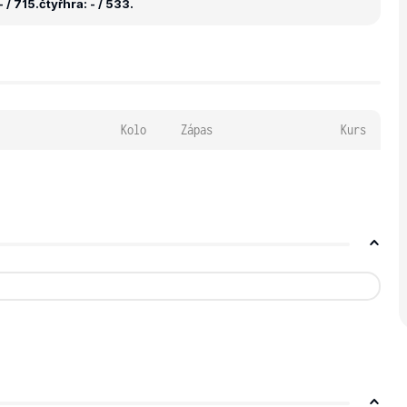
 / 715.
čtyřhra: - / 533.
Kolo
Zápas
Kurs