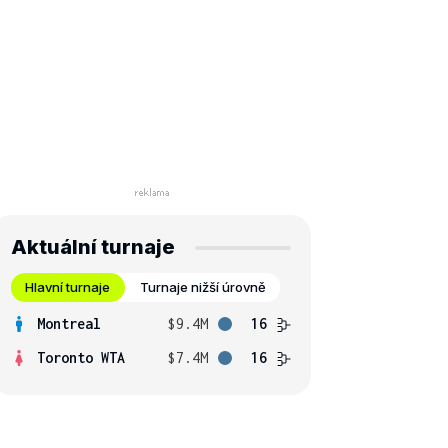
Aktuální turnaje
Hlavní turnaje
Turnaje nižší úrovně
Montreal
$9.4M
16
Toronto WTA
$7.4M
16