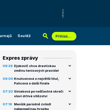
urnajů
Soutěž
Přihlášení
Expres zprávy
09:26
Djokovič chce drastickou
změnu tenisových pravidel
09:00
Knutsonová o největší titul,
Palicová o další finále
07:20
Siniaková po nešťastné skreči
slaví drtivé vítězství
07:16
Menšík parádně zvládl
nebezpečnou hrozbu