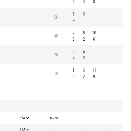
6
3
8
6
6
5K
0
1
2
6
10
4K
6
2
6
6
6
2K
4
2
1
6
11
1K
6
2
9
-
-
-
-
-
-
-
-
-
-
5/4
0/2
-
-
-
4/3