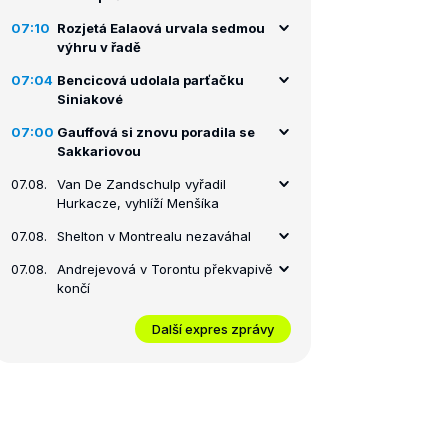
07:10
Rozjetá Ealaová urvala sedmou
výhru v řadě
07:04
Bencicová udolala parťačku
Siniakové
07:00
Gauffová si znovu poradila se
Sakkariovou
07.08.
Van De Zandschulp vyřadil
Hurkacze, vyhlíží Menšíka
07.08.
Shelton v Montrealu nezaváhal
07.08.
Andrejevová v Torontu překvapivě
končí
Další expres zprávy