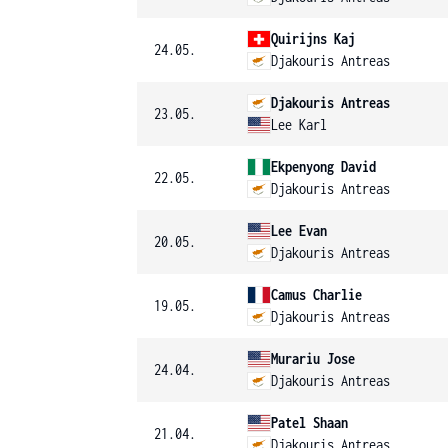
Quirijns Kaj
24.05.
Djakouris Antreas
Djakouris Antreas
23.05.
Lee Karl
Ekpenyong David
22.05.
Djakouris Antreas
Lee Evan
20.05.
Djakouris Antreas
Camus Charlie
19.05.
Djakouris Antreas
Murariu Jose
24.04.
Djakouris Antreas
Patel Shaan
21.04.
Djakouris Antreas