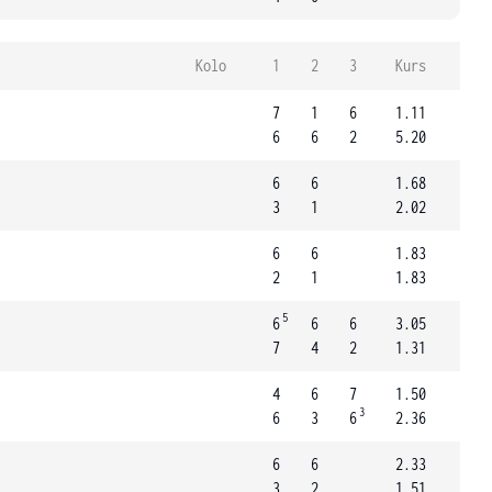
Kolo
1
2
3
Kurs
7
1
6
1.11
6
6
2
5.20
6
6
1.68
3
1
2.02
6
6
1.83
2
1
1.83
5
6
6
6
3.05
7
4
2
1.31
4
6
7
1.50
3
6
3
6
2.36
6
6
2.33
3
2
1.51