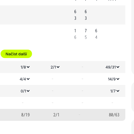
6
6
3
3
1
7
6
6
5
4
Načíst další
-
1/8
2/1
49/31
-
-
4/4
14/9
-
-
0/1
1/7
-
-
-
-
8/19
2/1
-
80/63