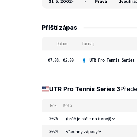
31. 5. 2002
-
-
Pravá
dvouhra: 
Příští zápas
Datum
Turnaj
07.08. 02:00
UTR Pro Tennis Series 
UTR Pro Tennis Series 3
Přede
Rok
Kolo
2025
(hráč je stále na turnaji)
2024
Všechny zápasy