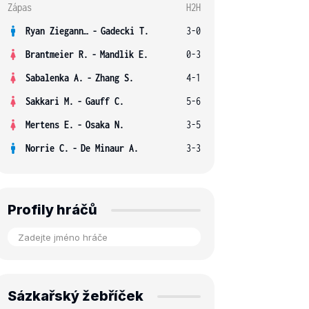
Zápas
H2H
Ryan Ziegann S.
-
Gadecki T.
3-0
Brantmeier R.
-
Mandlik E.
0-3
Sabalenka A.
-
Zhang S.
4-1
Sakkari M.
-
Gauff C.
5-6
Mertens E.
-
Osaka N.
3-5
Norrie C.
-
De Minaur A.
3-3
Profily hráčů
Sázkařský žebříček