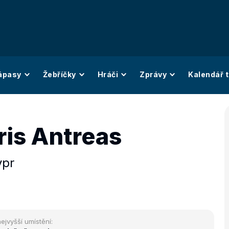
ápasy
Žebříčky
Hráči
Zprávy
Kalendář t
ris Antreas
ypr
ejvyšší umístění: