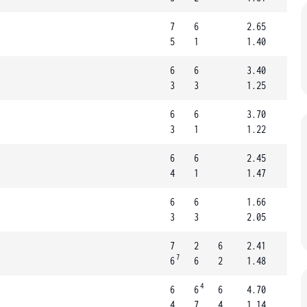
7
6
2.65
5
1
1.40
6
6
3.40
3
3
1.25
6
6
3.70
3
1
1.22
6
6
2.45
4
1
1.47
6
6
1.66
3
3
2.05
7
2
6
2.41
7
6
6
2
1.48
4
6
6
6
4.70
4
7
4
1.14