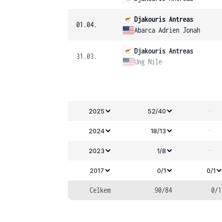
Djakouris Antreas
01.04.
Abarca Adrien Jonah
Djakouris Antreas
31.03.
Ung Nile
-
2025
52/40
-
2024
18/13
-
2023
1/8
2017
0/1
0/1
Celkem
90/84
0/1