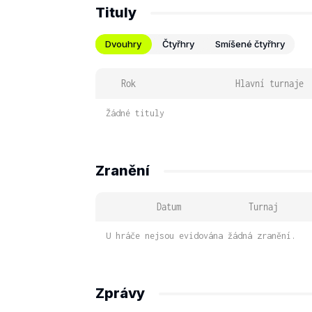
Tituly
Dvouhry
Čtyřhry
Smíšené čtyřhry
Rok
Hlavní turnaje
Žádné tituly
Zranění
Datum
Turnaj
U hráče nejsou evidována žádná zranění.
Zprávy