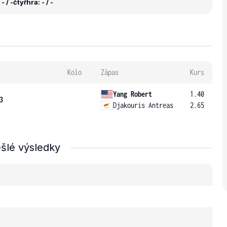
- / -
čtyřhra: - / -
Kolo
Zápas
Kurs
Yang Robert
1.40
3
Djakouris Antreas
2.65
šlé výsledky