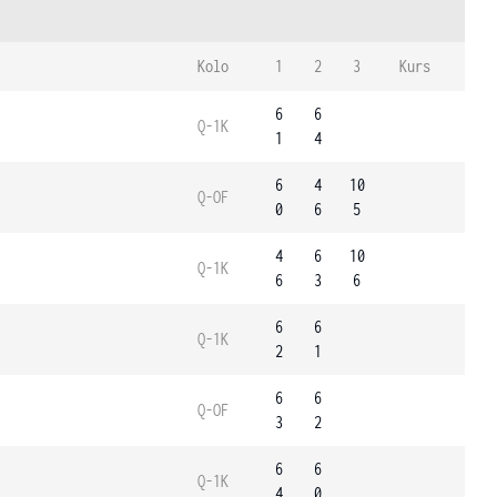
Kolo
1
2
3
Kurs
6
6
Q-1K
1
4
6
4
10
Q-OF
0
6
5
4
6
10
Q-1K
6
3
6
6
6
Q-1K
2
1
6
6
Q-OF
3
2
6
6
Q-1K
4
0