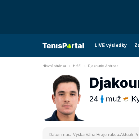
LIVE výsledky
Z
Hlavní stránka
Hráči
Djakouris Antreas
Djakou
24
muž
K
Datum nar.:
Výška:
Váha:
Hraje rukou:
Aktuální/n