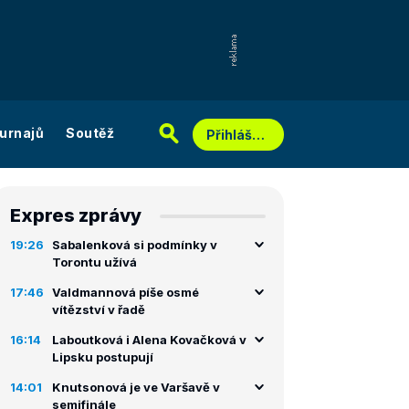
urnajů
Soutěž
Přihlášení
Expres zprávy
19:26
Sabalenková si podmínky v
Torontu užívá
17:46
Valdmannová píše osmé
vítězství v řadě
16:14
Laboutková i Alena Kovačková v
Lipsku postupují
14:01
Knutsonová je ve Varšavě v
semifinále