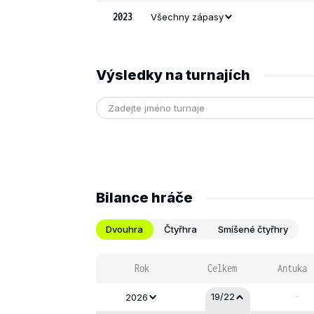
2023
Všechny zápasy
Výsledky na turnajích
Bilance hráče
Dvouhra
Čtyřhra
Smíšené čtyřhry
Rok
Celkem
Antuka
-
19/22
2026