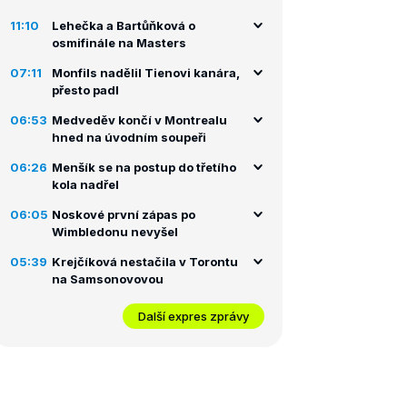
11:10
Lehečka a Bartůňková o
osmifinále na Masters
07:11
Monfils nadělil Tienovi kanára,
přesto padl
06:53
Medveděv končí v Montrealu
hned na úvodním soupeři
06:26
Menšík se na postup do třetího
kola nadřel
06:05
Noskové první zápas po
Wimbledonu nevyšel
05:39
Krejčíková nestačila v Torontu
na Samsonovovou
Další expres zprávy