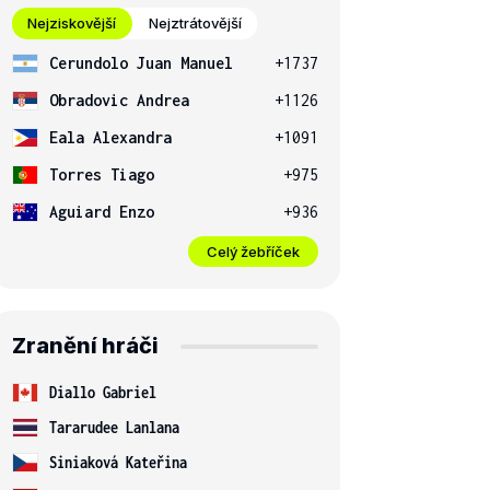
Nejziskovější
Nejztrátovější
Cerundolo Juan Manuel
+1737
Obradovic Andrea
+1126
Eala Alexandra
+1091
Torres Tiago
+975
Aguiard Enzo
+936
Celý žebříček
Zranění hráči
Diallo Gabriel
Tararudee Lanlana
Siniaková Kateřina