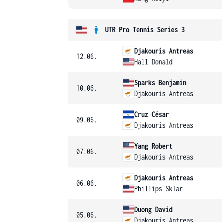
UTR Pro Tennis Series 3
Djakouris Antreas
12.06.
Hall Donald
Sparks Benjamin
10.06.
Djakouris Antreas
Cruz César
09.06.
Djakouris Antreas
Yang Robert
07.06.
Djakouris Antreas
Djakouris Antreas
06.06.
Phillips Sklar
Duong David
05.06.
Djakouris Antreas