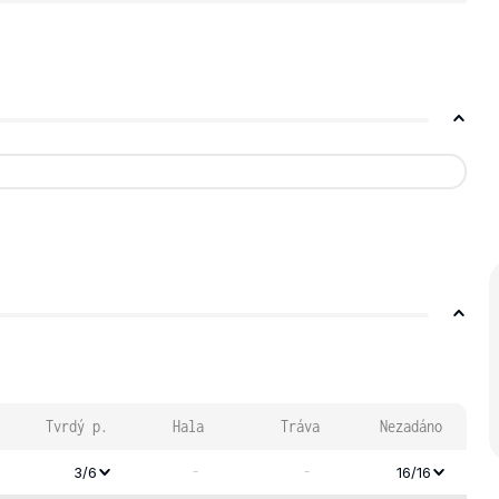
Tvrdý p.
Hala
Tráva
Nezadáno
-
-
3/6
16/16