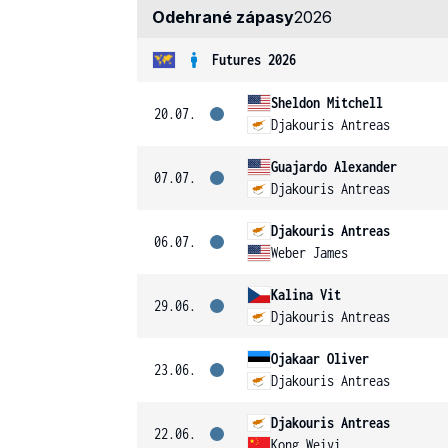
Odehrané zápasy
2026
Futures 2026
Sheldon Mitchell
20.07.
Djakouris Antreas
Guajardo Alexander
07.07.
Djakouris Antreas
Djakouris Antreas
06.07.
Weber James
Kalina Vit
29.06.
Djakouris Antreas
Ojakaar Oliver
23.06.
Djakouris Antreas
Djakouris Antreas
22.06.
Kong Weiyi