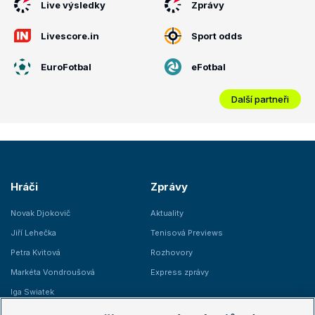
Live výsledky
Zprávy
Livescore.in
Sport odds
EuroFotbal
eFotbal
Další partneři
Hráči
Zprávy
Novak Djokovič
Aktuality
Jiří Lehečka
Tenisová Previews
Petra Kvitová
Rozhovory
Markéta Vondroušová
Express zprávy
Iga Swiatek
Marie Bouzková