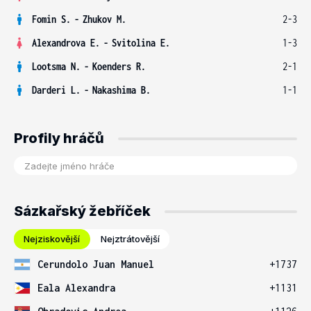
Fomin S.
-
Zhukov M.
2-3
Alexandrova E.
-
Svitolina E.
1-3
Lootsma N.
-
Koenders R.
2-1
Darderi L.
-
Nakashima B.
1-1
Profily hráčů
Sázkařský žebříček
Nejziskovější
Nejztrátovější
Cerundolo Juan Manuel
+1737
Eala Alexandra
+1131