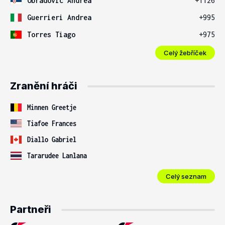
Obradovic Andrea
+1126
Guerrieri Andrea
+995
Torres Tiago
+975
Celý žebříček
Zranění hráči
Minnen Greetje
Tiafoe Frances
Diallo Gabriel
Tararudee Lanlana
Celý seznam
Partneři