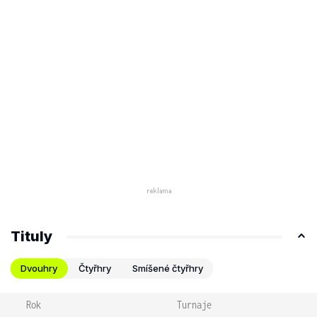
Tituly
Dvouhry
Čtyřhry
Smíšené čtyřhry
Rok
Turnaje