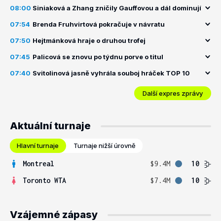
08:00
Siniaková a Zhang zničily Gauffovou a dál dominují
07:54
Brenda Fruhvirtová pokračuje v návratu
07:50
Hejtmánková hraje o druhou trofej
07:45
Palicová se znovu po týdnu porve o titul
07:40
Svitolinová jasně vyhrála souboj hráček TOP 10
Další expres zprávy
Aktuální turnaje
Hlavní turnaje
Turnaje nižší úrovně
Montreal
$9.4M
10
Toronto WTA
$7.4M
10
Vzájemné zápasy