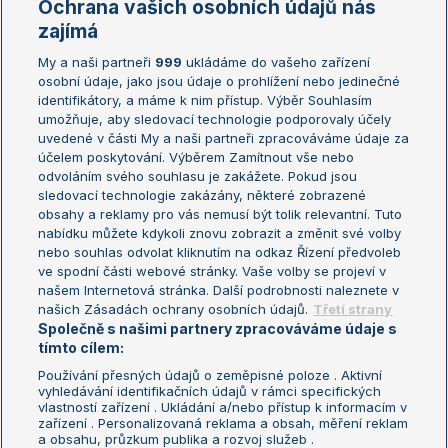
Ochrana vašich osobních údajů nás
Žebříčky
Kalendář turnajů
zajímá
My a naši partneři
999
ukládáme do vašeho zařízení
Žebříček ATP (muži)
Australian Open
osobní údaje, jako jsou údaje o prohlížení nebo jedinečné
Žebříček WTA (ženy)
French Open
identifikátory, a máme k nim přístup. Výběr Souhlasím
umožňuje, aby sledovací technologie podporovaly účely
Sázkařský žebříček
Wimbledon
uvedené v části My a naši partneři zpracováváme údaje za
US Open
účelem poskytování. Výběrem Zamítnout vše nebo
odvoláním svého souhlasu je zakážete. Pokud jsou
Turnaj mistrů
sledovací technologie zakázány, některé zobrazené
Turnaj mistryň
obsahy a reklamy pro vás nemusí být tolik relevantní. Tuto
Aktualní trendy
nabídku můžete kdykoli znovu zobrazit a změnit své volby
nebo souhlas odvolat kliknutím na odkaz Řízení předvoleb
ve spodní části webové stránky. Vaše volby se projeví v
Fotbalové přestupy
našem Internetová stránka. Další podrobnosti naleznete v
Livesport Daily
našich Zásadách ochrany osobních údajů.
Třetí strany
Společně s našimi partnery zpracováváme údaje s
LS Prague Open
tímto cílem:
Používání přesných údajů o zeměpisné poloze . Aktivní
vyhledávání identifikačních údajů v rámci specifických
vlastností zařízení . Ukládání a/nebo přístup k informacím v
Podmínky užití
Nastavení soukromí
zařízení . Personalizovaná reklama a obsah, měření reklam
GDPR a žurnalistika
Reklama
a obsahu, průzkum publika a rozvoj služeb .
Informace o zpracování osobních