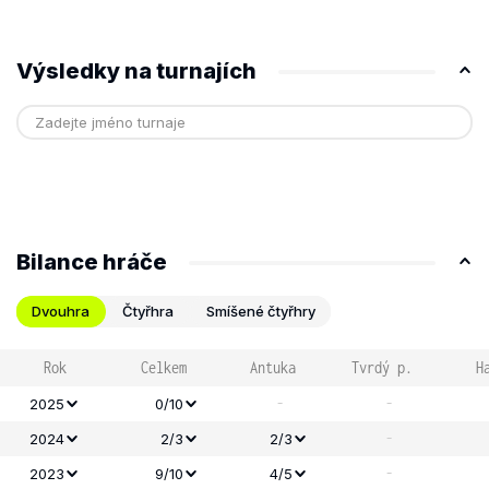
Výsledky na turnajích
Bilance hráče
Dvouhra
Čtyřhra
Smíšené čtyřhry
Rok
Celkem
Antuka
Tvrdý p.
H
-
-
2025
0/10
-
2024
2/3
2/3
-
2023
9/10
4/5