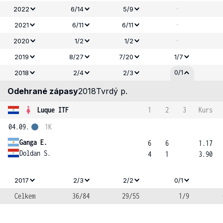
-
2022
6/14
5/9
-
2021
6/11
6/11
-
2020
1/2
1/2
2019
8/27
7/20
1/7
0/1
2018
2/4
2/3
Odehrané zápasy
2018
Tvrdý p.
Luque ITF
1
2
3
Kurs
04.09.
1K
Ganga E.
6
6
1.17
Doldan S.
4
1
3.90
2017
2/3
2/2
0/1
Celkem
36/84
29/55
1/9