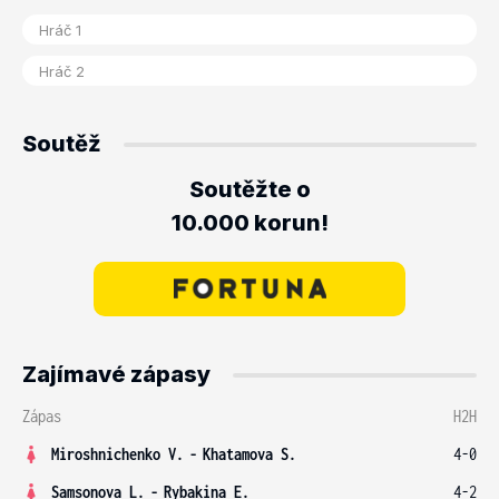
Soutěž
Soutěžte o
10.000 korun!
Zajímavé zápasy
Zápas
H2H
Miroshnichenko V.
-
Khatamova S.
4-0
Samsonova L.
-
Rybakina E.
4-2