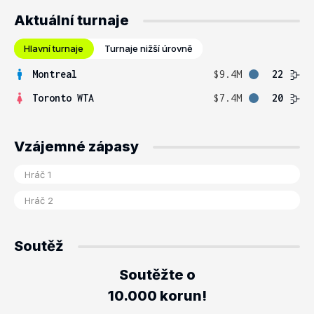
Aktuální turnaje
Hlavní turnaje
Turnaje nižší úrovně
Montreal
$9.4M
22
Toronto WTA
$7.4M
20
Vzájemné zápasy
Soutěž
Soutěžte o
10.000 korun!