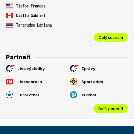
Tiafoe Frances
Diallo Gabriel
Tararudee Lanlana
Celý seznam
Partneři
Live výsledky
Zprávy
Livescore.in
Sport odds
EuroFotbal
eFotbal
Další partneři