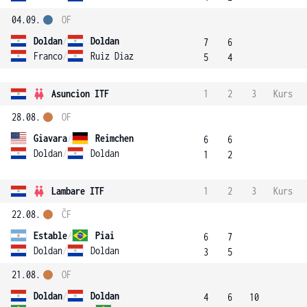
04.09.
OF
Doldan
/
Doldan
7
6
Franco
/
Ruiz Diaz
5
4
Asuncion ITF
1
2
3
Kurs
28.08.
OF
Giavara
/
Reimchen
6
6
Doldan
/
Doldan
1
2
Lambare ITF
1
2
3
Kurs
22.08.
ČF
Estable
/
Piai
6
7
Doldan
/
Doldan
3
5
21.08.
OF
Doldan
/
Doldan
4
6
10