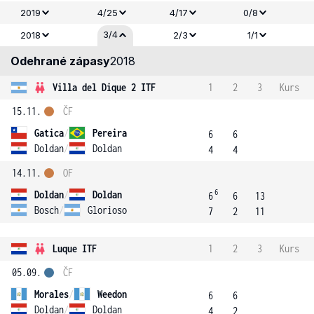
2019
4/25
4/17
0/8
3/4
2018
2/3
1/1
Odehrané zápasy
2018
Villa del Dique 2 ITF
1
2
3
Kurs
15.11.
ČF
Gatica
/
Pereira
6
6
Doldan
/
Doldan
4
4
14.11.
OF
6
Doldan
/
Doldan
6
6
13
Bosch
/
Glorioso
7
2
11
Luque ITF
1
2
3
Kurs
05.09.
ČF
Morales
/
Weedon
6
6
Doldan
/
Doldan
4
2