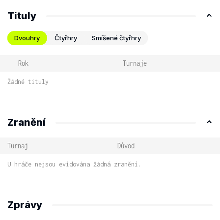
Tituly
Dvouhry
Čtyřhry
Smíšené čtyřhry
Rok
Turnaje
Žádné tituly
Zranění
Turnaj
Důvod
U hráče nejsou evidována žádná zranění.
Zprávy