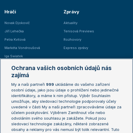
Hráči
Zprávy
Novak Djokovič
Aktuality
Jiří Lehečka
Tenisová Previews
Petra Kvitová
Rozhovory
Markéta Vondroušová
Express zprávy
Iga Swiatek
Marie Bouzková
Ochrana vašich osobních údajů nás
Žebříčky
Kalendář turnajů
zajímá
My a naši partneři
999
ukládáme do vašeho zařízení
Žebříček ATP (muži)
Australian Open
osobní údaje, jako jsou údaje o prohlížení nebo jedinečné
Žebříček WTA (ženy)
French Open
identifikátory, a máme k nim přístup. Výběr Souhlasím
umožňuje, aby sledovací technologie podporovaly účely
Sázkařský žebříček
Wimbledon
uvedené v části My a naši partneři zpracováváme údaje za
US Open
účelem poskytování. Výběrem Zamítnout vše nebo
odvoláním svého souhlasu je zakážete. Pokud jsou
Turnaj mistrů
sledovací technologie zakázány, některé zobrazené
Turnaj mistryň
obsahy a reklamy pro vás nemusí být tolik relevantní. Tuto