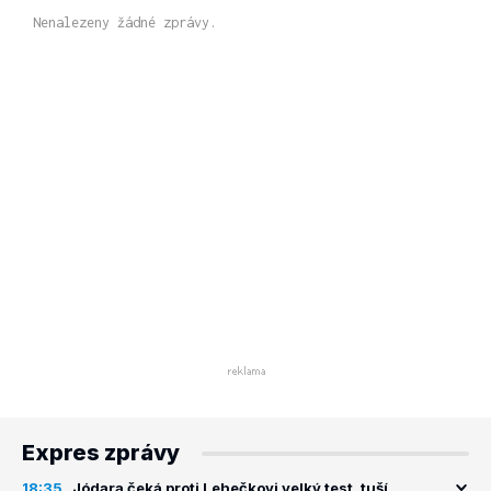
Nenalezeny žádné zprávy.
Expres zprávy
18:35
Jódara čeká proti Lehečkovi velký test, tuší