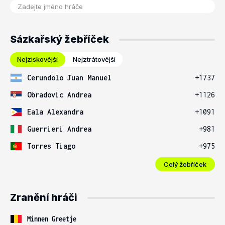
Sázkařský žebříček
Nejziskovější
Nejztrátovější
Cerundolo Juan Manuel
+1737
Obradovic Andrea
+1126
Eala Alexandra
+1091
Guerrieri Andrea
+981
Torres Tiago
+975
Celý žebříček
Zranění hráči
Minnen Greetje