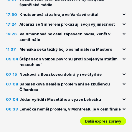
španělská média
17:50
Knutsonová si zahraje ve Varšavě o titul
17:24
Alcaraz se Sinnerem prokazují svoji výjimečnost
16:26
Valdmannová po osmi zápasech padla, končí v
semifinále
11:37
Menšíka čeká těžký boj o osmifinále na Masters
09:04
Štěpánek s volbou povrchu proti Spojeným státům
nesouhlasí
07:15
Nosková s Bouzkovou dohrály i ve čtyřhře
07:08
Sabalenková neměla problém ani se zkušenou
Číňankou
07:04
Jódar vyřídil i Musettiho a vyzve Lehečku
06:33
Lehečka neměl problém, v Montrealu je v osmifinále
Další expres zprávy