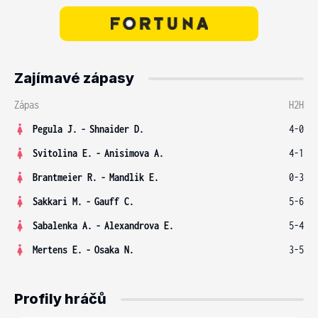
Zajímavé zápasy
Zápas
H2H
Pegula J.
-
Shnaider D.
4-0
Svitolina E.
-
Anisimova A.
4-1
Brantmeier R.
-
Mandlik E.
0-3
Sakkari M.
-
Gauff C.
5-6
Sabalenka A.
-
Alexandrova E.
5-4
Mertens E.
-
Osaka N.
3-5
Profily hráčů