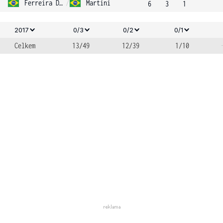
Ferreira Da Silva
/
Martini
6
3
1
2017
0/3
0/2
0/1
Celkem
13/49
12/39
1/10