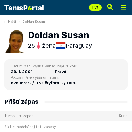
Hráči
Doldan Susan
Doldan Susan
25
žena
Paraguay
Datum nar.:
Výška:
Váha:
Hraje rukou:
29. 1. 2001
-
-
Pravá
Aktuální/nejvyšší umístění:
dvouhra: - / 1152.
čtyřhra: - / 1198.
Příští zápas
Turnaj a zápas
Kurs
Žádné nadcházející zápasy.