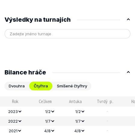
Výsledky na turnajích
Bilance hráče
Dvouhra
Čtyřhra
Smíšené čtyřhry
Rok
Celkem
Antuka
Tvrdý p.
H
-
2023
1/2
1/2
-
2022
1/7
1/7
-
2021
4/8
4/8