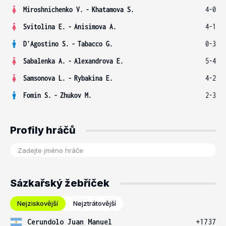
Miroshnichenko V.
-
Khatamova S.
4-0
Svitolina E.
-
Anisimova A.
4-1
D'Agostino S.
-
Tabacco G.
0-3
Sabalenka A.
-
Alexandrova E.
5-4
Samsonova L.
-
Rybakina E.
4-2
Fomin S.
-
Zhukov M.
2-3
Profily hráčů
Sázkařský žebříček
Nejziskovější
Nejztrátovější
Cerundolo Juan Manuel
+1737