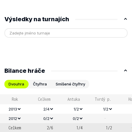
Výsledky na turnajích
Bilance hráče
Dvouhra
Čtyřhra
Smíšené čtyřhry
Rok
Celkem
Antuka
Tvrdý p.
H
2013
2/4
1/2
1/2
-
2012
0/2
0/2
Celkem
2/6
1/4
1/2