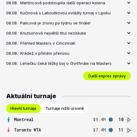
08.08.
Martincová podstoupila další operaci kolena
08.08.
Kučmová s Laboutkovou ovládly turnaj v Lipsku
08.08.
Palicová je znovu po týdnu ve finále!
08.08.
Knutsonová největší titul nezískala
08.08.
Přehled Masters v Cincinnati
08.08.
Krádež v přímém přenosu
08.08.
Lehečku čeká těžký boj o čtvrtfinále na Masters
Další expres zprávy
Aktuální turnaje
Hlavní turnaje
Turnaje nižší úrovně
Montreal
$9.4M
10
Toronto WTA
$7.4M
11