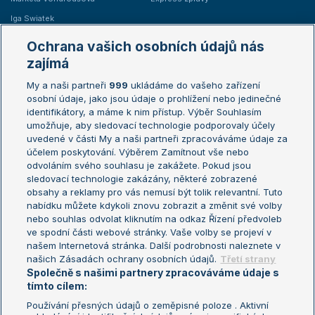
Iga Swiatek
Marie Bouzková
Ochrana vašich osobních údajů nás
Žebříčky
Kalendář turnajů
zajímá
My a naši partneři
999
ukládáme do vašeho zařízení
Žebříček ATP (muži)
Australian Open
osobní údaje, jako jsou údaje o prohlížení nebo jedinečné
Žebříček WTA (ženy)
French Open
identifikátory, a máme k nim přístup. Výběr Souhlasím
umožňuje, aby sledovací technologie podporovaly účely
Sázkařský žebříček
Wimbledon
uvedené v části My a naši partneři zpracováváme údaje za
US Open
účelem poskytování. Výběrem Zamítnout vše nebo
odvoláním svého souhlasu je zakážete. Pokud jsou
Turnaj mistrů
sledovací technologie zakázány, některé zobrazené
Turnaj mistryň
obsahy a reklamy pro vás nemusí být tolik relevantní. Tuto
Aktualní trendy
nabídku můžete kdykoli znovu zobrazit a změnit své volby
nebo souhlas odvolat kliknutím na odkaz Řízení předvoleb
ve spodní části webové stránky. Vaše volby se projeví v
Fotbalové přestupy
našem Internetová stránka. Další podrobnosti naleznete v
Livesport Daily
našich Zásadách ochrany osobních údajů.
Třetí strany
Společně s našimi partnery zpracováváme údaje s
LS Prague Open
tímto cílem:
Používání přesných údajů o zeměpisné poloze . Aktivní