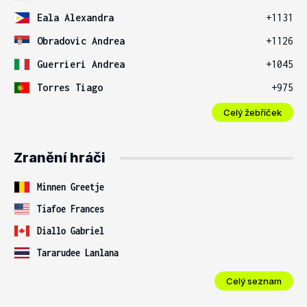
Eala Alexandra
+1131
Obradovic Andrea
+1126
Guerrieri Andrea
+1045
Torres Tiago
+975
Celý žebříček
Zranění hráči
Minnen Greetje
Tiafoe Frances
Diallo Gabriel
Tararudee Lanlana
Celý seznam