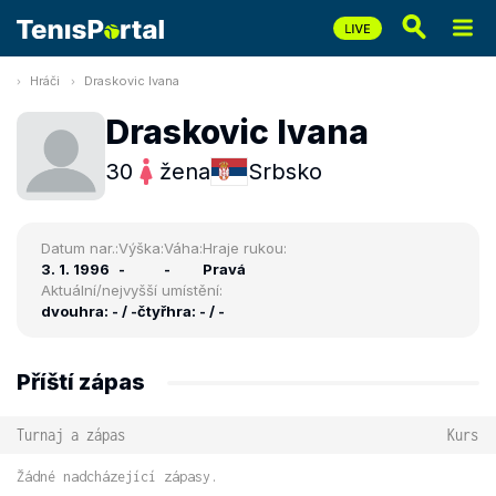
Hráči
Draskovic Ivana
Draskovic Ivana
30
žena
Srbsko
Datum nar.:
Výška:
Váha:
Hraje rukou:
3. 1. 1996
-
-
Pravá
Aktuální/nejvyšší umístění:
dvouhra: - / -
čtyřhra: - / -
Příští zápas
Turnaj a zápas
Kurs
Žádné nadcházející zápasy.