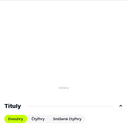
Tituly
Dvouhry
Čtyřhry
Smíšené čtyřhry