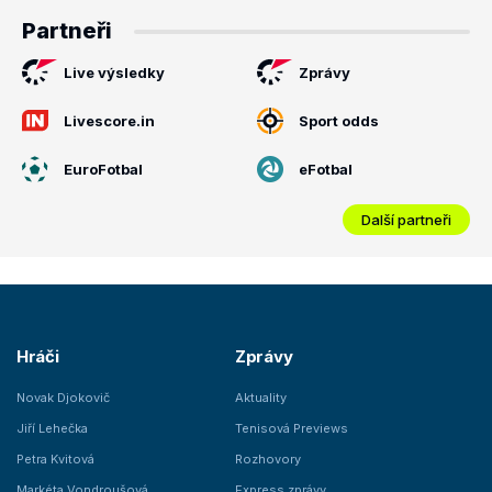
Partneři
Live výsledky
Zprávy
Livescore.in
Sport odds
EuroFotbal
eFotbal
Další partneři
Hráči
Zprávy
Novak Djokovič
Aktuality
Jiří Lehečka
Tenisová Previews
Petra Kvitová
Rozhovory
Markéta Vondroušová
Express zprávy