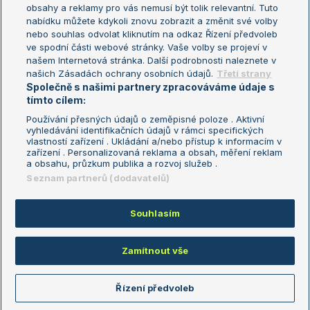
Turnaj mistryň
obsahy a reklamy pro vás nemusí být tolik relevantní. Tuto
Aktualní trendy
nabídku můžete kdykoli znovu zobrazit a změnit své volby
nebo souhlas odvolat kliknutím na odkaz Řízení předvoleb
ve spodní části webové stránky. Vaše volby se projeví v
Fotbalové přestupy
našem Internetová stránka. Další podrobnosti naleznete v
Livesport Daily
našich Zásadách ochrany osobních údajů.
Třetí strany
Společně s našimi partnery zpracováváme údaje s
LS Prague Open
tímto cílem:
Používání přesných údajů o zeměpisné poloze . Aktivní
vyhledávání identifikačních údajů v rámci specifických
vlastností zařízení . Ukládání a/nebo přístup k informacím v
Podmínky užití
Nastavení soukromí
zařízení . Personalizovaná reklama a obsah, měření reklam
GDPR a žurnalistika
Reklama
a obsahu, průzkum publika a rozvoj služeb .
Informace o zpracování osobních
Kontakt
Seznam partnerů (dodavatelů)
údajů
Tiráž
Souhlasím
Copyright © 2008-2026 TenisPortal.cz. Využíváme zpravodajství ČTK.
Zamítnout vše
Řízení předvoleb