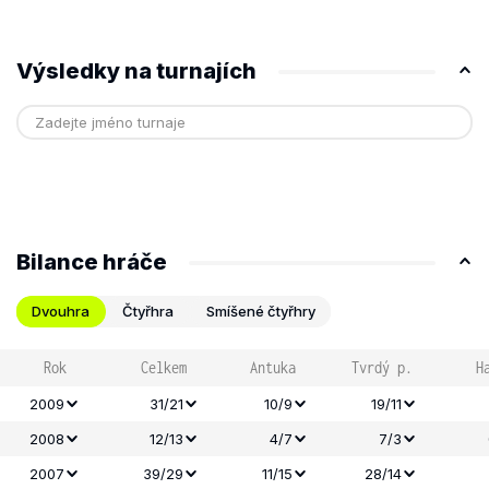
Výsledky na turnajích
Bilance hráče
Dvouhra
Čtyřhra
Smíšené čtyřhry
Rok
Celkem
Antuka
Tvrdý p.
H
2009
31/21
10/9
19/11
2008
12/13
4/7
7/3
2007
39/29
11/15
28/14