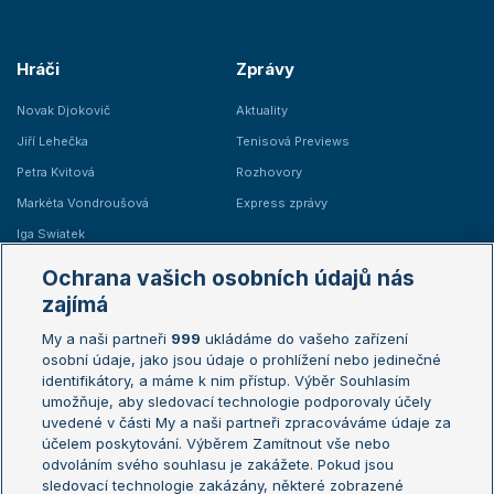
Hráči
Zprávy
Novak Djokovič
Aktuality
Jiří Lehečka
Tenisová Previews
Petra Kvitová
Rozhovory
Markéta Vondroušová
Express zprávy
Iga Swiatek
Marie Bouzková
Ochrana vašich osobních údajů nás
Žebříčky
Kalendář turnajů
zajímá
My a naši partneři
999
ukládáme do vašeho zařízení
Žebříček ATP (muži)
Australian Open
osobní údaje, jako jsou údaje o prohlížení nebo jedinečné
Žebříček WTA (ženy)
French Open
identifikátory, a máme k nim přístup. Výběr Souhlasím
umožňuje, aby sledovací technologie podporovaly účely
Sázkařský žebříček
Wimbledon
uvedené v části My a naši partneři zpracováváme údaje za
US Open
účelem poskytování. Výběrem Zamítnout vše nebo
odvoláním svého souhlasu je zakážete. Pokud jsou
Turnaj mistrů
sledovací technologie zakázány, některé zobrazené