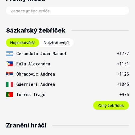
Sázkařský žebříček
Nejziskovější
Nejztrátovější
Cerundolo Juan Manuel
+1737
Eala Alexandra
+1131
Obradovic Andrea
+1126
Guerrieri Andrea
+1045
Torres Tiago
+975
Celý žebříček
Zranění hráči