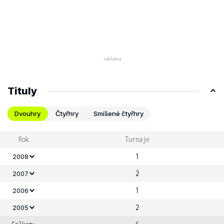
Tituly
Dvouhry
Čtyřhry
Smíšené čtyřhry
Rok
Turnaje
1
2008
2
2007
1
2006
2
2005