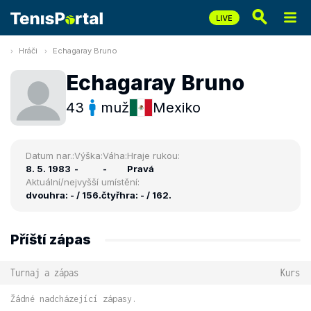
Hráči
Echagaray Bruno
Echagaray Bruno
43
muž
Mexiko
Datum nar.:
Výška:
Váha:
Hraje rukou:
8. 5. 1983
-
-
Pravá
Aktuální/nejvyšší umístění:
dvouhra: - / 156.
čtyřhra: - / 162.
Příští zápas
Turnaj a zápas
Kurs
Žádné nadcházející zápasy.