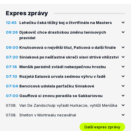
Expres zprávy
12:45
Lehečku čeká těžký boj o čtvrtfinále na Masters
09:26
Djokovič chce drastickou změnu tenisových
pravidel
09:00
Knutsonová o největší titul, Palicová o další finále
07:20
Siniaková po nešťastné skreči slaví drtivé vítězství
07:16
Menšík parádně zvládl nebezpečnou hrozbu
07:10
Rozjetá Ealaová urvala sedmou výhru v řadě
07:04
Bencicová udolala parťačku Siniakové
07:00
Gauffová si znovu poradila se Sakkariovou
07.08.
Van De Zandschulp vyřadil Hurkacze, vyhlíží Menšíka
07.08.
Shelton v Montrealu nezaváhal
Další expres zprávy