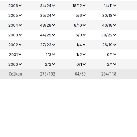
2006
34/24
18/12
14/11
2005
35/24
5/6
30/18
2004
48/28
8/10
40/18
2003
44/25
6/3
38/22
2002
27/23
1/4
26/19
2001
1/3
1/2
0/1
2000
2/2
0/1
2/1
Celkem
273/192
64/69
204/118