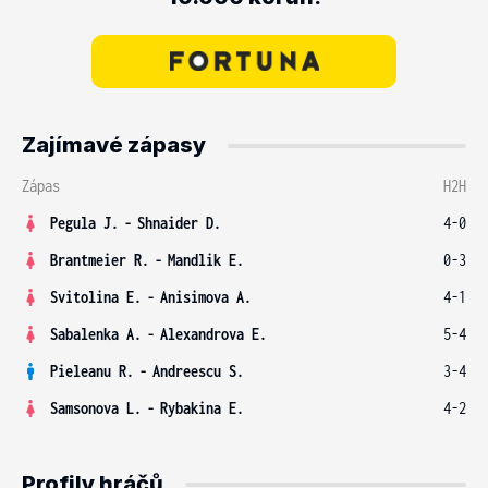
Zajímavé zápasy
Zápas
H2H
Pegula J.
-
Shnaider D.
4-0
Brantmeier R.
-
Mandlik E.
0-3
Svitolina E.
-
Anisimova A.
4-1
Sabalenka A.
-
Alexandrova E.
5-4
Pieleanu R.
-
Andreescu S.
3-4
Samsonova L.
-
Rybakina E.
4-2
Profily hráčů