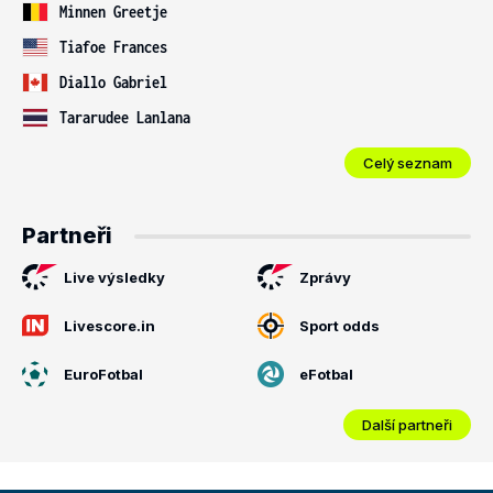
Minnen Greetje
Tiafoe Frances
Diallo Gabriel
Tararudee Lanlana
Celý seznam
Partneři
Live výsledky
Zprávy
Livescore.in
Sport odds
EuroFotbal
eFotbal
Další partneři