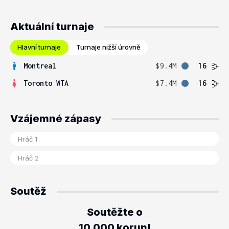
Aktuální turnaje
Hlavní turnaje
Turnaje nižší úrovně
Montreal
$9.4M
16
Toronto WTA
$7.4M
16
Vzájemné zápasy
Soutěž
Soutěžte o
10.000 korun!