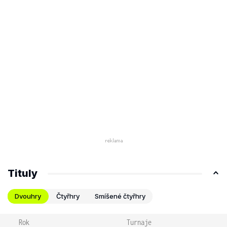
Tituly
Dvouhry
Čtyřhry
Smíšené čtyřhry
Rok
Turnaje