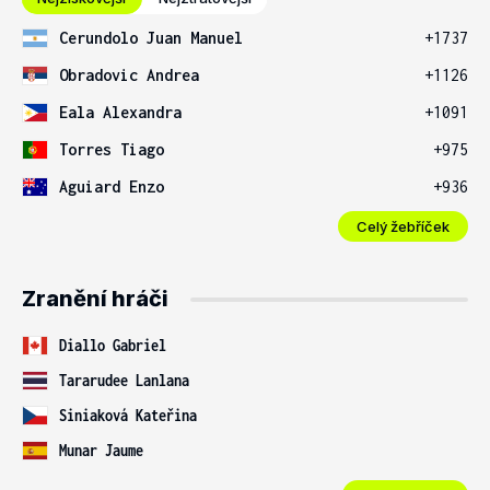
Cerundolo Juan Manuel
+1737
Obradovic Andrea
+1126
Eala Alexandra
+1091
Torres Tiago
+975
Aguiard Enzo
+936
Celý žebříček
Zranění hráči
Diallo Gabriel
Tararudee Lanlana
Siniaková Kateřina
Munar Jaume