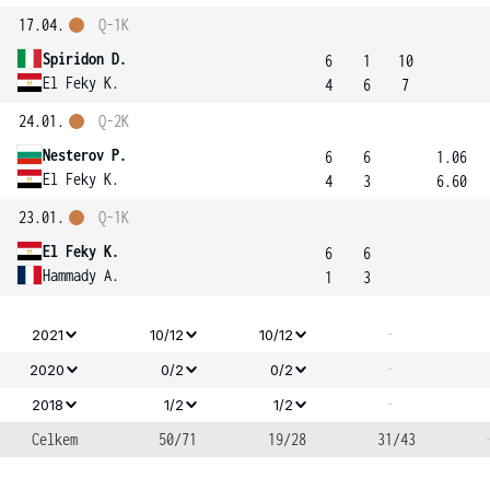
17.04.
Q-1K
Spiridon D.
6
1
10
El Feky K.
4
6
7
24.01.
Q-2K
Nesterov P.
6
6
1.06
El Feky K.
4
3
6.60
23.01.
Q-1K
El Feky K.
6
6
Hammady A.
1
3
-
2021
10/12
10/12
-
2020
0/2
0/2
-
2018
1/2
1/2
Celkem
50/71
19/28
31/43