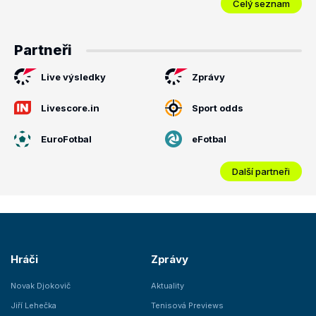
Celý seznam
Partneři
Live výsledky
Zprávy
Livescore.in
Sport odds
EuroFotbal
eFotbal
Další partneři
Hráči
Zprávy
Novak Djokovič
Aktuality
Jiří Lehečka
Tenisová Previews