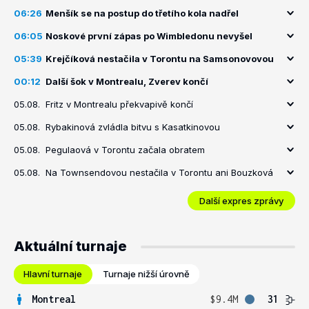
06:26
Menšík se na postup do třetího kola nadřel
06:05
Noskové první zápas po Wimbledonu nevyšel
05:39
Krejčíková nestačila v Torontu na Samsonovovou
00:12
Další šok v Montrealu, Zverev končí
05.08.
Fritz v Montrealu překvapivě končí
05.08.
Rybakinová zvládla bitvu s Kasatkinovou
05.08.
Pegulaová v Torontu začala obratem
05.08.
Na Townsendovou nestačila v Torontu ani Bouzková
Další expres zprávy
Aktuální turnaje
Hlavní turnaje
Turnaje nižší úrovně
Montreal
$9.4M
31