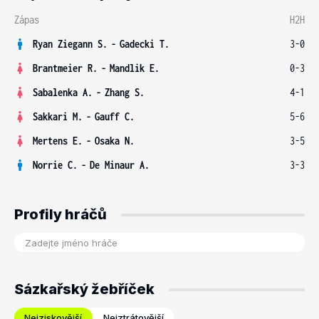
Zápas
H2H
Ryan Ziegann S.
-
Gadecki T.
3-0
Brantmeier R.
-
Mandlik E.
0-3
Sabalenka A.
-
Zhang S.
4-1
Sakkari M.
-
Gauff C.
5-6
Mertens E.
-
Osaka N.
3-5
Norrie C.
-
De Minaur A.
3-3
Profily hráčů
Sázkařský žebříček
Nejziskovější
Nejztrátovější