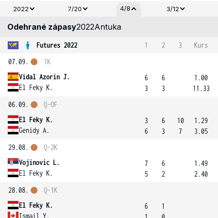
4/8
2022
7/20
3/12
Odehrané zápasy
2022
Antuka
Futures 2022
1
2
3
Kurs
07.09.
1K
Vidal Azorin J.
6
6
1.00
El Feky K.
3
3
11.33
06.09.
Q-OF
El Feky K.
3
6
10
1.29
Genidy A.
6
3
7
3.05
29.08.
Q-2K
Vojinovic L.
7
6
1.49
El Feky K.
5
2
2.40
28.08.
Q-1K
El Feky K.
6
1
Ismail Y.
1
0