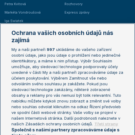
Petra Kvitová
Rozhovory
Markéta Vondroušová
Express zprávy
Iga Swiatek
Marie Bouzková
Ochrana vašich osobních údajů nás
Žebříčky
Kalendář turnajů
zajímá
My a naši partneři
997
ukládáme do vašeho zařízení
Žebříček ATP (muži)
Australian Open
osobní údaje, jako jsou údaje o prohlížení nebo jedinečné
Žebříček WTA (ženy)
French Open
identifikátory, a máme k nim přístup. Výběr Souhlasím
umožňuje, aby sledovací technologie podporovaly účely
Sázkařský žebříček
Wimbledon
uvedené v části My a naši partneři zpracováváme údaje za
US Open
účelem poskytování. Výběrem Zamítnout vše nebo
odvoláním svého souhlasu je zakážete. Pokud jsou
Turnaj mistrů
sledovací technologie zakázány, některé zobrazené
Turnaj mistryň
obsahy a reklamy pro vás nemusí být tolik relevantní. Tuto
Aktualní trendy
nabídku můžete kdykoli znovu zobrazit a změnit své volby
nebo souhlas odvolat kliknutím na odkaz Řízení předvoleb
ve spodní části webové stránky. Vaše volby se projeví v
Fotbalové přestupy
našem Internetová stránka. Další podrobnosti naleznete v
Livesport Daily
našich Zásadách ochrany osobních údajů.
Třetí strany
Společně s našimi partnery zpracováváme údaje s
LS Prague Open