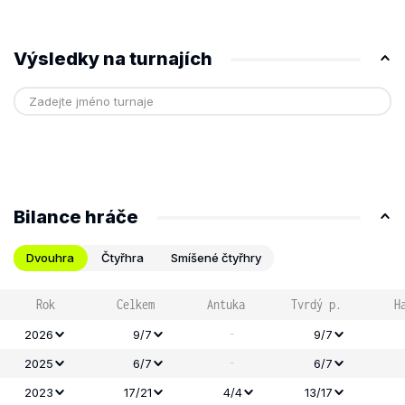
Výsledky na turnajích
Bilance hráče
Dvouhra
Čtyřhra
Smíšené čtyřhry
Rok
Celkem
Antuka
Tvrdý p.
H
-
2026
9/7
9/7
-
2025
6/7
6/7
2023
17/21
4/4
13/17