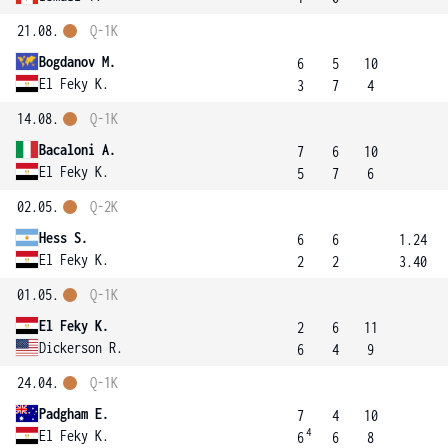
21.08.
Q-1K
Bogdanov M.
6
5
10
El Feky K.
3
7
4
14.08.
Q-1K
Bacaloni A.
7
6
10
El Feky K.
5
7
6
02.05.
Q-2K
Hess S.
6
6
1.24
El Feky K.
2
2
3.40
01.05.
Q-1K
El Feky K.
2
6
11
Dickerson R.
6
4
9
24.04.
Q-1K
Padgham E.
7
4
10
4
El Feky K.
6
6
8