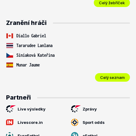
Celý žebříček
Zranění hráči
Diallo Gabriel
Tararudee Lanlana
Siniaková Kateřina
Munar Jaume
Celý seznam
Partneři
Live výsledky
Zprávy
Livescore.in
Sport odds
EuroFotbal
eFotbal