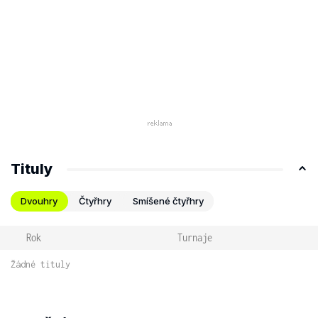
Tituly
Dvouhry
Čtyřhry
Smíšené čtyřhry
Rok
Turnaje
Žádné tituly