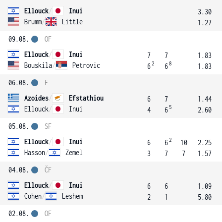
Ellouck
/
Inui
3.30
Brumm
/
Little
1.27
09.08.
OF
Ellouck
/
Inui
7
7
1.83
2
8
Bouskila
/
Petrovic
6
6
1.83
06.08.
F
Azoides
/
Efstathiou
6
7
1.44
5
Ellouck
/
Inui
4
6
2.60
05.08.
SF
2
Ellouck
/
Inui
6
6
10
2.25
Hasson
/
Zemel
3
7
7
1.57
04.08.
ČF
Ellouck
/
Inui
6
6
1.09
Cohen
/
Leshem
2
1
5.80
02.08.
OF