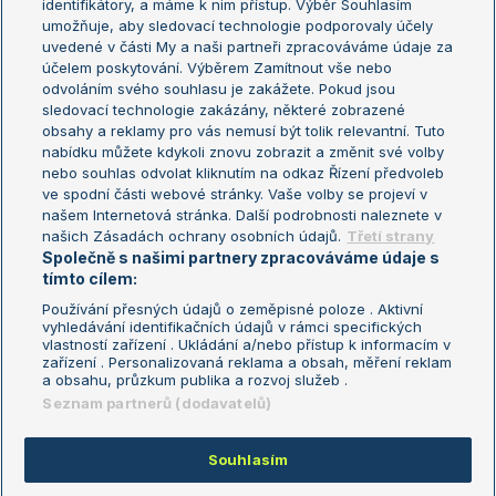
identifikátory, a máme k nim přístup. Výběr Souhlasím
umožňuje, aby sledovací technologie podporovaly účely
Sázkařský žebříček
Wimbledon
uvedené v části My a naši partneři zpracováváme údaje za
US Open
účelem poskytování. Výběrem Zamítnout vše nebo
odvoláním svého souhlasu je zakážete. Pokud jsou
Turnaj mistrů
sledovací technologie zakázány, některé zobrazené
Turnaj mistryň
obsahy a reklamy pro vás nemusí být tolik relevantní. Tuto
Aktualní trendy
nabídku můžete kdykoli znovu zobrazit a změnit své volby
nebo souhlas odvolat kliknutím na odkaz Řízení předvoleb
ve spodní části webové stránky. Vaše volby se projeví v
Fotbalové přestupy
našem Internetová stránka. Další podrobnosti naleznete v
Livesport Daily
našich Zásadách ochrany osobních údajů.
Třetí strany
Společně s našimi partnery zpracováváme údaje s
LS Prague Open
tímto cílem:
Používání přesných údajů o zeměpisné poloze . Aktivní
vyhledávání identifikačních údajů v rámci specifických
vlastností zařízení . Ukládání a/nebo přístup k informacím v
Podmínky užití
Nastavení soukromí
zařízení . Personalizovaná reklama a obsah, měření reklam
GDPR a žurnalistika
Reklama
a obsahu, průzkum publika a rozvoj služeb .
Informace o zpracování osobních
Kontakt
Seznam partnerů (dodavatelů)
údajů
Tiráž
Souhlasím
Copyright © 2008-2026 TenisPortal.cz. Využíváme zpravodajství ČTK.