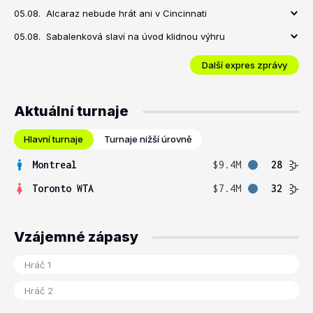
05.08.
Alcaraz nebude hrát ani v Cincinnati
05.08.
Sabalenková slaví na úvod klidnou výhru
Další expres zprávy
Aktuální turnaje
Hlavní turnaje
Turnaje nižší úrovně
Montreal
$9.4M
28
Toronto WTA
$7.4M
32
Vzájemné zápasy