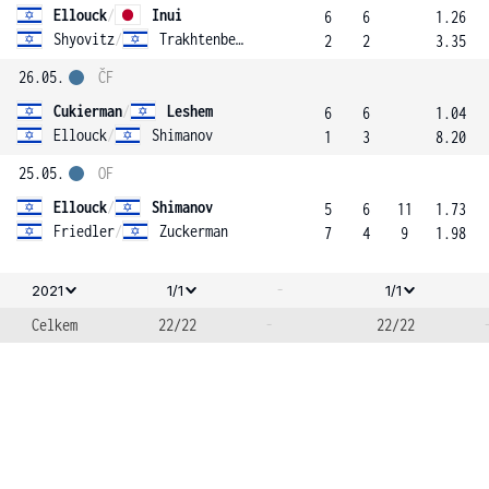
Ellouck
/
Inui
6
6
1.26
Shyovitz
/
Trakhtenberg
2
2
3.35
26.05.
ČF
Cukierman
/
Leshem
6
6
1.04
Ellouck
/
Shimanov
1
3
8.20
25.05.
OF
Ellouck
/
Shimanov
5
6
11
1.73
Friedler
/
Zuckerman
7
4
9
1.98
-
2021
1/1
1/1
Celkem
22/22
-
22/22