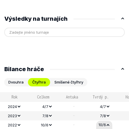
Výsledky na turnajích
Bilance hráče
Dvouhra
Čtyřhra
Smíšené čtyřhry
Rok
Celkem
Antuka
Tvrdý p.
H
-
2024
4/7
4/7
-
2023
7/8
7/8
-
10/6
2022
10/6