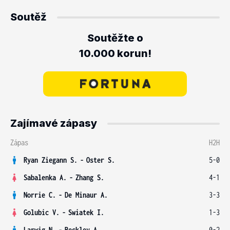
Soutěž
Soutěžte o
10.000 korun!
Zajímavé zápasy
Zápas
H2H
Ryan Ziegann S.
-
Oster S.
5-0
Sabalenka A.
-
Zhang S.
4-1
Norrie C.
-
De Minaur A.
3-3
Golubic V.
-
Swiatek I.
1-3
Larwig N.
-
Beckley A.
0-2