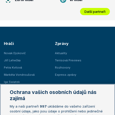
Další partneři
Hráči
Zprávy
Novak Djokovič
Aktuality
Jiří Lehečka
Tenisová Previews
Petra Kvitová
Rozhovory
Markéta Vondroušová
Express zprávy
Iga Swiatek
Marie Bouzková
Ochrana vašich osobních údajů nás
Žebříčky
Kalendář turnajů
zajímá
My a naši partneři
997
ukládáme do vašeho zařízení
Žebříček ATP (muži)
Australian Open
osobní údaje, jako jsou údaje o prohlížení nebo jedinečné
Žebříček WTA (ženy)
French Open