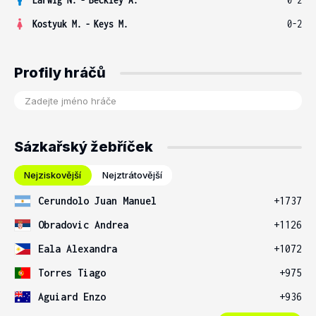
Kostyuk M.
-
Keys M.
0-2
Profily hráčů
Sázkařský žebříček
Nejziskovější
Nejztrátovější
Cerundolo Juan Manuel
+1737
Obradovic Andrea
+1126
Eala Alexandra
+1072
Torres Tiago
+975
Aguiard Enzo
+936