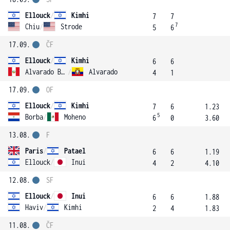
Ellouck
/
Kimhi
7
7
7
Chiu
/
Strode
5
6
17.09.
ČF
Ellouck
/
Kimhi
6
6
Alvarado Berrospi
/
Alvarado
4
1
17.09.
OF
Ellouck
/
Kimhi
7
6
1.23
5
Borba
/
Moheno
6
0
3.60
13.08.
F
Paris
/
Patael
6
6
1.19
Ellouck
/
Inui
4
2
4.10
12.08.
SF
Ellouck
/
Inui
6
6
1.88
Haviv
/
Kimhi
2
4
1.83
11.08.
ČF