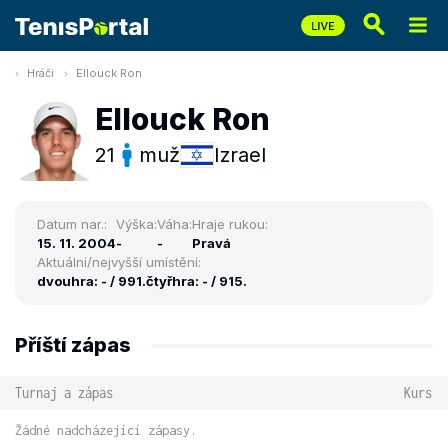
Hráči
Ellouck Ron
Ellouck Ron
21
muž
Izrael
Datum nar.:
Výška:
Váha:
Hraje rukou:
15. 11. 2004
-
-
Pravá
Aktuální/nejvyšší umístění:
dvouhra: - / 991.
čtyřhra: - / 915.
Příští zápas
Turnaj a zápas
Kurs
Žádné nadcházející zápasy.