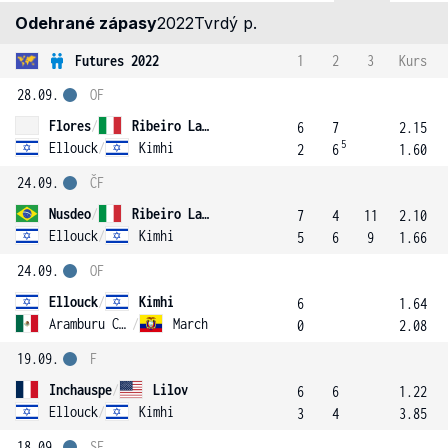
Odehrané zápasy
2022
Tvrdý p.
Futures 2022
1
2
3
Kurs
28.09.
OF
Flores
/
Ribeiro Lago
6
7
2.15
5
Ellouck
/
Kimhi
2
6
1.60
24.09.
ČF
Nusdeo
/
Ribeiro Lago
7
4
11
2.10
Ellouck
/
Kimhi
5
6
9
1.66
24.09.
OF
Ellouck
/
Kimhi
6
1.64
Aramburu Contreras
/
March
0
2.08
19.09.
F
Inchauspe
/
Lilov
6
6
1.22
Ellouck
/
Kimhi
3
4
3.85
18.09.
SF