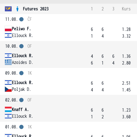
Futures 2023
1
2
3
Kurs
11.08.
ČF
Peliwo F.
6
6
1.28
Ellouck R.
1
4
3.32
10.08.
OF
Ellouck R.
4
6
6
1.36
Azoides D.
6
1
4
2.80
09.08.
1K
Ellouck R.
6
6
2.51
Poljak D.
4
4
1.45
02.08.
OF
Knaff A.
6
6
1.23
Ellouck R.
1
2
3.60
01.08.
1K
Ellouck R.
6
6
1.96