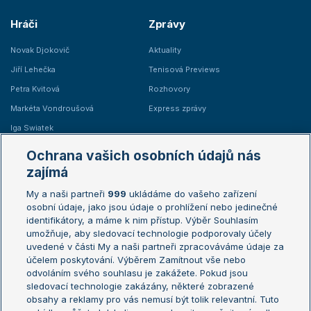
Hráči
Zprávy
Novak Djokovič
Aktuality
Jiří Lehečka
Tenisová Previews
Petra Kvitová
Rozhovory
Markéta Vondroušová
Express zprávy
Iga Swiatek
Marie Bouzková
Ochrana vašich osobních údajů nás
Žebříčky
Kalendář turnajů
zajímá
My a naši partneři
999
ukládáme do vašeho zařízení
Žebříček ATP (muži)
Australian Open
osobní údaje, jako jsou údaje o prohlížení nebo jedinečné
Žebříček WTA (ženy)
French Open
identifikátory, a máme k nim přístup. Výběr Souhlasím
umožňuje, aby sledovací technologie podporovaly účely
Sázkařský žebříček
Wimbledon
uvedené v části My a naši partneři zpracováváme údaje za
US Open
účelem poskytování. Výběrem Zamítnout vše nebo
odvoláním svého souhlasu je zakážete. Pokud jsou
Turnaj mistrů
sledovací technologie zakázány, některé zobrazené
Turnaj mistryň
obsahy a reklamy pro vás nemusí být tolik relevantní. Tuto