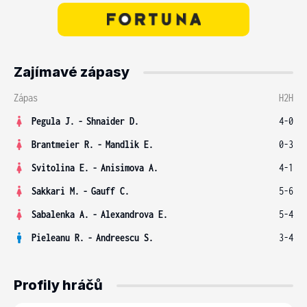
Zajímavé zápasy
Zápas
H2H
Pegula J.
-
Shnaider D.
4-0
Brantmeier R.
-
Mandlik E.
0-3
Svitolina E.
-
Anisimova A.
4-1
Sakkari M.
-
Gauff C.
5-6
Sabalenka A.
-
Alexandrova E.
5-4
Pieleanu R.
-
Andreescu S.
3-4
Profily hráčů