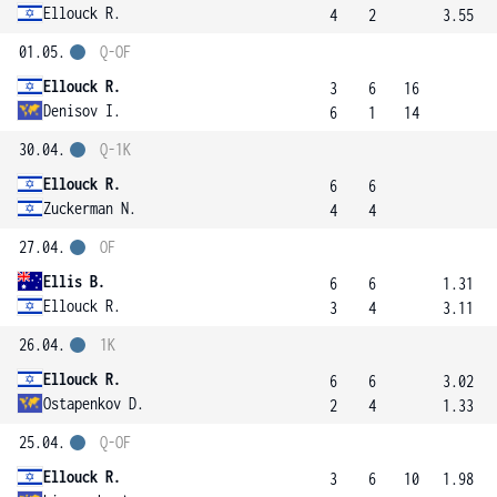
Ellouck R.
4
2
3.55
01.05.
Q-OF
Ellouck R.
3
6
16
Denisov I.
6
1
14
30.04.
Q-1K
Ellouck R.
6
6
Zuckerman N.
4
4
27.04.
OF
Ellis B.
6
6
1.31
Ellouck R.
3
4
3.11
26.04.
1K
Ellouck R.
6
6
3.02
Ostapenkov D.
2
4
1.33
25.04.
Q-OF
Ellouck R.
3
6
10
1.98