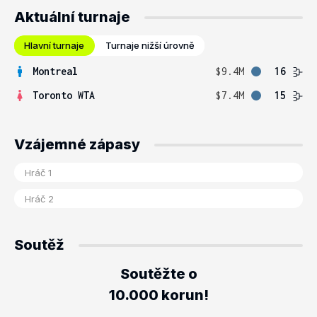
Aktuální turnaje
Hlavní turnaje
Turnaje nižší úrovně
Montreal
$9.4M
16
Toronto WTA
$7.4M
15
Vzájemné zápasy
Soutěž
Soutěžte o
10.000 korun!