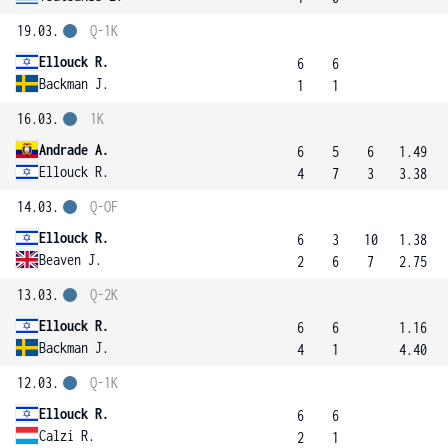
19.03.
Q-1K
Ellouck R.
6
6
Backman J.
1
1
16.03.
1K
Andrade A.
6
5
6
1.49
Ellouck R.
4
7
3
3.38
14.03.
Q-OF
Ellouck R.
6
3
10
1.38
Beaven J.
2
6
7
2.75
13.03.
Q-2K
Ellouck R.
6
6
1.16
Backman J.
4
1
4.40
12.03.
Q-1K
Ellouck R.
6
6
Calzi R.
2
1