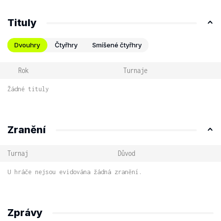
Tituly
Dvouhry
Čtyřhry
Smíšené čtyřhry
Rok
Turnaje
Žádné tituly
Zranění
Turnaj
Důvod
U hráče nejsou evidována žádná zranění.
Zprávy