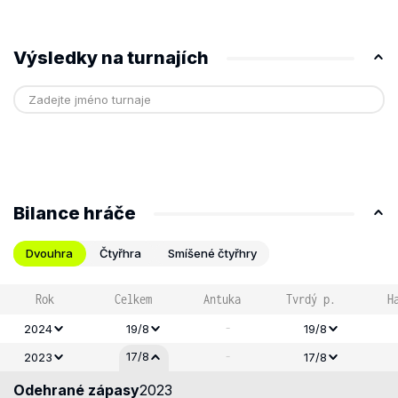
Výsledky na turnajích
Bilance hráče
Dvouhra
Čtyřhra
Smíšené čtyřhry
Rok
Celkem
Antuka
Tvrdý p.
H
-
2024
19/8
19/8
-
17/8
2023
17/8
Odehrané zápasy
2023