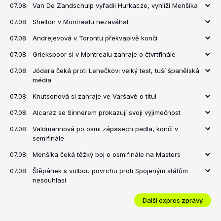
07.08.
Van De Zandschulp vyřadil Hurkacze, vyhlíží Menšíka
07.08.
Shelton v Montrealu nezaváhal
07.08.
Andrejevová v Torontu překvapivě končí
07.08.
Griekspoor si v Montrealu zahraje o čtvrtfinále
07.08.
Jódara čeká proti Lehečkovi velký test, tuší španělská
média
07.08.
Knutsonová si zahraje ve Varšavě o titul
07.08.
Alcaraz se Sinnerem prokazují svoji výjimečnost
07.08.
Valdmannová po osmi zápasech padla, končí v
semifinále
07.08.
Menšíka čeká těžký boj o osmifinále na Masters
07.08.
Štěpánek s volbou povrchu proti Spojeným státům
nesouhlasí
Další expres zprávy