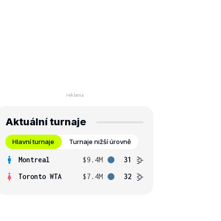
Aktuální turnaje
Hlavní turnaje
Turnaje nižší úrovně
Montreal
$9.4M
31
Toronto WTA
$7.4M
32