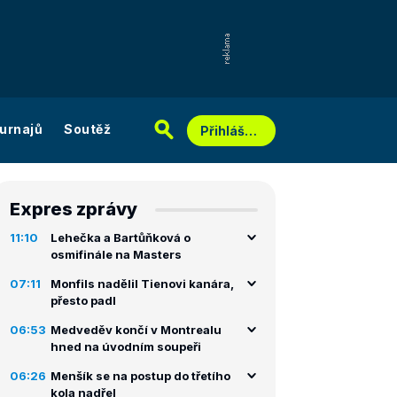
urnajů
Soutěž
Přihlášení
Expres zprávy
11:10
Lehečka a Bartůňková o
osmifinále na Masters
07:11
Monfils nadělil Tienovi kanára,
přesto padl
06:53
Medveděv končí v Montrealu
hned na úvodním soupeři
06:26
Menšík se na postup do třetího
kola nadřel