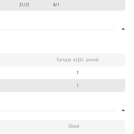
21/21
0/1
-
-
Turnaje nižší úrovně
1
1
Důvod