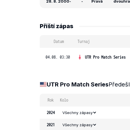
28. 8. 2000
-
-
Pravá
dvouhra:
Příští zápas
Datum
Turnaj
04.08. 03:30
UTR Pro Match Series
UTR Pro Match Series
Předešl
Rok
Kolo
2024
Všechny zápasy
2021
Všechny zápasy