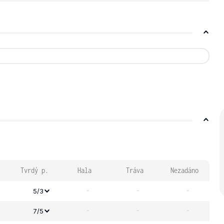
Tvrdý p.
Hala
Tráva
Nezadáno
-
-
-
5/3
-
-
-
7/5