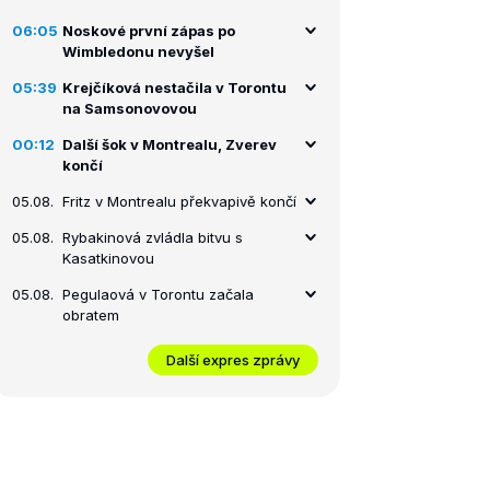
06:05
Noskové první zápas po
Wimbledonu nevyšel
05:39
Krejčíková nestačila v Torontu
na Samsonovovou
00:12
Další šok v Montrealu, Zverev
končí
05.08.
Fritz v Montrealu překvapivě končí
05.08.
Rybakinová zvládla bitvu s
Kasatkinovou
05.08.
Pegulaová v Torontu začala
obratem
Další expres zprávy