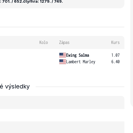
 701. / 652.
čtyřhra: 1279. / 749.
Kolo
Zápas
Kurs
Ewing Salma
1.07
Lambert Marley
6.40
é výsledky