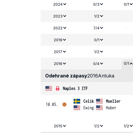
2024
0/3
0/1
-
2023
1/2
-
2022
7/4
-
2019
0/1
-
2017
1/2
0/1
2016
0/4
Odehrané zápasy
2016
Antuka
Naples 3 ITF
Celik
/
Mueller
10.05.
Ewing
/
Huber
2015
1/2
1/2