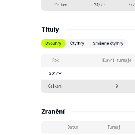
Celkem
24/29
3/7
Tituly
Dvouhry
Čtyřhry
Smíšené čtyřhry
Rok
Hlavní turnaje
-
2017
Celkem:
0
Zranění
Datum
Turnaj