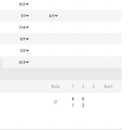
-
-
-
0/2
-
-
1/1
0/1
-
-
-
7/4
-
-
-
0/1
-
-
-
1/2
-
-
-
0/3
Kolo
1
2
3
Kurs
6
6
OF
1
2
-
-
-
-