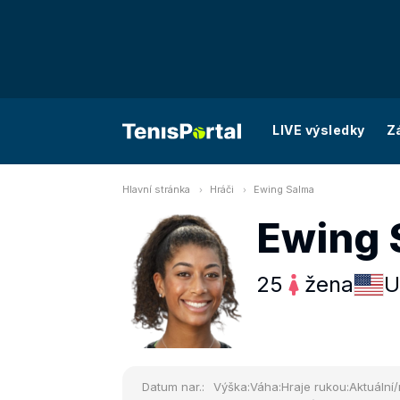
LIVE výsledky
Z
Hlavní stránka
Hráči
Ewing Salma
Ewing 
25
žena
U
Datum nar.:
Výška:
Váha:
Hraje rukou:
Aktuální/