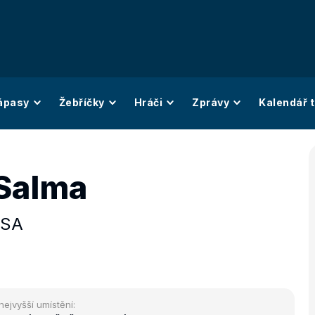
ápasy
Žebříčky
Hráči
Zprávy
Kalendář t
Salma
SA
nejvyšší umístění: