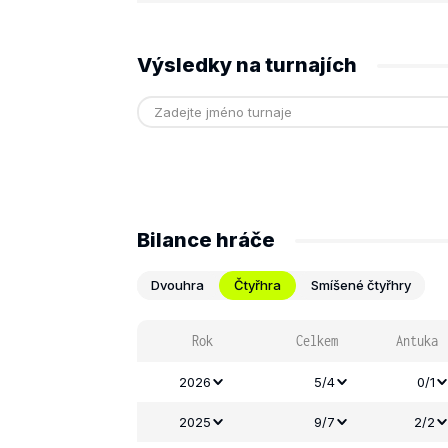
Výsledky na turnajích
Bilance hráče
Dvouhra
Čtyřhra
Smíšené čtyřhry
Rok
Celkem
Antuka
2026
5/4
0/1
2025
9/7
2/2