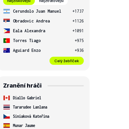
Nejziskovější
Nejztrátovější
Cerundolo Juan Manuel
+1737
Obradovic Andrea
+1126
Eala Alexandra
+1091
Torres Tiago
+975
Aguiard Enzo
+936
Celý žebříček
Zranění hráči
Diallo Gabriel
Tararudee Lanlana
Siniaková Kateřina
Munar Jaume