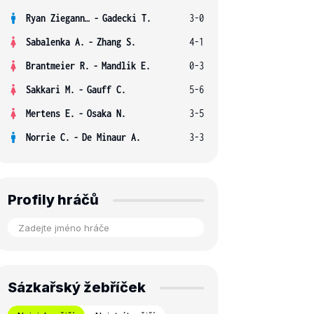
Ryan Ziegann S.
-
Gadecki T.
3-0
Sabalenka A.
-
Zhang S.
4-1
Brantmeier R.
-
Mandlik E.
0-3
Sakkari M.
-
Gauff C.
5-6
Mertens E.
-
Osaka N.
3-5
Norrie C.
-
De Minaur A.
3-3
Profily hráčů
Sázkařský žebříček