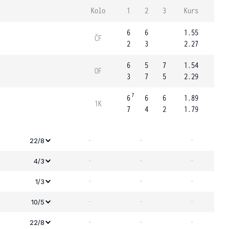
Kolo
1
2
3
Kurs
6
6
1.55
ČF
2
3
2.27
6
5
7
1.54
OF
3
7
5
2.29
7
6
6
6
1.89
1K
7
4
2
1.79
-
-
-
22/8
-
-
-
4/3
-
-
-
1/3
-
-
-
10/5
-
-
-
22/8