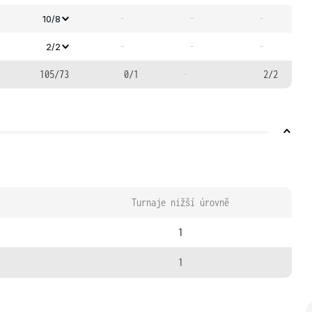
-
-
-
10/8
-
-
-
2/2
105/73
0/1
-
2/2
Turnaje nižší úrovně
1
1