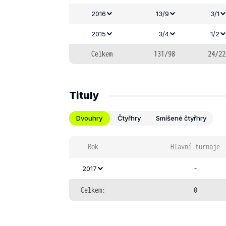
2016
13/9
3/1
2015
3/4
1/2
Celkem
131/98
24/22
Tituly
Dvouhry
Čtyřhry
Smíšené čtyřhry
Rok
Hlavní turnaje
-
2017
Celkem:
0