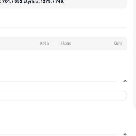
 701. / 652.
čtyřhra: 1279. / 749.
Kolo
Zápas
Kurs